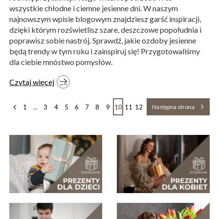
wszystkie chłodne i ciemne jesienne dni. W naszym
najnowszym wpisie blogowym znajdziesz garść inspiracji,
dzięki którym rozświetlisz szare, deszczowe popołudnia i
poprawisz sobie nastrój. Sprawdź, jakie ozdoby jesienne
będą trendy w tym roku i zainspiruj się! Przygotowaliśmy
dla ciebie mnóstwo pomysłów.
Czytaj więcej
1
...
3
4
5
6
7
8
9
10
11
12
Następna strona