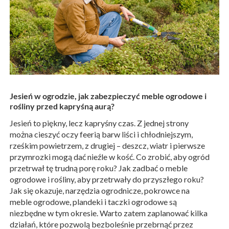
Jesień w ogrodzie, jak zabezpieczyć meble ogrodowe i
rośliny przed kapryśną aurą?
Jesień to piękny, lecz kapryśny czas. Z jednej strony
można cieszyć oczy feerią barw liści i chłodniejszym,
rześkim powietrzem, z drugiej – deszcz, wiatr i pierwsze
przymrozki mogą dać nieźle w kość. Co zrobić, aby ogród
przetrwał tę trudną porę roku? Jak zadbać o meble
ogrodowe i rośliny, aby przetrwały do przyszłego roku?
Jak się okazuje, narzędzia ogrodnicze, pokrowce na
meble ogrodowe, plandeki i taczki ogrodowe są
niezbędne w tym okresie. Warto zatem zaplanować kilka
działań, które pozwolą bezboleśnie przebrnąć przez