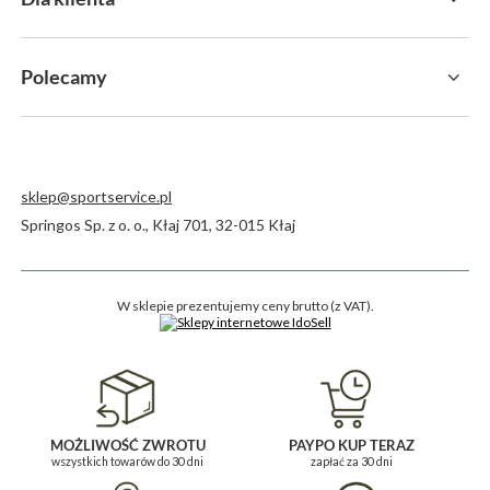
Polecamy
sklep@sportservice.pl
Springos Sp. z o. o.
,
Kłaj 701
,
32-015
Kłaj
W sklepie prezentujemy ceny brutto (z VAT).
MOŻLIWOŚĆ ZWROTU
PAYPO KUP TERAZ
wszystkich towarów do 30 dni
zapłać za 30 dni