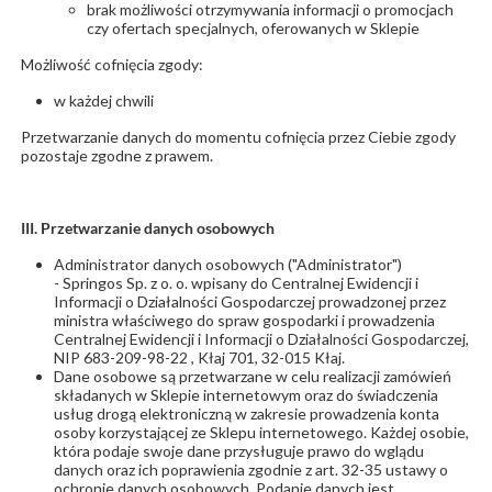
brak możliwości otrzymywania informacji o promocjach
czy ofertach specjalnych, oferowanych w Sklepie
Możliwość cofnięcia zgody:
w każdej chwili
Przetwarzanie danych do momentu cofnięcia przez Ciebie zgody
pozostaje zgodne z prawem.
III. Przetwarzanie danych osobowych
Administrator danych osobowych ("Administrator")
- Springos Sp. z o. o. wpisany do Centralnej Ewidencji i
Informacji o Działalności Gospodarczej prowadzonej przez
ministra właściwego do spraw gospodarki i prowadzenia
Centralnej Ewidencji i Informacji o Działalności Gospodarczej,
NIP 683-209-98-22 , Kłaj 701, 32-015 Kłaj.
Dane osobowe są przetwarzane w celu realizacji zamówień
składanych w Sklepie internetowym oraz do świadczenia
usług drogą elektroniczną w zakresie prowadzenia konta
osoby korzystającej ze Sklepu internetowego. Każdej osobie,
która podaje swoje dane przysługuje prawo do wglądu
danych oraz ich poprawienia zgodnie z art. 32-35 ustawy o
ochronie danych osobowych. Podanie danych jest