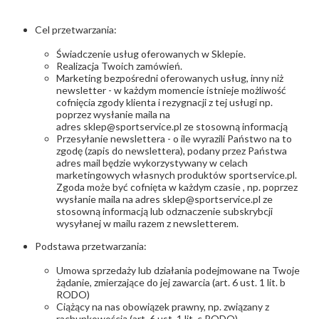
Cel przetwarzania:
Świadczenie usług oferowanych w Sklepie.
Realizacja Twoich zamówień.
Marketing bezpośredni oferowanych usług, inny niż
newsletter - w każdym momencie istnieje możliwość
cofnięcia zgody klienta i rezygnacji z tej usługi
np.
poprzez wysłanie maila na
adres sklep
@sportservice.pl
ze stosowną informacją
Przesyłanie newslettera -
o ile wyrazili Państwo na to
zgodę (zapis do newslettera), podany przez Państwa
adres mail będzie wykorzystywany w celach
marketingowych własnych produktów sportservice.pl.
Zgoda może być cofnięta w każdym czasie , np. poprzez
wysłanie maila na adres sklep@sportservice.pl
ze
stosowną informacją lub odznaczenie subskrybcji
wysyłanej w mailu razem z newsletterem.
Podstawa przetwarzania:
Umowa sprzedaży lub działania podejmowane na Twoje
żądanie, zmierzające do jej zawarcia (art. 6 ust. 1 lit. b
RODO)
Ciążący na nas obowiązek prawny, np. związany z
rachunkowością (art. 6 ust. 1 lit. c RODO)