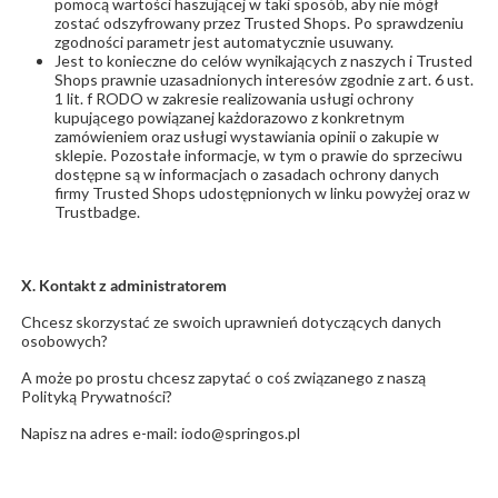
pomocą wartości haszującej w taki sposób, aby nie mógł
zostać odszyfrowany przez Trusted Shops. Po sprawdzeniu
zgodności parametr jest automatycznie usuwany.
Jest to konieczne do celów wynikających z naszych i Trusted
Shops prawnie uzasadnionych interesów zgodnie z art. 6 ust.
1 lit. f RODO w zakresie realizowania usługi ochrony
kupującego powiązanej każdorazowo z konkretnym
zamówieniem oraz usługi wystawiania opinii o zakupie w
sklepie. Pozostałe informacje, w tym o prawie do sprzeciwu
dostępne są w informacjach o zasadach ochrony danych
firmy Trusted Shops udostępnionych w linku powyżej oraz w
Trustbadge.
X. Kontakt z administratorem
Chcesz skorzystać ze swoich uprawnień dotyczących danych
osobowych?
A może po prostu chcesz zapytać o coś związanego z naszą
Polityką Prywatności?
Napisz na adres e-mail: iodo@springos.pl