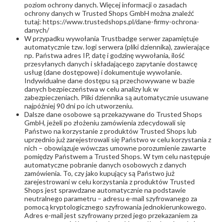
poziom ochrony danych. Więcej informacji o zasadach
ochrony danych w Trusted Shops GmbH można znaleźć
tutaj: https://www.trustedshops.pl/dane-firmy-ochrona-
danych/
W przypadku wywołania Trustbadge serwer zapamiętuje
automatycznie tzw. logi serwera (pliki dziennika), zawierające
np. Państwa adres IP, datę i godzinę wywołania, ilość
przesyłanych danych i składającego zapytanie dostawcę
usług (dane dostępowe) i dokumentuje wywołanie.
Indywidualne dane dostępu są przechowywane w bazie
danych bezpieczeństwa w celu analizy luk w
zabezpieczeniach. Pliki dziennika są automatycznie usuwane
najpóźniej 90 dni po ich utworzeniu.
Dalsze dane osobowe są przekazywane do Trusted Shops
GmbH, jeżeli po złożeniu zamówienia zdecydowali się
Państwo na korzystanie z produktów Trusted Shops lub
uprzednio już zarejestrowali się Państwo w celu korzystania z
nich – obowiązuje wówczas umowne porozumienie zawarte
pomiędzy Państwem a Trusted Shops. W tym celu następuje
automatyczne pobranie danych osobowych z danych
zamówienia. To, czy jako kupujący są Państwo już
zarejestrowani w celu korzystania z produktów Trusted
Shops jest sprawdzane automatycznie na podstawie
neutralnego parametru – adresu e-mail szyfrowanego za
pomocą kryptologicznego szyfrowania jednokierunkowego.
Adres e-mail jest szyfrowany przed jego przekazaniem za