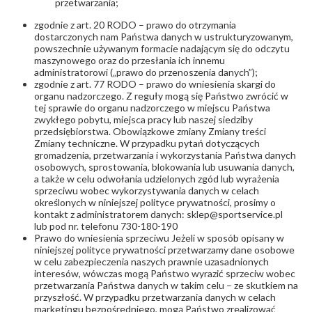
przetwarzania;
zgodnie z art. 20 RODO – prawo do otrzymania
dostarczonych nam Państwa danych w ustrukturyzowanym,
powszechnie używanym formacie nadającym się do odczytu
maszynowego oraz do przesłania ich innemu
administratorowi („prawo do przenoszenia danych”);
zgodnie z art. 77 RODO – prawo do wniesienia skargi do
organu nadzorczego. Z reguły mogą się Państwo zwrócić w
tej sprawie do organu nadzorczego w miejscu Państwa
zwykłego pobytu, miejsca pracy lub naszej siedziby
przedsiębiorstwa. Obowiązkowe zmiany Zmiany treści
Zmiany techniczne. W przypadku pytań dotyczących
gromadzenia, przetwarzania i wykorzystania Państwa danych
osobowych, sprostowania, blokowania lub usuwania danych,
a także w celu odwołania udzielonych zgód lub wyrażenia
sprzeciwu wobec wykorzystywania danych w celach
określonych w niniejszej polityce prywatności, prosimy o
kontakt z administratorem danych: sklep@sportservice.pl
lub pod nr. telefonu 730-180-190
Prawo do wniesienia sprzeciwu Jeżeli w sposób opisany w
niniejszej polityce prywatności przetwarzamy dane osobowe
w celu zabezpieczenia naszych prawnie uzasadnionych
interesów, wówczas mogą Państwo wyrazić sprzeciw wobec
przetwarzania Państwa danych w takim celu – ze skutkiem na
przyszłość. W przypadku przetwarzania danych w celach
marketingu bezpośredniego, mogą Państwo zrealizować