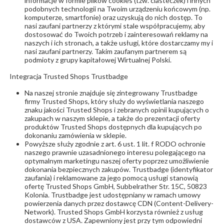
informacje w formie plików cookies (tzw. ciasteczek) i innych
podobnych technologii na Twoim urządzeniu końcowym (np.
komputerze, smartfonie) oraz uzyskują do nich dostęp. To
nasi zaufani partnerzy z którymi stale współpracujemy, aby
dostosować do Twoich potrzeb i zainteresowań reklamy na
naszych i ich stronach, a także usługi, które dostarczamy my i
nasi zaufani partnerzy. Takim zaufanym partnerem są
podmioty z grupy kapitałowej Wirtualnej Polski.
Integracja Trusted Shops Trustbadge
Na naszej stronie znajduje się zintegrowany Trustbadge
firmy Trusted Shops, który służy do wyświetlania naszego
znaku jakości Trusted Shops i zebranych opinii kupujących o
zakupach w naszym sklepie, a także do prezentacji oferty
produktów Trusted Shops dostępnych dla kupujących po
dokonaniu zamówienia w sklepie.
Powyższe służy zgodnie z art. 6 ust. 1 lit. f RODO ochronie
naszego prawnie uzasadnionego interesu polegającego na
optymalnym marketingu naszej oferty poprzez umożliwienie
dokonania bezpiecznych zakupów. Trustbadge (identyfikator
zaufania) i reklamowane za jego pomocą usługi stanowią
ofertę Trusted Shops GmbH, Subbelrather Str. 15C, 50823
Kolonia. Trustbadge jest udostępniany w ramach umowy
powierzenia danych przez dostawcę CDN (Content-Delivery-
Network). Trusted Shops GmbH korzysta również z usług
dostawców z USA. Zapewniony jest przy tym odpowiedni