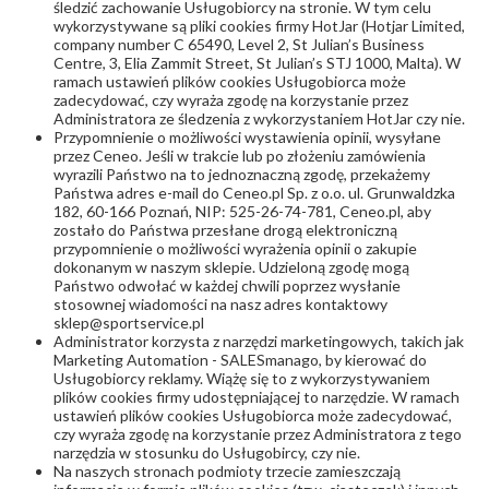
śledzić zachowanie Usługobiorcy na stronie. W tym celu
wykorzystywane są pliki cookies firmy HotJar (Hotjar Limited,
company number C 65490, Level 2, St Julian’s Business
Centre, 3, Elia Zammit Street, St Julian’s STJ 1000, Malta). W
ramach ustawień plików cookies Usługobiorca może
zadecydować, czy wyraża zgodę na korzystanie przez
Administratora ze śledzenia z wykorzystaniem HotJar czy nie.
Przypomnienie o możliwości wystawienia opinii, wysyłane
przez Ceneo. Jeśli w trakcie lub po złożeniu zamówienia
wyrazili Państwo na to jednoznaczną zgodę, przekażemy
Państwa adres e-mail do Ceneo.pl Sp. z o.o. ul. Grunwaldzka
182, 60-166 Poznań, NIP: 525-26-74-781, Ceneo.pl, aby
zostało do Państwa przesłane drogą elektroniczną
przypomnienie o możliwości wyrażenia opinii o zakupie
dokonanym w naszym sklepie. Udzieloną zgodę mogą
Państwo odwołać w każdej chwili poprzez wysłanie
stosownej wiadomości na nasz adres kontaktowy
sklep@sportservice.pl
Administrator korzysta z narzędzi marketingowych, takich jak
Marketing Automation - SALESmanago, by kierować do
Usługobiorcy reklamy. Wiążę się to z wykorzystywaniem
plików cookies firmy udostępniającej to narzędzie. W ramach
ustawień plików cookies Usługobiorca może zadecydować,
czy wyraża zgodę na korzystanie przez Administratora z tego
narzędzia w stosunku do Usługobircy, czy nie.
Na naszych stronach podmioty trzecie zamieszczają