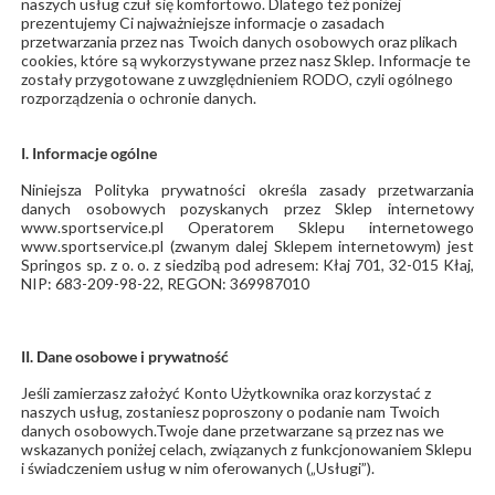
naszych usług czuł się komfortowo. Dlatego też poniżej
prezentujemy Ci najważniejsze informacje o zasadach
przetwarzania przez nas Twoich danych osobowych oraz plikach
cookies, które są wykorzystywane przez nasz Sklep. Informacje te
zostały przygotowane z uwzględnieniem RODO, czyli ogólnego
rozporządzenia o ochronie danych.
I. Informacje ogólne
Niniejsza Polityka prywatności określa zasady przetwarzania
danych osobowych pozyskanych przez Sklep internetowy
www.sportservice.pl Operatorem Sklepu internetowego
www.sportservice.pl (zwanym dalej Sklepem internetowym) jest
Springos sp. z o. o. z siedzibą pod adresem: Kłaj 701, 32-015 Kłaj,
NIP: 683-209-98-22, REGON: 369987010
II. Dane osobowe i prywatność
Jeśli zamierzasz założyć Konto Użytkownika oraz korzystać z
naszych usług, zostaniesz poproszony o podanie nam Twoich
danych osobowych.Twoje dane przetwarzane są przez nas we
wskazanych poniżej celach, związanych z funkcjonowaniem Sklepu
i świadczeniem usług w nim oferowanych („Usługi”).