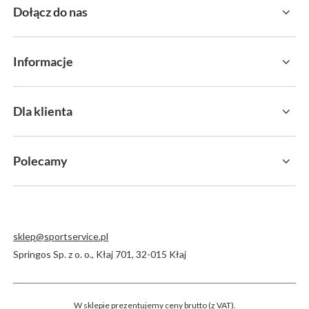
Dołącz do nas
Informacje
Dla klienta
Polecamy
sklep@sportservice.pl
Springos Sp. z o. o.
,
Kłaj 701
,
32-015
Kłaj
W sklepie prezentujemy ceny brutto (z VAT).