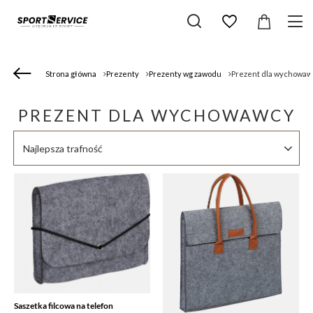
Strona główna
Prezenty
Prezenty wg zawodu
Prezent dla wychowaw
PREZENT DLA WYCHOWAWCY
Zmień sortowanie
Najlepsza trafność
Saszetka filcowa na telefon