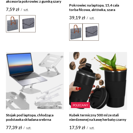
akcesoria pokrowiec z gumką szary
Pokrowiec na laptopa, 15,4 cala
7,59 zł
torba filcowa, aktówka, szara
/
szt.
39,19 zł
/
szt.
POLECANY
Stojak pod laptopa, chłodząca
Kubek termiczny 500 ml ze stali
podstawka składana srebrna
nierdzewnej na kawę herbatę czarny
77,39 zł
17,59 zł
/
szt.
/
szt.