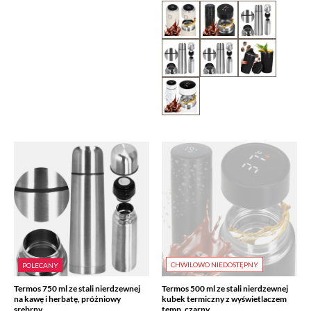
CHWILOWO NIEDOSTĘPNY
POLECANY
Termos 750 ml ze stali nierdzewnej
Termos 500 ml ze stali nierdzewnej
na kawę i herbatę, próżniowy
kubek termiczny z wyświetlaczem
srebrny
temp. czarny