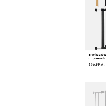
Bramka zabez
rozporowa br
156,99 zł
/