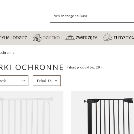
YLIA I ODZIEŻ
DZIECKO
ZWIERZĘTA
TURYSTYK
 ochronne
RKI OCHRONNE
( ilość produktów:
29
)
anie
ność
Zmień ilość wyświetlanych produktów
Pokaż 16