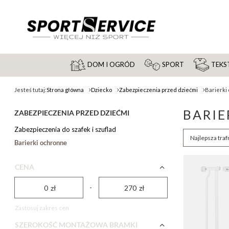
DOM I OGRÓD
SPORT
TEKST
Jesteś tutaj:
Strona główna
Dziecko
Zabezpieczenia przed dziećmi
Barierki
BARIE
ZABEZPIECZENIA PRZED DZIEĆMI
Zabezpieczenia do szafek i szuflad
Zmień sortow
Najlepsza traf
Barierki ochronne
CENA
-
zł
zł
Zastosuj zakres cen
SZEROKOŚĆ MONTAŻOWA BRAMKI