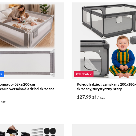
ER
POLECANY
ronna do łóżka 200 cm
Kojec dla dzieci, zamykany 200x180
ca uniwersalna dla dzieci składana
składany, turystyczny, szary
127,99 zł
/
szt.
szt.