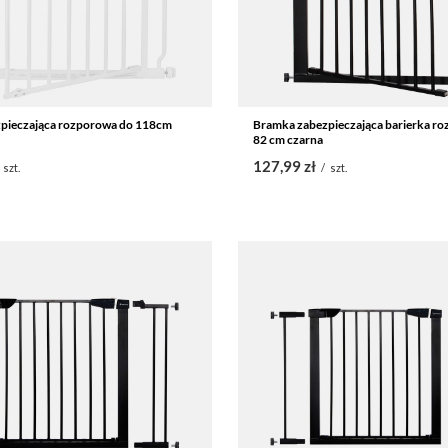
pieczająca rozporowa do 118cm
Bramka zabezpieczająca barierka ro
82 cm czarna
127,99 zł
szt.
/
szt.