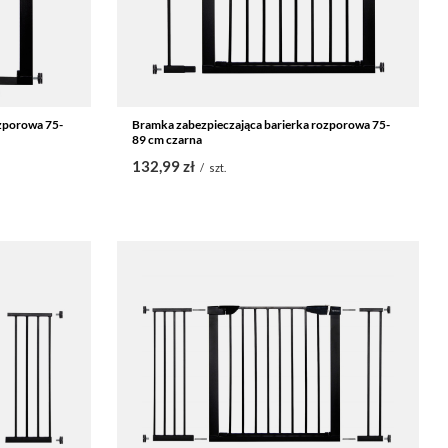
zporowa 75-
Bramka zabezpieczająca barierka rozporowa 75-
89 cm czarna
132,99 zł
/
szt.