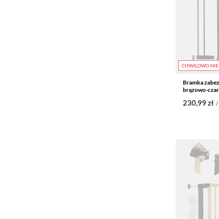
CHWILOWO NIE
Bramka zabez
brązowo-cza
230,99 zł
/