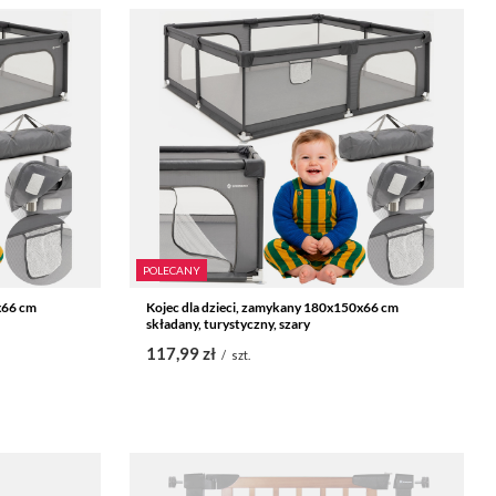
POLECANY
x66 cm
Kojec dla dzieci, zamykany 180x150x66 cm
składany, turystyczny, szary
117,99 zł
/
szt.