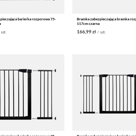
pieczająca barierka rozporowa 75-
Bramka zabezpieczająca bramka roz
a
117cm czarna
166,99 zł
szt.
/
szt.