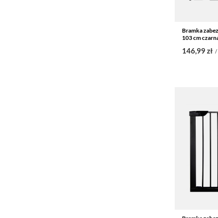
Bramka zabez
103 cm czarn
146,99 zł
/