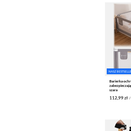
NASZ BESTSELL
Barierka och
zabezpieczają
szara
112,99 zł
/