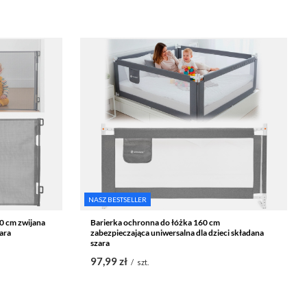
NASZ BESTSELLER
0 cm zwijana
Barierka ochronna do łóżka 160 cm
ara
zabezpieczająca uniwersalna dla dzieci składana
szara
97,99 zł
/
szt.