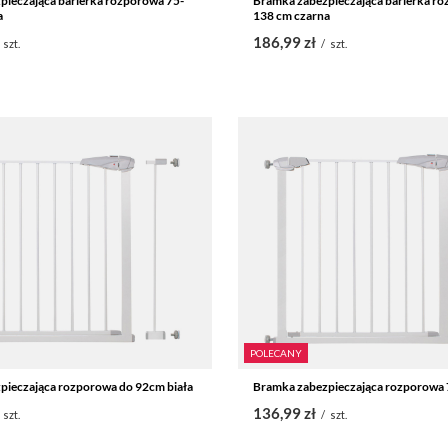
pieczająca barierka rozporowa 75-
Bramka zabezpieczająca barierka ro
a
138 cm czarna
186,99 zł
szt.
/
szt.
POLECANY
pieczająca rozporowa do 92cm biała
Bramka zabezpieczająca rozporowa 
136,99 zł
szt.
/
szt.