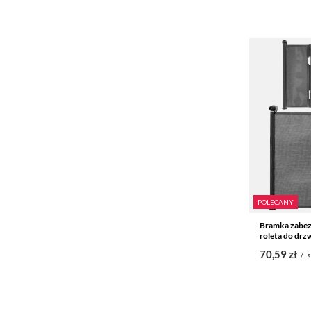
POLECANY
Bramka zabezp
roleta do drz
70,59 zł
/
s