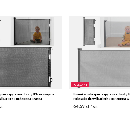
POLECANY
ieczająca na schody 80 cm zwijana
Bramka zabezpieczająca na schody 8
wi barierka ochronna czarna
roleta do drzwi barierka ochronna sz
64,69 zł
zt.
/
szt.