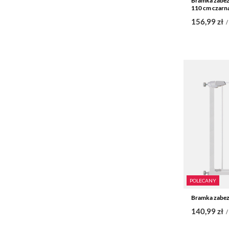
Bramka zabez
110 cm czarn
156,99 zł
/
POLECANY
Bramka zabez
140,99 zł
/