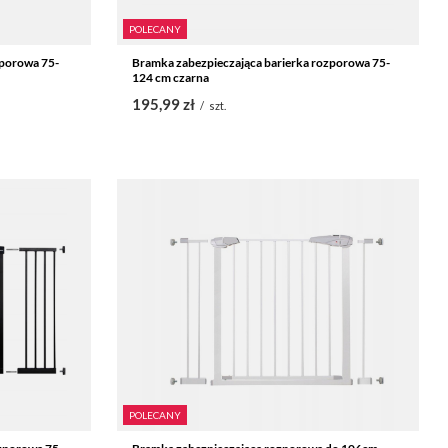
POLECANY
porowa 75-
Bramka zabezpieczająca barierka rozporowa 75-
124 cm czarna
195,99 zł
/
szt.
POLECANY