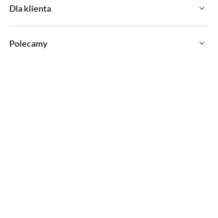
Dla klienta
Polecamy
sklep@sportservice.pl
Springos Sp. z o. o.
,
Kłaj 701
,
32-015
Kłaj
W sklepie prezentujemy ceny brutto (z VAT).
MOŻLIWOŚĆ ZWROTU
PAYPO KUP TERAZ
wszystkich towarów do 30 dni
zapłać za 30 dni