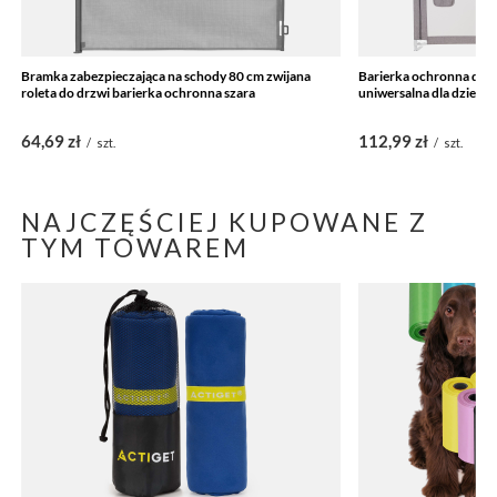
Bramka zabezpieczająca na schody 80 cm zwijana
Barierka ochronna do ł
roleta do drzwi barierka ochronna szara
uniwersalna dla dzieci 
64,69 zł
112,99 zł
/
szt.
/
szt.
NAJCZĘŚCIEJ KUPOWANE Z
TYM TOWAREM