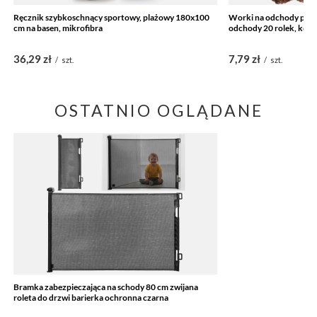
Ręcznik szybkoschnący sportowy, plażowy 180x100
Worki na odchody psa 3
cm na basen, mikrofibra
odchody 20 rolek, kol
36,29 zł
7,79 zł
/
szt.
/
szt.
OSTATNIO OGLĄDANE
Bramka zabezpieczająca na schody 80 cm zwijana
roleta do drzwi barierka ochronna czarna