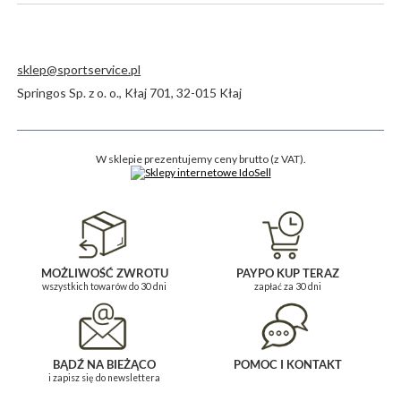
sklep@sportservice.pl
Springos Sp. z o. o.
,
Kłaj 701
,
32-015
Kłaj
W sklepie prezentujemy ceny brutto (z VAT).
MOŻLIWOŚĆ ZWROTU
PAYPO KUP TERAZ
wszystkich towarów do 30 dni
zapłać za 30 dni
BĄDŹ NA BIEŻĄCO
POMOC I KONTAKT
i zapisz się do newslettera