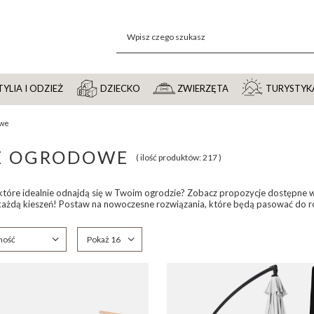
YLIA I ODZIEŻ
DZIECKO
ZWIERZĘTA
TURYSTYK
owe
E OGRODOWE
( ilość produktów:
217
)
 które idealnie odnajdą się w Twoim ogrodzie? Zobacz propozycje dostępne 
ażdą kieszeń! Postaw na nowoczesne rozwiązania, które będą pasować do róż
anie
ność
Zmień ilość wyświetlanych produktów
Pokaż 16