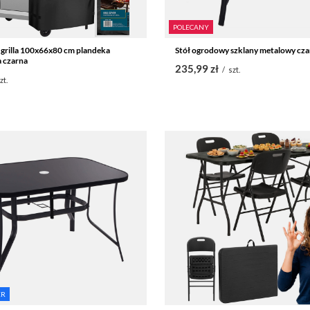
POLECANY
grilla 100x66x80 cm plandeka
Stół ogrodowy szklany metalowy cz
 czarna
235,99 zł
/
szt.
zt.
ER