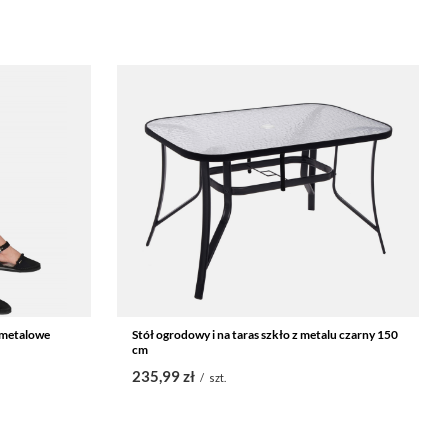
 metalowe
Stół ogrodowy i na taras szkło z metalu czarny 150
cm
235,99 zł
/
szt.