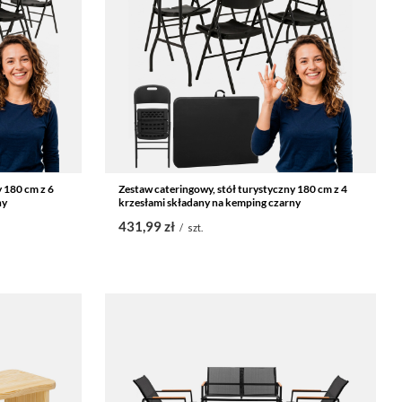
y 180 cm z 6
Zestaw cateringowy, stół turystyczny 180 cm z 4
ny
krzesłami składany na kemping czarny
431,99 zł
/
szt.