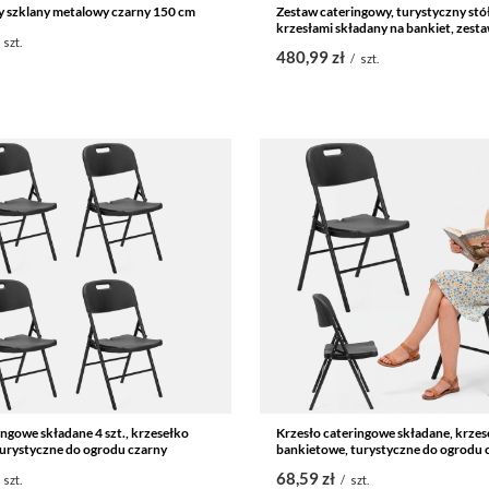
y szklany metalowy czarny 150 cm
Zestaw cateringowy, turystyczny stó
krzesłami składany na bankiet, zest
szt.
480,99 zł
/
szt.
ingowe składane 4 szt., krzesełko
Krzesło cateringowe składane, krzes
urystyczne do ogrodu czarny
bankietowe, turystyczne do ogrodu 
68,59 zł
szt.
/
szt.