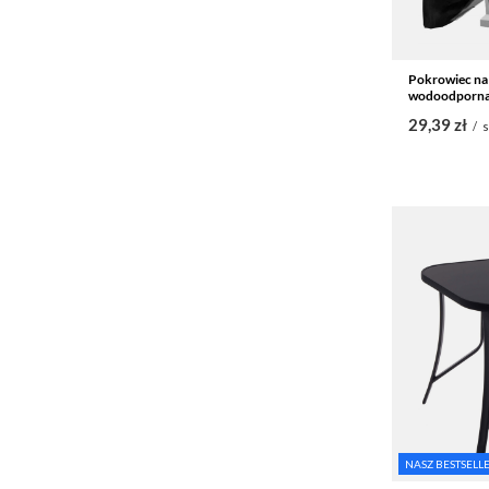
Pokrowiec na 
wodoodporna
29,39 zł
/
s
NASZ BESTSELL