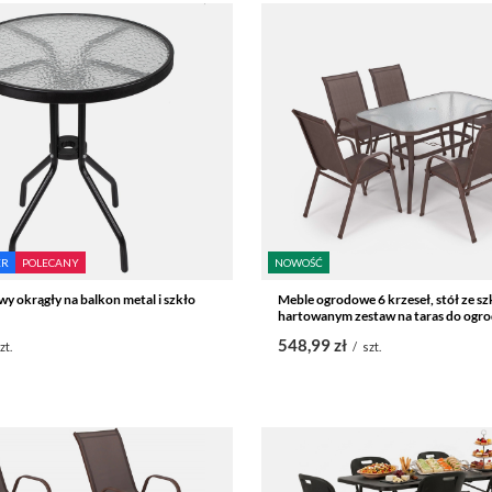
ER
POLECANY
NOWOŚĆ
wy okrągły na balkon metal i szkło
Meble ogrodowe 6 krzeseł, stół ze s
hartowanym zestaw na taras do ogr
548,99 zł
zt.
/
szt.