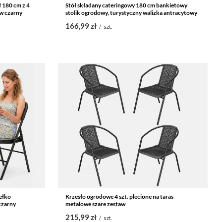
ł 180 cm z 4
Stół składany cateringowy 180 cm bankietowy
aw czarny
stolik ogrodowy, turystyczny walizka antracytowy
166,99 zł
/
szt.
ełko
Krzesło ogrodowe 4 szt. plecione na taras
czarny
metalowe szare zestaw
215,99 zł
/
szt.