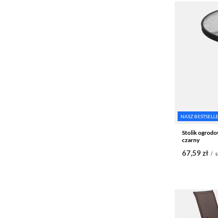
NASZ BESTSELL
Stolik ogrodo
czarny
67,59 zł
/
s