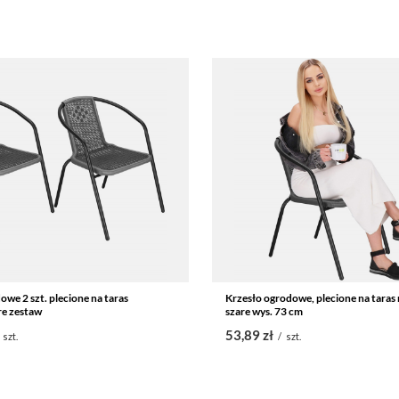
owe 2 szt. plecione na taras
Krzesło ogrodowe, plecione na taras
re zestaw
szare wys. 73 cm
53,89 zł
szt.
/
szt.