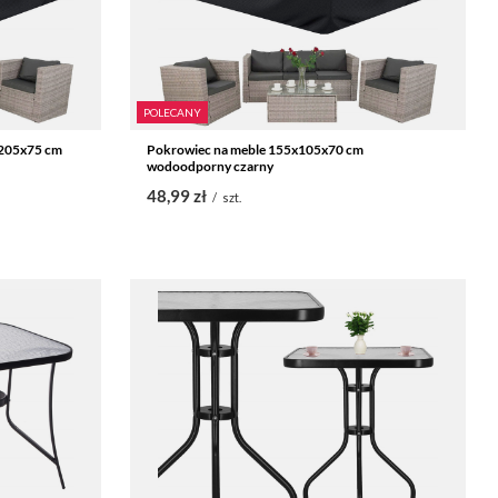
POLECANY
x205x75 cm
Pokrowiec na meble 155x105x70 cm
wodoodporny czarny
48,99 zł
/
szt.