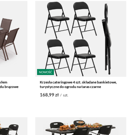
NOWOŚĆ
zkłem
Krzesła cateringowe 4 szt. składane bankietowe,
odu brązowe
turystyczne do ogrodu na taras czarne
168,99 zł
/
szt.