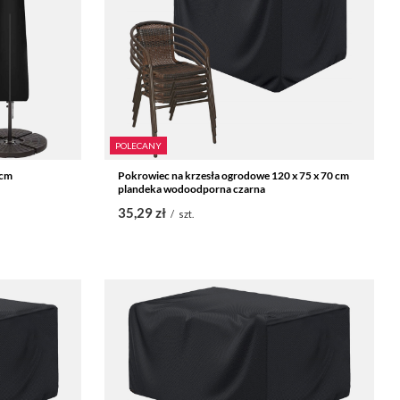
POLECANY
5cm
Pokrowiec na krzesła ogrodowe 120 x 75 x 70 cm
plandeka wodoodporna czarna
35,29 zł
/
szt.