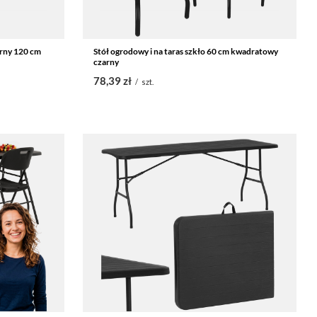
arny 120 cm
Stół ogrodowy i na taras szkło 60 cm kwadratowy
czarny
78,39 zł
/
szt.