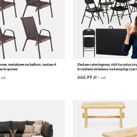
owe, metalowe na balkon, zestaw 4
Zestaw cateringowy, stół turystyczn
ras brązowe
krzesłami składany na kemping czar
666,99 zł
szt.
/
szt.