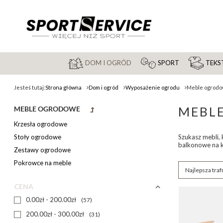
DOM I OGRÓD
SPORT
TEKST
Jesteś tutaj:
Strona główna
Dom i ogród
Wyposażenie ogrodu
Meble ogrod
MEBL
MEBLE OGRODOWE
Krzesła ogrodowe
Stoły ogrodowe
Szukasz mebli,
balkonowe na k
Zestawy ogrodowe
Pokrowce na meble
Zmień sortow
Najlepsza traf
CENA
0.00zł - 200.00zł
57
200.00zł - 300.00zł
31