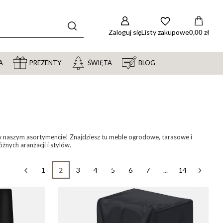
Zaloguj się
Listy zakupowe
0,00 zł
A
PREZENTY
ŚWIĘTA
BLOG
w naszym asortymencie! Znajdziesz tu meble ogrodowe, tarasowe i
nych aranżacji i stylów.
1
2
3
4
5
6
7
...
14