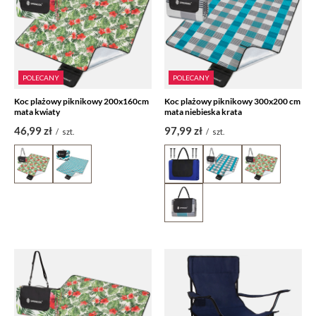
POLECANY
POLECANY
Koc plażowy piknikowy 200x160cm
Koc plażowy piknikowy 300x200 cm
mata kwiaty
mata niebieska krata
46,99 zł
97,99 zł
/
szt.
/
szt.