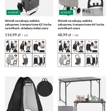
NOWOŚĆ
NOWOŚĆ
Wózek na zakupy, walizka
Wózek na zakupy, walizka
zakupowa, transportowa 42 l torba
zakupowa, transportowa 46 l torba
na kółkach, składany stelaż szary
na kółkach szara
114,99 zł
48,99 zł
/
szt.
/
szt.