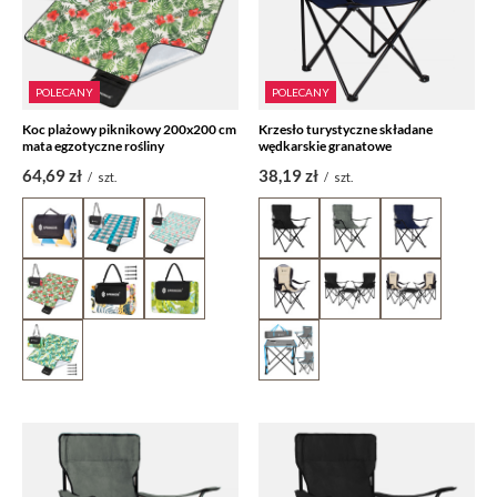
POLECANY
POLECANY
Koc plażowy piknikowy 200x200 cm
Krzesło turystyczne składane
mata egzotyczne rośliny
wędkarskie granatowe
64,69 zł
38,19 zł
/
szt.
/
szt.