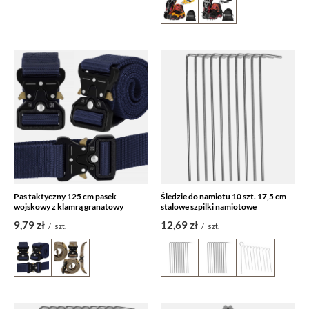
Pas taktyczny 125 cm pasek
Śledzie do namiotu 10 szt. 17,5 cm
wojskowy z klamrą granatowy
stalowe szpilki namiotowe
9,79 zł
12,69 zł
/
szt.
/
szt.