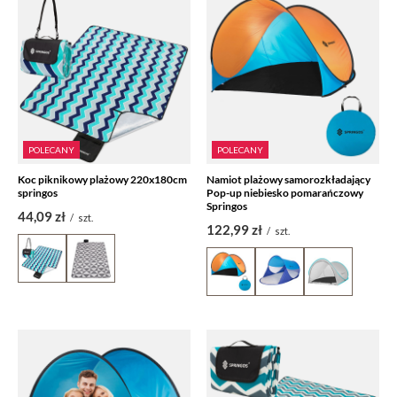
POLECANY
POLECANY
Koc piknikowy plażowy 220x180cm
Namiot plażowy samorozkładający
springos
Pop-up niebiesko pomarańczowy
Springos
44,09 zł
/
szt.
122,99 zł
/
szt.