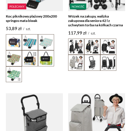
POLECANY
NOWOŚĆ
Koc piknikowy plażowy 200x200
Wózek na zakupy, walizka
springos mata biwak
zakupowa dla seniora 42 l z
uchwytem torba na kółkach czarna
53,89 zł
/
szt.
117,99 zł
/
szt.