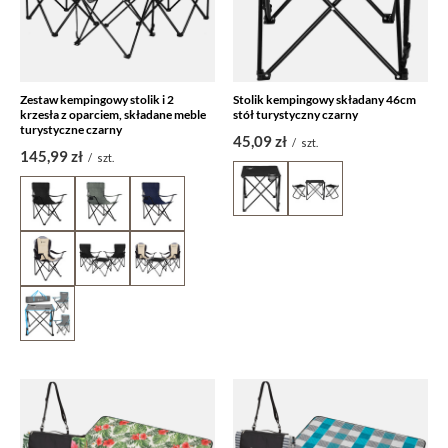
Zestaw kempingowy stolik i 2
Stolik kempingowy składany 46cm
krzesła z oparciem, składane meble
stół turystyczny czarny
turystyczne czarny
45,09 zł
/
szt.
145,99 zł
/
szt.