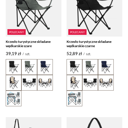
POLECANY
POLECANY
Krzesło turystyczne składane
Krzesło turystyczne składane
wędkarskie szare
wędkarskie czarne
39,19 zł
52,89 zł
/
szt.
/
szt.