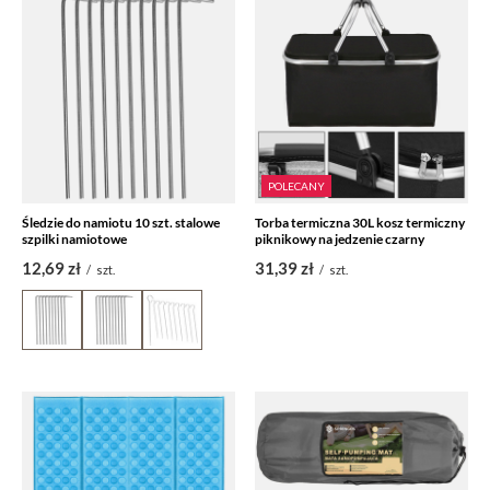
POLECANY
Śledzie do namiotu 10 szt. stalowe
Torba termiczna 30L kosz termiczny
szpilki namiotowe
piknikowy na jedzenie czarny
12,69 zł
31,39 zł
/
szt.
/
szt.