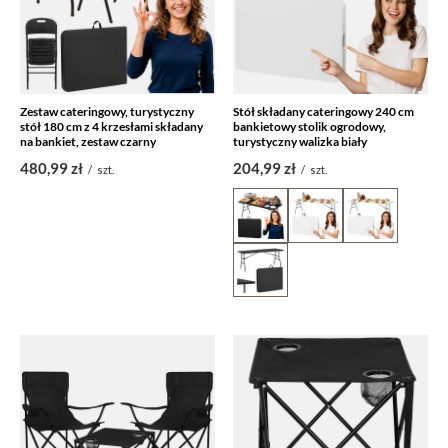
Zestaw cateringowy, turystyczny
Stół składany cateringowy 240 cm
stół 180 cm z 4 krzesłami składany
bankietowy stolik ogrodowy,
na bankiet, zestaw czarny
turystyczny walizka biały
480,99 zł
204,99 zł
/
szt.
/
szt.