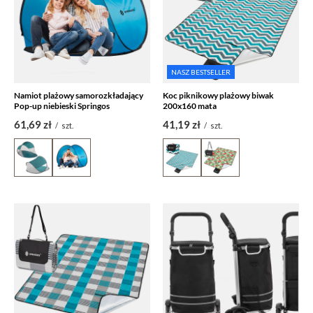
NASZ BESTSELLER
Namiot plażowy samorozkładający
Koc piknikowy plażowy biwak
Pop-up niebieski Springos
200x160 mata
61,69 zł
41,19 zł
/
szt.
/
szt.