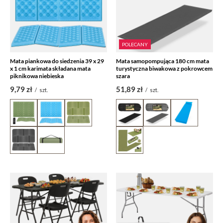
POLECANY
Mata piankowa do siedzenia 39 x 29
Mata samopompująca 180 cm mata
x 1 cm karimata składana mata
turystyczna biwakowa z pokrowcem
piknikowa niebieska
szara
9,79 zł
51,89 zł
/
szt.
/
szt.