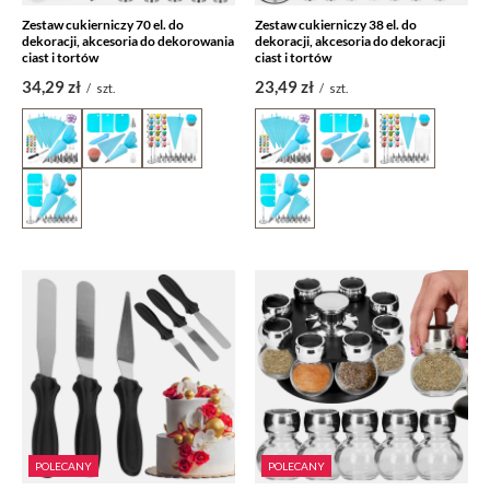
Zestaw cukierniczy 70 el. do
Zestaw cukierniczy 38 el. do
dekoracji, akcesoria do dekorowania
dekoracji, akcesoria do dekoracji
ciast i tortów
ciast i tortów
34,29 zł
23,49 zł
/
szt.
/
szt.
POLECANY
POLECANY