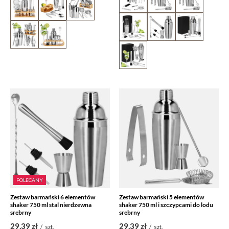
POLECANY
Zestaw barmański 6 elementów
Zestaw barmański 5 elementów
shaker 750 ml stal nierdzewna
shaker 750 ml i szczypcami do lodu
srebrny
srebrny
29,39 zł
29,39 zł
/
szt.
/
szt.