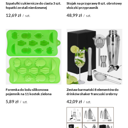
Szpatułki cukiernicze do ciasta 3 szt.
Stojak na przyprawy 8 szt. obrotowy
łopatki ze stali nierdzewnej
słoiczki przyprawnik
12,69 zł
48,99 zł
/
szt.
/
szt.
Foremka do lodu silikonowa
Zestaw barmański 8 elementów do
pojemnik na 11 kostek zielona
drinków shaker francuski srebrny
5,89 zł
42,09 zł
/
szt.
/
szt.