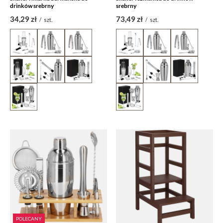
drinków srebrny
srebrny
34,29 zł
73,49 zł
/
szt.
/
szt.
POLECANY