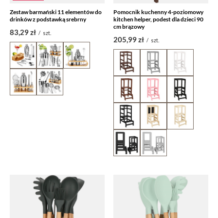
Zestaw barmański 11 elementów do
Pomocnik kuchenny 4-poziomowy
drinków z podstawką srebrny
kitchen helper, podest dla dzieci 90
cm brązowy
83,29 zł
/
szt.
205,99 zł
/
szt.