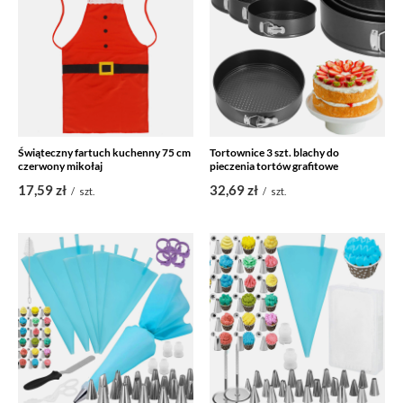
Świąteczny fartuch kuchenny 75 cm
Tortownice 3 szt. blachy do
czerwony mikołaj
pieczenia tortów grafitowe
17,59 zł
32,69 zł
/
szt.
/
szt.