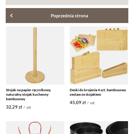
Poprzednia strona
Stojak na papier ręcznikowy,
Deski do krojenia 4 szt. bambusowy
naturalny stojak kuchenny
zestaw ze stojakiem
bambusowy
45,09 zł
/
szt.
32,29 zł
/
szt.