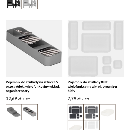
Pojemnik do szuflady na sztućce 5
Pojemnik do szuflady 8szt.
przegródek, wielofunkcyjny wkład,
wielofunkcyjny wkład, organizer
organizer szary
biały
12,69 zł
7,79 zł
/
szt.
/
szt.