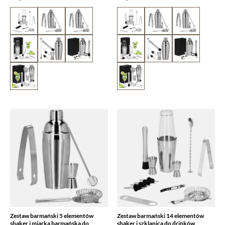
Zestaw barmański 5 elementów
Zestaw barmański 14 elementów
shaker i miarka barmańska do
shaker i szklanica do drinków