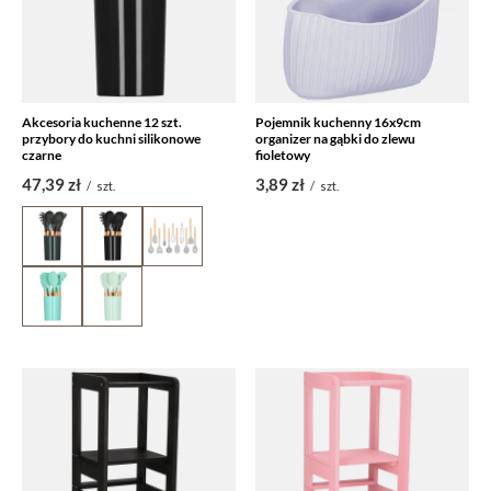
Akcesoria kuchenne 12 szt.
Pojemnik kuchenny 16x9cm
przybory do kuchni silikonowe
organizer na gąbki do zlewu
czarne
fioletowy
47,39 zł
3,89 zł
/
szt.
/
szt.