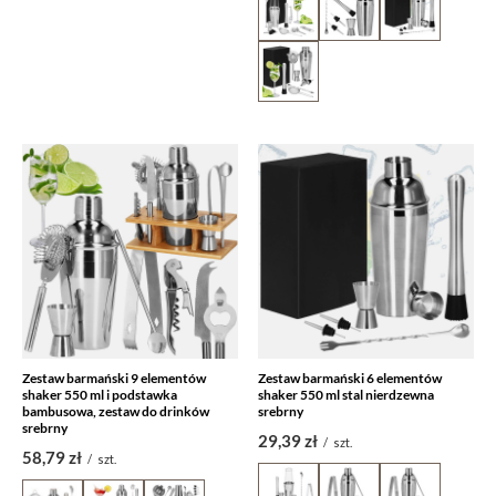
Zestaw barmański 9 elementów
Zestaw barmański 6 elementów
shaker 550 ml i podstawka
shaker 550 ml stal nierdzewna
bambusowa, zestaw do drinków
srebrny
srebrny
29,39 zł
/
szt.
58,79 zł
/
szt.