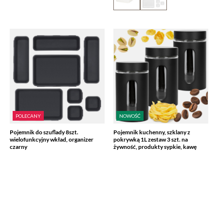
POLECANY
NOWOŚĆ
Pojemnik do szuflady 8szt.
Pojemnik kuchenny, szklany z
wielofunkcyjny wkład, organizer
pokrywką 1L zestaw 3 szt. na
czarny
żywność, produkty sypkie, kawę
7,79 zł
42,09 zł
/
szt.
/
szt.