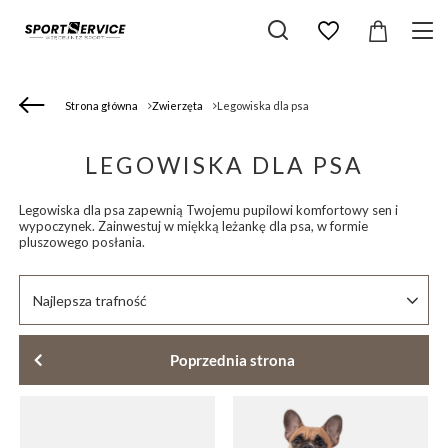
Strona główna
Zwierzęta
Legowiska dla psa
LEGOWISKA DLA PSA
Legowiska dla psa zapewnią Twojemu pupilowi komfortowy sen i
wypoczynek. Zainwestuj w miękką leżankę dla psa, w formie
pluszowego posłania.
Zmień sortowanie
Najlepsza trafność
Poprzednia strona