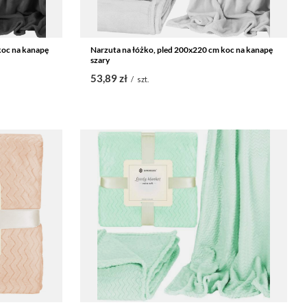
koc na kanapę
Narzuta na łóżko, pled 200x220 cm koc na kanapę
szary
53,89 zł
/
szt.