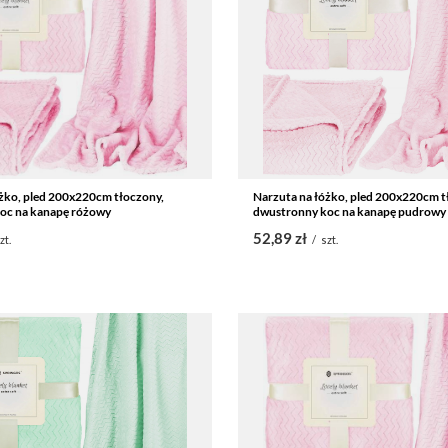
żko, pled 200x220cm tłoczony,
Narzuta na łóżko, pled 200x220cm t
oc na kanapę różowy
dwustronny koc na kanapę pudrowy
52,89 zł
zt.
/
szt.