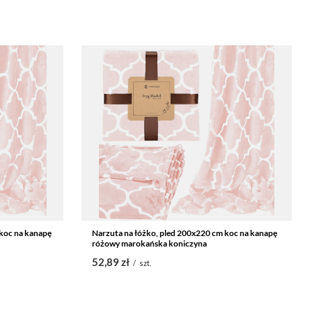
 koc na kanapę
Narzuta na łóżko, pled 200x220 cm koc na kanapę
różowy marokańska koniczyna
52,89 zł
/
szt.