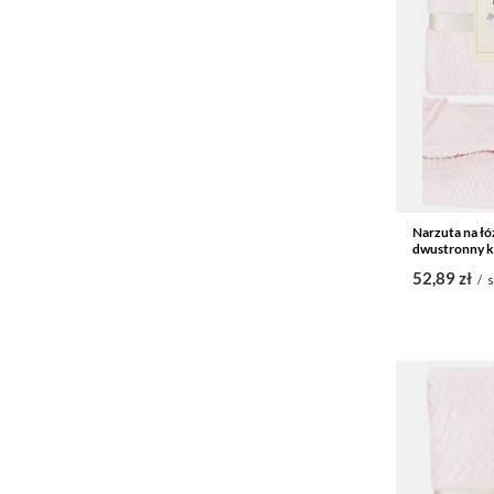
Narzuta na łó
dwustronny k
52,89 zł
/
s