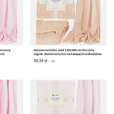
łoczony,
Narzuta na łóżko, pled 130x180 cm tłoczony
 róż
zygzak, dwustronny koc na kanapę brzoskwiniowy
30,39 zł
/
szt.