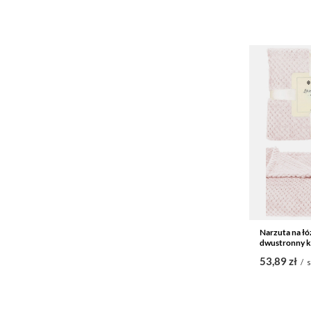
Narzuta na łó
dwustronny k
53,89 zł
/
s