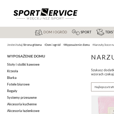
DOM I OGRÓD
SPORT
TEKST
Jesteś tutaj:
Strona główna
Dom i ogród
Wyposażenie domu
Narzuty, koce n
NARZU
WYPOSAŻENIE DOMU
Stoły i stoliki kawowe
Szukasz dodatkó
Krzesła
wzorach czekają
Biurka
Fotele biurowe
Zmień sortow
Najlepsza traf
Regały
Systemy przesuwne
Akcesoria kuchenne
Akcesoria łazienkowe