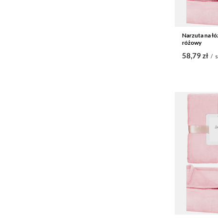
Narzuta na łó
różowy
58,79 zł
/
s