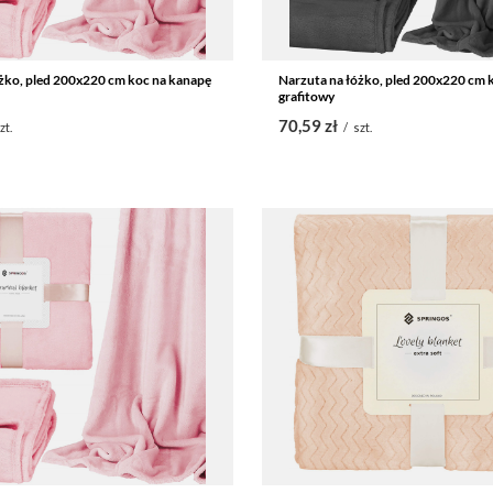
żko, pled 200x220 cm koc na kanapę
Narzuta na łóżko, pled 200x220 cm 
grafitowy
70,59 zł
zt.
/
szt.