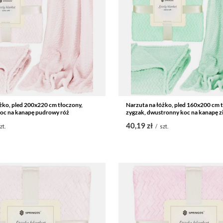
żko, pled 200x220 cm tłoczony,
Narzuta na łóżko, pled 160x200 cm 
oc na kanapę pudrowy róż
zygzak, dwustronny koc na kanapę z
40,19 zł
zt.
/
szt.