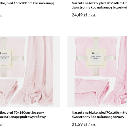
żko, pled 150x200 cm koc na kanapę
Narzuta na łóżko, pled 70x160cm tł
dwustronny koc na kanapę brzoskw
24,49 zł
zt.
/
szt.
żko, pled 70x160cm tłoczony,
Narzuta na łóżko, pled 70x160cm tł
oc na kanapę pudrowy różowy
dwustronny koc na kanapę różowy
21,59 zł
zt.
/
szt.