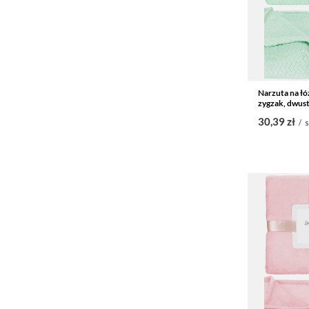
Narzuta na łó
zygzak, dwust
30,39 zł
/
s