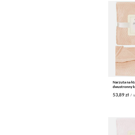
Narzuta na łó
dwustronny k
53,89 zł
/
s