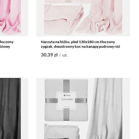
tłoczony
Narzuta na łóżko, pled 130x180 cm tłoczony
różowy
zygzak, dwustronny koc na kanapę pudrowy róż
30,39 zł
/
szt.