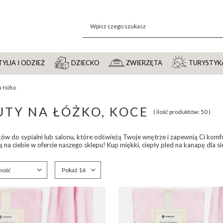
YLIA I ODZIEŻ
DZIECKO
ZWIERZĘTA
TURYSTYK
a łóżko
TY NA ŁÓŻKO, KOCE
( ilość produktów:
50
)
w do sypialni lub salonu, które odświeżą Twoje wnętrze i zapewnią Ci komfor
 na ciebie w ofercie naszego sklepu! Kup miękki, ciepły pled na kanapę dla sie
anie
ność
Zmień ilość wyświetlanych produktów
Pokaż 16