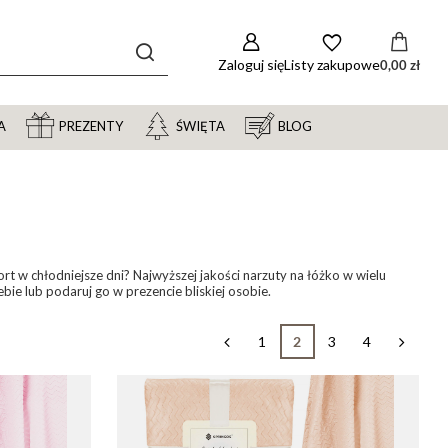
Zaloguj się
Listy zakupowe
0,00 zł
A
PREZENTY
ŚWIĘTA
BLOG
t w chłodniejsze dni? Najwyższej jakości narzuty na łóżko w wielu
bie lub podaruj go w prezencie bliskiej osobie.
1
2
3
4