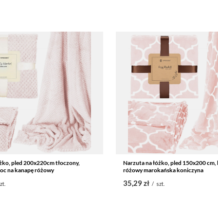
żko, pled 200x220cm tłoczony,
Narzuta na łóżko, pled 150x200 cm,
oc na kanapę różowy
różowy marokańska koniczyna
35,29 zł
zt.
/
szt.