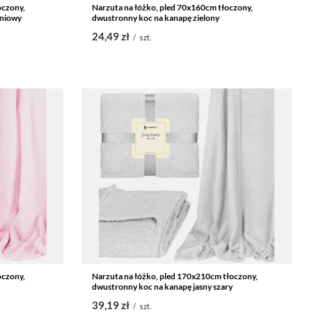
oczony,
Narzuta na łóżko, pled 70x160cm tłoczony,
iniowy
dwustronny koc na kanapę zielony
24,49 zł
/
szt.
oczony,
Narzuta na łóżko, pled 170x210cm tłoczony,
dwustronny koc na kanapę jasny szary
39,19 zł
/
szt.