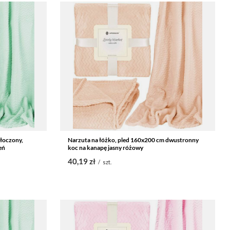
tłoczony,
Narzuta na łóżko, pled 160x200 cm dwustronny
eń
koc na kanapę jasny różowy
40,19 zł
/
szt.