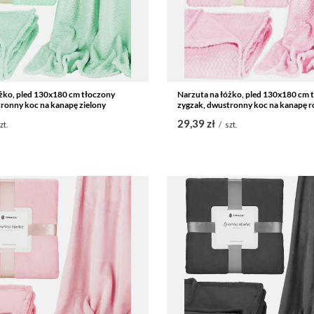
żko, pled 130x180 cm tłoczony
Narzuta na łóżko, pled 130x180 cm 
ronny koc na kanapę zielony
zygzak, dwustronny koc na kanapę 
29,39 zł
zt.
/
szt.