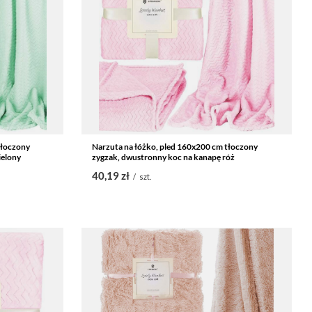
tłoczony
Narzuta na łóżko, pled 160x200 cm tłoczony
ielony
zygzak, dwustronny koc na kanapę róż
40,19 zł
/
szt.