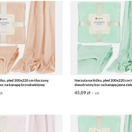
żko, pled 200x220 cm tłoczony,
Narzuta na łóżko, pled 200x220 cm 
oc na kanapę brzoskwiniowy
dwustronny koc na kanapę jasna ziel
45,09 zł
zt.
/
szt.