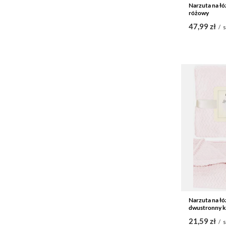
Narzuta na łó
różowy
47,99 zł
/
s
Narzuta na łó
dwustronny k
21,59 zł
/
s