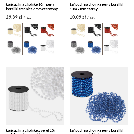
Łańcuch na choinkę 10m perły
Łańcuch na choinke perły koraliki
koraliki średnica 7 mm czerwony
10m 7 mm czarny
29,39 zł
10,09 zł
/
szt.
/
szt.
Łańcuch na choinkę z pereł 10 m
Łańcuch na choinkę perły koraliki