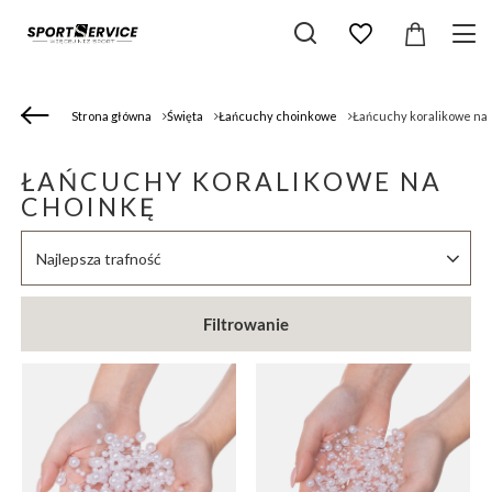
Strona główna
Święta
Łańcuchy choinkowe
Łańcuchy koralikowe na
ŁAŃCUCHY KORALIKOWE NA
CHOINKĘ
Zmień sortowanie
Najlepsza trafność
Filtrowanie