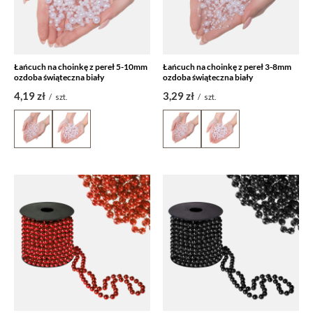
Łańcuch na choinkę z pereł 5-10mm
Łańcuch na choinkę z pereł 3-8mm
ozdoba świąteczna biały
ozdoba świąteczna biały
4,19 zł
3,29 zł
/
szt.
/
szt.