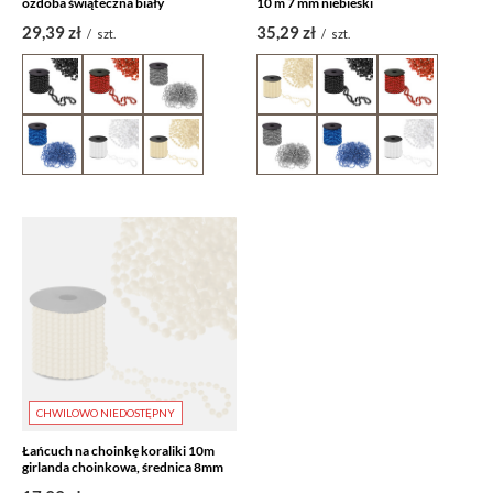
ozdoba świąteczna biały
10 m 7 mm niebieski
29,39 zł
35,29 zł
/
szt.
/
szt.
CHWILOWO NIEDOSTĘPNY
Łańcuch na choinkę koraliki 10m
girlanda choinkowa, średnica 8mm