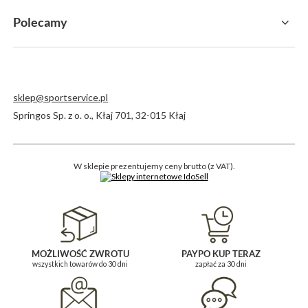
Polecamy
sklep@sportservice.pl
Springos Sp. z o. o.
,
Kłaj 701
,
32-015
Kłaj
W sklepie prezentujemy ceny brutto (z VAT).
MOŻLIWOŚĆ ZWROTU
PAYPO KUP TERAZ
wszystkich towarów do 30 dni
zapłać za 30 dni