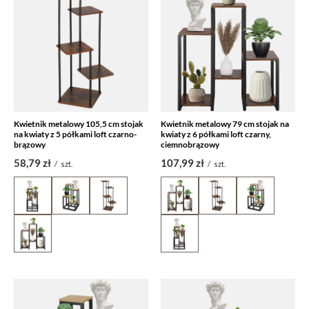
Kwietnik metalowy 105,5 cm stojak
Kwietnik metalowy 79 cm stojak na
na kwiaty z 5 półkami loft czarno-
kwiaty z 6 półkami loft czarny,
brązowy
ciemnobrązowy
58,79 zł
107,99 zł
/
szt.
/
szt.