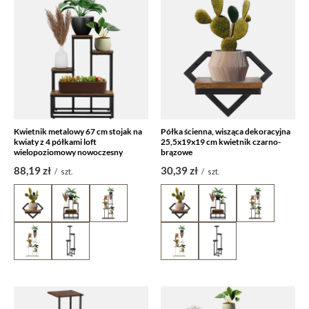
Kwietnik metalowy 67 cm stojak na
Półka ścienna, wisząca dekoracyjna
kwiaty z 4 półkami loft
25,5x19x19 cm kwietnik czarno-
wielopoziomowy nowoczesny
brązowe
88,19 zł
30,39 zł
/
szt.
/
szt.