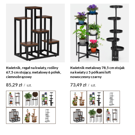
Kwietnik, regał na kwiaty, rośliny
Kwietnik metalowy 78,5 cm stojak
67,5 cm stojący, metalowy 6 półek,
na kwiaty z 5 półkami loft
ciemnobrązowy
nowoczesny czarny
85,29 zł
73,49 zł
/
szt.
/
szt.