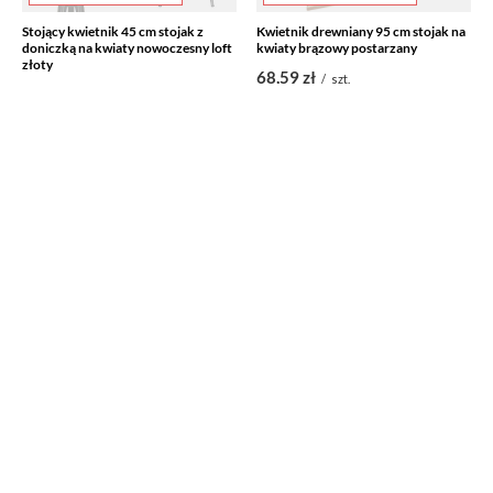
Stojący kwietnik 45 cm stojak z
Kwietnik drewniany 95 cm stojak na
doniczką na kwiaty nowoczesny loft
kwiaty brązowy postarzany
złoty
68,59 zł
/
szt.
48,99 zł
/
szt.
CHWILOWO NIEDOSTĘPNY
CHWILOWO NIEDOSTĘPNY