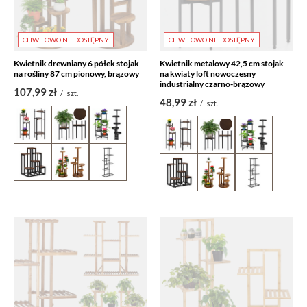
CHWILOWO NIEDOSTĘPNY
CHWILOWO NIEDOSTĘPNY
Kwietnik drewniany 6 półek stojak
Kwietnik metalowy 42,5 cm stojak
na rośliny 87 cm pionowy, brązowy
na kwiaty loft nowoczesny
industrialny czarno-brązowy
107,99 zł
/
szt.
48,99 zł
/
szt.