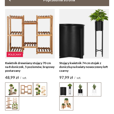
POLECANY
Kwietnik drewniany stojący 70 cm
Stojący kwietnik 74 cm stojak z
na 8 doniczek, 5 poziomów, brązowy
doniczką na kwiaty nowoczesny loft
postarzany
czarny
48,99 zł
97,99 zł
/
szt.
/
szt.