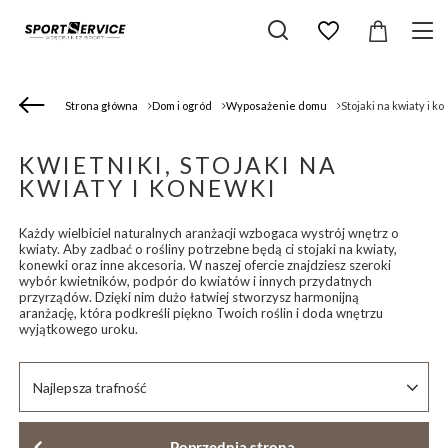
Strona główna
Dom i ogród
Wyposażenie domu
Stojaki na kwiaty i k
KWIETNIKI, STOJAKI NA
KWIATY I KONEWKI
Każdy wielbiciel naturalnych aranżacji wzbogaca wystrój wnętrz o
kwiaty. Aby zadbać o rośliny potrzebne będą ci stojaki na kwiaty,
konewki oraz inne akcesoria. W naszej ofercie znajdziesz szeroki
wybór kwietników, podpór do kwiatów i innych przydatnych
przyrządów. Dzięki nim dużo łatwiej stworzysz harmonijną
aranżację, która podkreśli piękno Twoich roślin i doda wnętrzu
wyjątkowego uroku.
Zmień sortowanie
Najlepsza trafność
Poprzednia strona