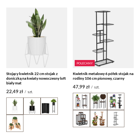
POLECANY
Stojący kwietnik 22 cm stojak z
Kwietnik metalowy 6 półek stojak na
doniczką na kwiaty nowoczesny loft
rośliny 106 cm pionowy, czarny
biały mat
47,99 zł
/
szt.
22,49 zł
/
szt.