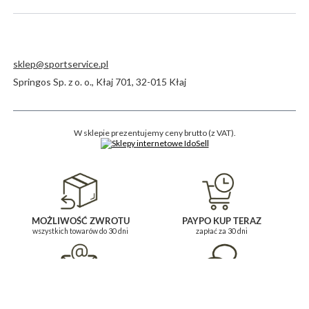
sklep@sportservice.pl
Springos Sp. z o. o.
,
Kłaj 701
,
32-015
Kłaj
W sklepie prezentujemy ceny brutto (z VAT).
MOŻLIWOŚĆ ZWROTU
PAYPO KUP TERAZ
wszystkich towarów do 30 dni
zapłać za 30 dni
BĄDŹ NA BIEŻĄCO
POMOC I KONTAKT
i zapisz się do newslettera