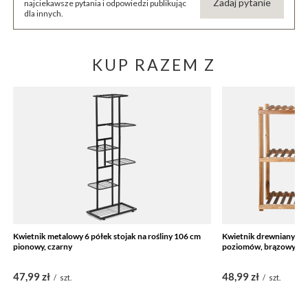
Zadaj pytanie
najciekawsze pytania i odpowiedzi publikując
dla innych.
KUP RAZEM Z
Kwietnik metalowy 6 półek stojak na rośliny 106 cm
Kwietnik drewniany sto
pionowy, czarny
poziomów, brązowy po
47,99 zł
48,99 zł
/
szt.
/
szt.