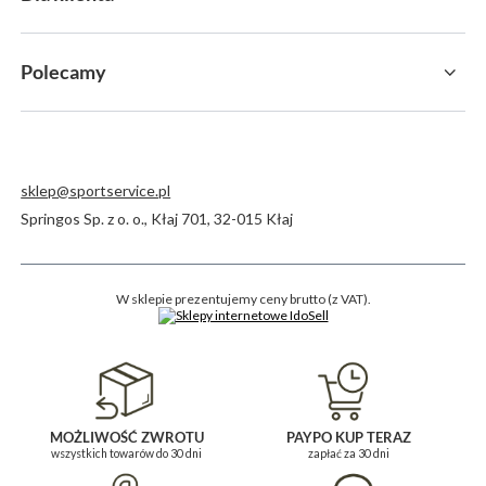
Polecamy
sklep@sportservice.pl
Springos Sp. z o. o.
,
Kłaj 701
,
32-015
Kłaj
W sklepie prezentujemy ceny brutto (z VAT).
MOŻLIWOŚĆ ZWROTU
PAYPO KUP TERAZ
wszystkich towarów do 30 dni
zapłać za 30 dni