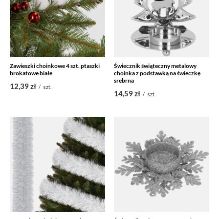
Zawieszki choinkowe 4 szt. ptaszki
Świecznik świąteczny metalowy
brokatowe białe
choinka z podstawką na świeczkę
srebrna
12,39 zł
/
szt.
14,59 zł
/
szt.