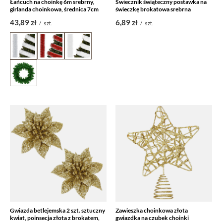
Łańcuch na choinkę 6m srebrny,
Świecznik świąteczny postawka na
girlanda choinkowa, średnica 7cm
świeczkę brokatowa srebrna
43,89 zł
6,89 zł
/
szt.
/
szt.
Gwiazda betlejemska 2 szt. sztuczny
Zawieszka choinkowa złota
kwiat, poinsecja złota z brokatem,
gwiazdka na czubek choinki