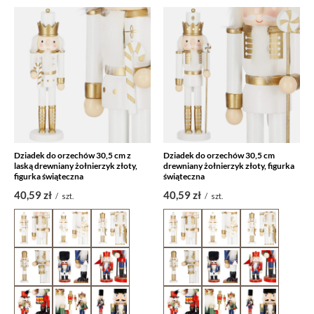
Dziadek do orzechów 30,5 cm z
Dziadek do orzechów 30,5 cm
laską drewniany żołnierzyk złoty,
drewniany żołnierzyk złoty, figurka
figurka świąteczna
świąteczna
40,59 zł
40,59 zł
/
szt.
/
szt.