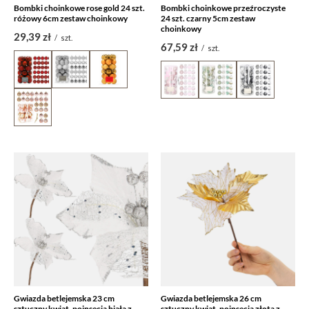
Bombki choinkowe rose gold 24 szt.
Bombki choinkowe przeźroczyste
różowy 6cm zestaw choinkowy
24 szt. czarny 5cm zestaw
choinkowy
29,39 zł
/
szt.
67,59 zł
/
szt.
Gwiazda betlejemska 23 cm
Gwiazda betlejemska 26 cm
sztuczny kwiat, poinsecja biała z
sztuczny kwiat, poinsecja złota z