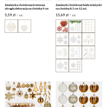
Zawieszka choinkowa kremowa
Zawieszki choinkowe białe śnieżynki
okrągła dekoracja na choinkę 9 cm
na choinkę 8,5 cm 12 szt.
5,59 zł
15,69 zł
/
szt.
/
szt.