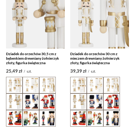
Dziadek do orzechów 30,5 cm z
Dziadek do orzechów 30 cm z
bębenkiem drewniany żołnierzyk
mieczem drewniany żołnierzyk
złoty, figurka świąteczna
złoty, figurka świąteczna
25,49 zł
39,39 zł
/
szt.
/
szt.