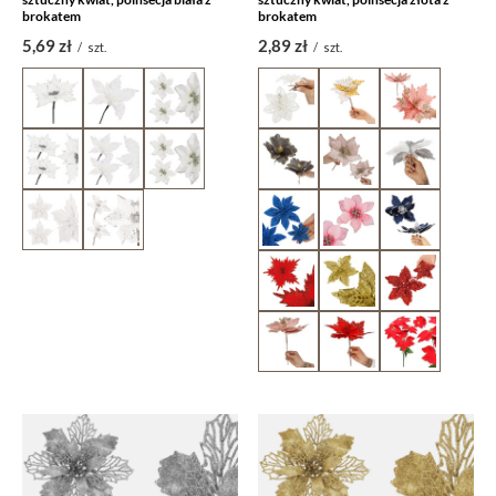
brokatem
brokatem
5,69 zł
2,89 zł
/
szt.
/
szt.