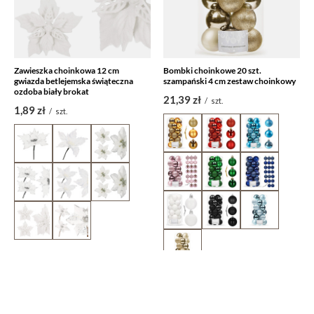
Zawieszka choinkowa 12 cm
Bombki choinkowe 20 szt.
gwiazda betlejemska świąteczna
szampański 4 cm zestaw choinkowy
ozdoba biały brokat
21,39 zł
/
szt.
1,89 zł
/
szt.