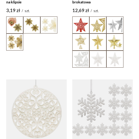
na klipsie
brokatowa
3,19 zł
12,69 zł
/
szt.
/
szt.