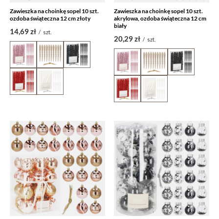
Zawieszka na choinkę sopel 10 szt.
Zawieszka na choinkę sopel 10 szt.
ozdoba świąteczna 12 cm złoty
akrylowa, ozdoba świąteczna 12 cm
biały
14,69 zł
/
szt.
20,29 zł
/
szt.