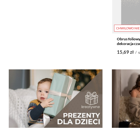
CHWILOWO NIE
Obrus foliowy
dekoracja cza
15,69 zł
/
s