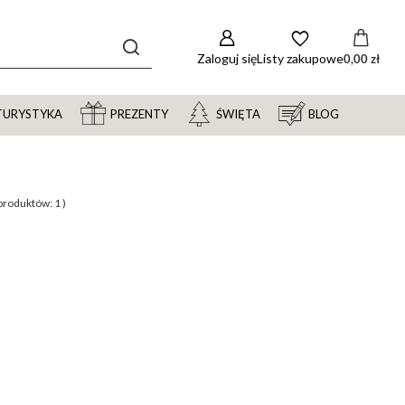
Zaloguj się
Listy zakupowe
0,00 zł
TURYSTYKA
PREZENTY
ŚWIĘTA
BLOG
ć produktów:
1
)