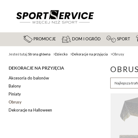
PROMOCJE
DOM I OGRÓD
SPORT
Jesteś tutaj:
Strona główna
Dziecko
Dekoracje na przyjęcia
Obrusy
OBRUS
DEKORACJE NA PRZYJĘCIA
Akcesoria do balonów
Zmień sortow
Najlepsza traf
Balony
Piniaty
Obrusy
Dekoracje na Halloween