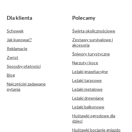
Dla klienta
Polecamy
Schowek
Święta okolicznościowe
Jak kupować?
Zestawy survivalowe i
akcesoria
Reklamacje
Śpiwory turystyczne
Zwrot
Narzuty i koce
Sposoby płatności
Leżaki grawitacyjne
Blog
Leżaki tarasowe
Najczęściej zadawane
pytania
Leżaki metalowe
Leżaki drewniane
Leżaki balkonowe
Huśtawki ogrodowe dla
dzieci
Huśtawki bocianie gniazdo