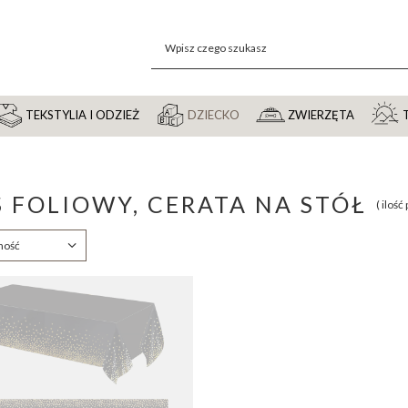
TEKSTYLIA I ODZIEŻ
DZIECKO
ZWIERZĘTA
 FOLIOWY, CERATA NA STÓŁ
( iloś
anie
ność