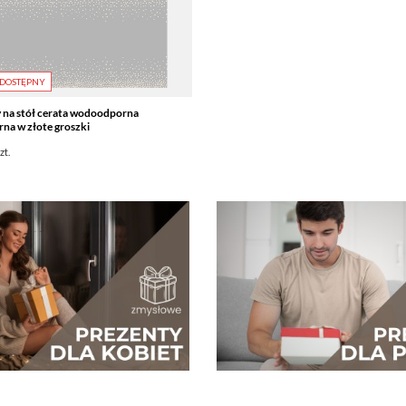
DOSTĘPNY
 na stół cerata wodoodporna
rna w złote groszki
zt.