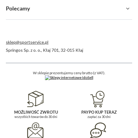
Polecamy
sklep@sportservice.pl
Springos Sp. z o. o.
,
Kłaj 701
,
32-015
Kłaj
W sklepie prezentujemy ceny brutto (z VAT).
MOŻLIWOŚĆ ZWROTU
PAYPO KUP TERAZ
wszystkich towarów do 30 dni
zapłać za 30 dni