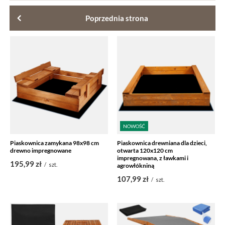
Poprzednia strona
NOWOŚĆ
Piaskownica zamykana 98x98 cm
Piaskownica drewniana dla dzieci,
drewno impregnowane
otwarta 120x120 cm
impregnowana, z ławkami i
195,99 zł
/
szt.
agrowłókniną
107,99 zł
/
szt.