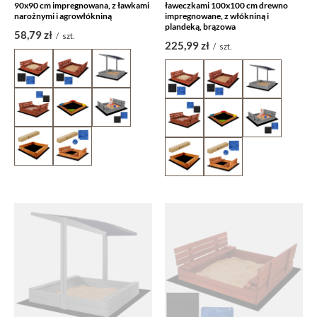
90x90 cm impregnowana, z ławkami
ławeczkami 100x100 cm drewno
narożnymi i agrowłókniną
impregnowane, z włókniną i
plandeką, brązowa
58,79 zł
/
szt.
225,99 zł
/
szt.