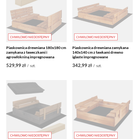
CHWILOWO NIEDOSTĘPNY
CHWILOWO NIEDOSTĘPNY
Piaskownica drewniana 180x180 cm
Piaskownica drewniana zamykana
zamykana z ławeczkami i
140x140 cm z ławkami drewno
agrowłókniną impregnowana
iglaste impregnowane
529,99 zł
342,99 zł
/
szt.
/
szt.
CHWILOWO NIEDOSTĘPNY
CHWILOWO NIEDOSTĘPNY