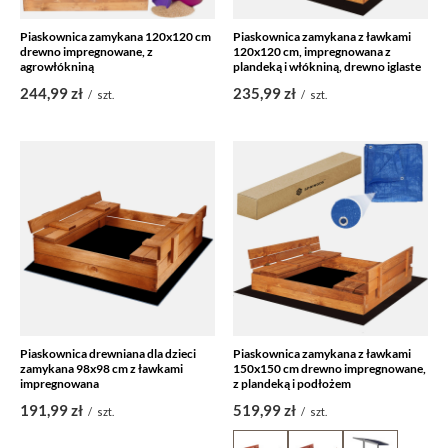
Piaskownica zamykana 120x120 cm
Piaskownica zamykana z ławkami
drewno impregnowane, z
120x120 cm, impregnowana z
agrowłókniną
plandeką i włókniną, drewno iglaste
244,99 zł
235,99 zł
/
szt.
/
szt.
Piaskownica drewniana dla dzieci
Piaskownica zamykana z ławkami
zamykana 98x98 cm z ławkami
150x150 cm drewno impregnowane,
impregnowana
z plandeką i podłożem
191,99 zł
519,99 zł
/
szt.
/
szt.