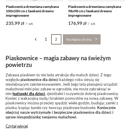
Piaskownica drewniana zamykana
Piaskownica drewniana zamykana
100x100 cm z ławkami drewno
98x98 cm z ławkami drewno
impregnowane
impregnowane
235,99 zł
176,99 zł
/
szt.
/
szt.
1
2
Następna strona
Piaskownice – magia zabawy na świeżym
powietrzu
Zabawa piaskiem to nie lada atrakcja dla małych dzieci. Z tego
względu
piaskownice dla dzieci
każdego roku cieszą się
niesłabnącym zainteresowaniem. Jeśli tego lata planujesz urządzić
maluchowi mini plac zabaw w ogrodzie, nie może zabraknąć w
nim
huśtawki dla dzieci
, zjeżdżalni i oczywiście dobrej piaskownicy.
Koniec z wakacyjną nudą i brakiem pomysłów na nową zabawę. W
piaskownicy można przecież spędzić wiele godzin, budując zamki z
piasku, kopiąc tunele czy tworząc piaskowe budowle.
Koniecznie
obejrzyj nasze wytrzymałe i bezpieczne piaskownice dla dzieci i
spraw niespodziankę swojemu maluchowi
.
Czytaj więcej