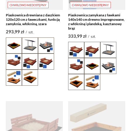
CHWILOWO NIEDOSTĘPNY
CHWILOWO NIEDOSTĘPNY
Piaskownica drewniana z daszkiem
Piaskownica zamykana z ławkami
120x120 cm z ławeczkami, funkcją
140x140 cm drewno impregnowane,
zamyknia, włókniną, szara
z włókniną i plandeką, kasztanowy
brąz
293,99 zł
/
szt.
333,99 zł
/
szt.