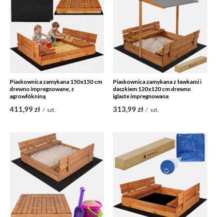
Piaskownica zamykana 150x150 cm
Piaskownica zamykana z ławkami i
drewno impregnowane, z
daszkiem 120x120 cm drewno
agrowłókniną
iglaste impregnowana
411,99 zł
313,99 zł
/
szt.
/
szt.