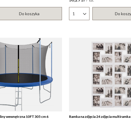
/
szt.
Do koszyka
Do kosz
któw
Ilość produktów
liny wewnętrzna 10FT 305 cm 6
Ramka na zdjęcia 24 zdjęcia multiramka