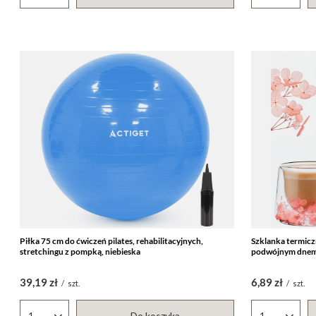
Piłka 75 cm do ćwiczeń pilates, rehabilitacyjnych,
Szklanka termiczn
stretchingu z pompką, niebieska
podwójnym dnem 
39,19 zł
6,89 zł
/
szt.
/
szt.
Do koszyka