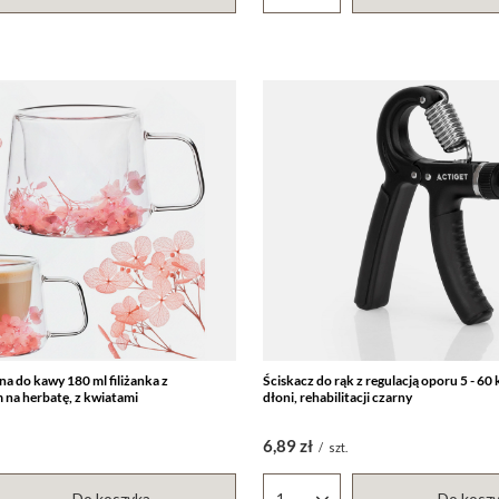
a do kawy 180 ml filiżanka z
Ściskacz do rąk z regulacją oporu 5 - 60
na herbatę, z kwiatami
dłoni, rehabilitacji czarny
6,89 zł
/
szt.
Do koszyka
Do kosz