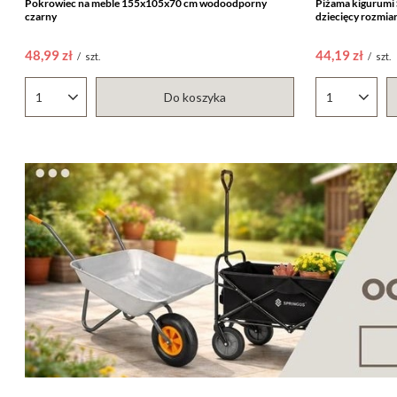
Pokrowiec na meble 155x105x70 cm wodoodporny
Piżama kigurumi
czarny
dziecięcy rozmia
48,99 zł
44,19 zł
/
szt.
/
szt.
Do koszyka
Ilość produktów
Ilość produ