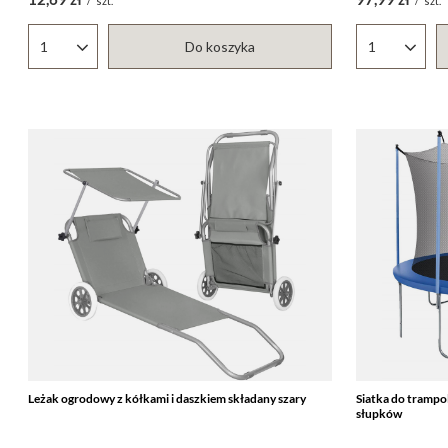
/
szt.
/
szt.
Do koszyka
Ilość produktów
Ilość produ
Leżak ogrodowy z kółkami i daszkiem składany szary
Siatka do trampo
słupków