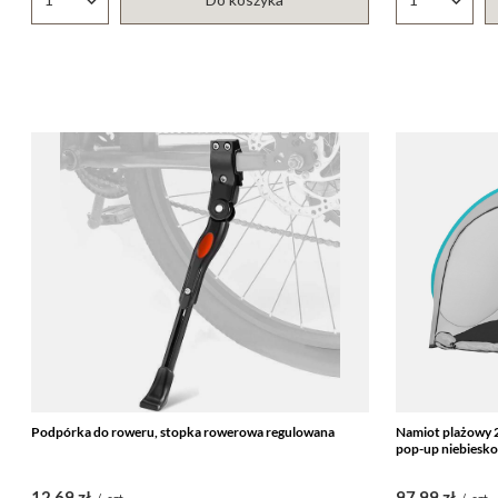
Ilość produktów
Ilość produ
Podpórka do roweru, stopka rowerowa regulowana
Namiot plażowy 
pop-up niebiesko
12,69 zł
97,99 zł