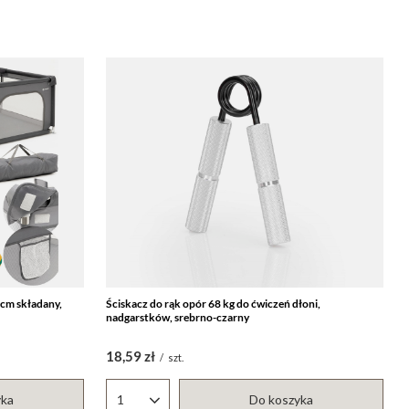
 cm składany,
Ściskacz do rąk opór 68 kg do ćwiczeń dłoni,
nadgarstków, srebrno-czarny
18,59 zł
/
szt.
yka
Do koszyka
Ilość produktów