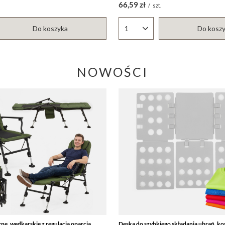
66,59 zł
/
szt.
Do koszyka
Do kosz
któw
Ilość produktów
NOWOŚCI
ne, wędkarskie z regulacją oparcia,
Deska do szybkiego składania ubrań, ko