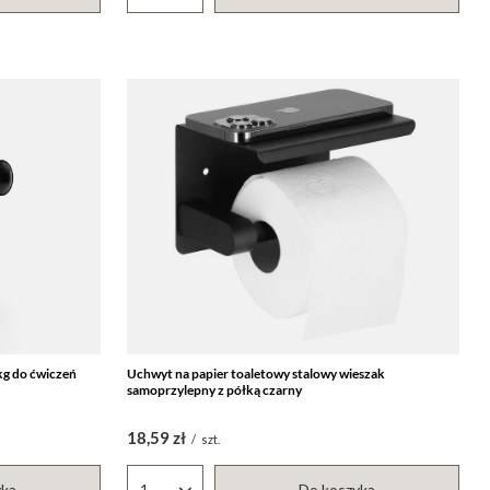
 kg do ćwiczeń
Uchwyt na papier toaletowy stalowy wieszak
samoprzylepny z półką czarny
18,59 zł
/
szt.
yka
Do koszyka