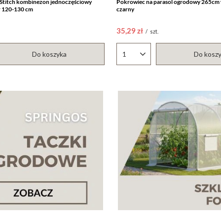
 Stitch kombinezon jednoczęściowy
Pokrowiec na parasol ogrodowy 265c
r 120-130 cm
czarny
35,29 zł
/
szt.
Do koszyka
Do kosz
któw
Ilość produktów