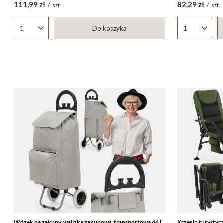
111,99 zł
82,29 zł
/
szt.
/
szt.
Do koszyka
Ilość produktów
Ilość produ
Wózek na zakupy, walizka zakupowa, transportowa 46 l
Krzesło turystycz