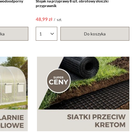
m wodoodporny
Stojak na przyprawy 8 szt. obrotowy słoiczki
przyprawnik
48,99 zł
/
szt.
yka
Do koszyka
Ilość produktów