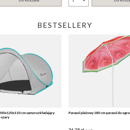
któw
Ilość produktów
BESTSELLERY
200x120x110 cm samorozkładający
Parasol plażowy 180 cm parasol do ogr
-szary
36,29 zł