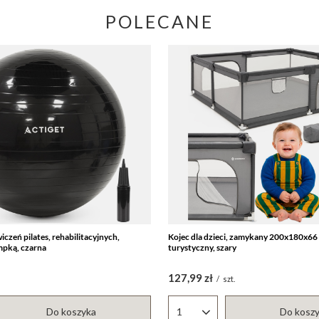
POLECANE
iczeń pilates, rehabilitacyjnych,
Kojec dla dzieci, zamykany 200x180x66
mpką, czarna
turystyczny, szary
127,99 zł
/
szt.
Do koszyka
Do kosz
któw
Ilość produktów