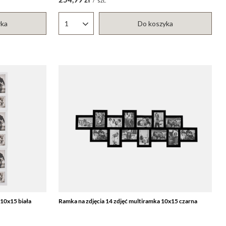
/
szt.
yka
Do koszyka
Ilość produktów
 10x15 biała
Ramka na zdjęcia 14 zdjęć multiramka 10x15 czarna