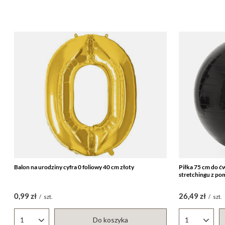
Balon na urodziny cyfra 0 foliowy 40 cm złoty
Piłka 75 cm do ćw
stretchingu z po
0,99 zł
26,49 zł
/
szt.
/
szt.
Do koszyka
Ilość produktów
Ilość produ