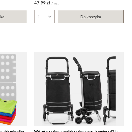
47,99 zł
/
szt.
yka
Do koszyka
Ilość produktów
szulek w kostkę,
Wózek na zakupy, walizka zakupowa dla seniora 42 l z