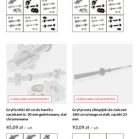
CHWILOWO NIEDOSTĘPNY
CHWILOWO NIEDOSTĘPNY
Gryf krótki 40 cm do hantli z
Gryf prosty olimpijski do ćwiczeń
zaciskami śr. 30 mm gwintowany, stal
180 cm sztanga ze stali, zaciski 25
chromowana
mm
45,09 zł
93,09 zł
/
szt.
/
szt.