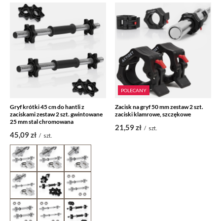
POLECANY
Gryf krótki 45 cm do hantli z
Zacisk na gryf 50 mm zestaw 2 szt.
zaciskami zestaw 2 szt. gwintowane
zaciski klamrowe, szczękowe
25 mm stal chromowana
21,59 zł
/
szt.
45,09 zł
/
szt.