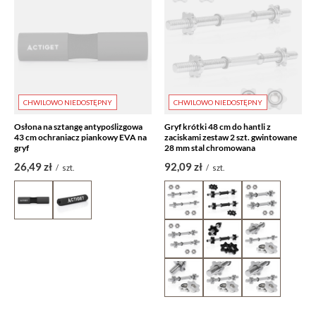
CHWILOWO NIEDOSTĘPNY
CHWILOWO NIEDOSTĘPNY
Osłona na sztangę antypoślizgowa
Gryf krótki 48 cm do hantli z
43 cm ochraniacz piankowy EVA na
zaciskami zestaw 2 szt. gwintowane
gryf
28 mm stal chromowana
26,49 zł
92,09 zł
/
szt.
/
szt.