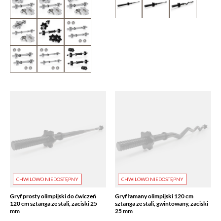
CHWILOWO NIEDOSTĘPNY
CHWILOWO NIEDOSTĘPNY
Gryf prosty olimpijski do ćwiczeń
Gryf łamany olimpijski 120 cm
120 cm sztanga ze stali, zaciski 25
sztanga ze stali, gwintowany, zaciski
mm
25 mm