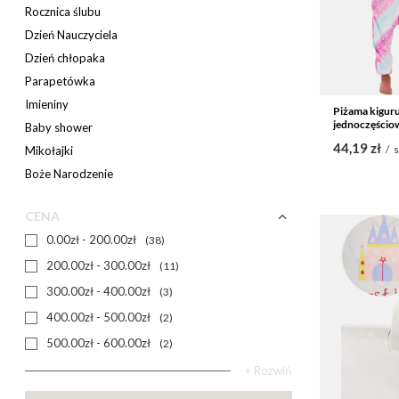
Rocznica ślubu
Dzień Nauczyciela
Dzień chłopaka
Parapetówka
Imieniny
Piżama kigur
jednoczęściow
Baby shower
44,19 zł
Mikołajki
/
s
Boże Narodzenie
CENA
0.00zł - 200.00zł
38
200.00zł - 300.00zł
11
300.00zł - 400.00zł
3
400.00zł - 500.00zł
2
500.00zł - 600.00zł
2
+ Rozwiń