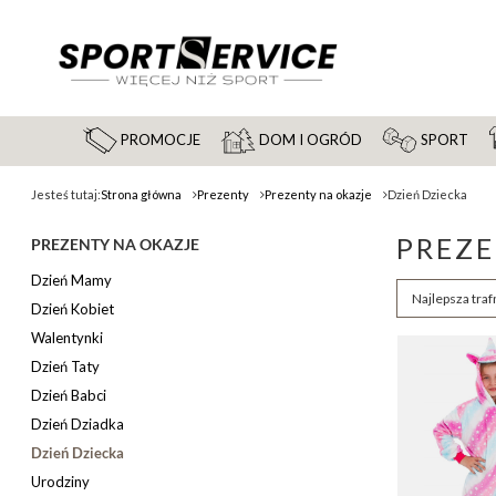
PROMOCJE
DOM I OGRÓD
SPORT
Jesteś tutaj:
Strona główna
Prezenty
Prezenty na okazje
Dzień Dziecka
PREZE
PREZENTY NA OKAZJE
Dzień Mamy
Zmień sortow
Najlepsza traf
Dzień Kobiet
Walentynki
Dzień Taty
Dzień Babci
Dzień Dziadka
Dzień Dziecka
Urodziny