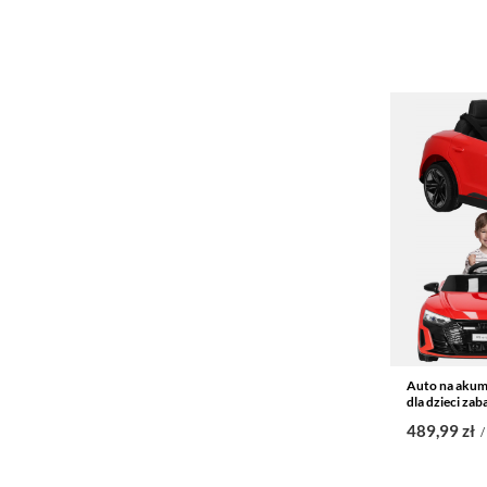
Auto na akum
dla dzieci zab
489,99 zł
/