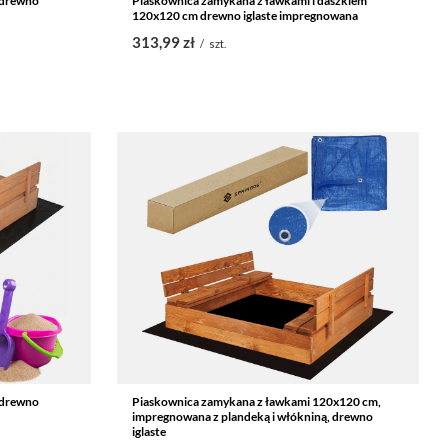
 drewno
Piaskownica zamykana z ławkami i daszkiem
120x120 cm drewno iglaste impregnowana
313,99 zł
/
szt.
 drewno
Piaskownica zamykana z ławkami 120x120 cm,
impregnowana z plandeką i włókniną, drewno
iglaste