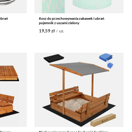
ubrań
Kosz do przechowywania zabawek i ubrań
pojemnik z uszami zielony
19,59 zł
/
szt.