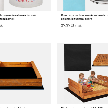
chowywania zabawek i ubrań
Kosz do przechowywania zabawek i 
szami zamek
pojemnik z uszami zebra
29,39 zł
zt.
/
szt.