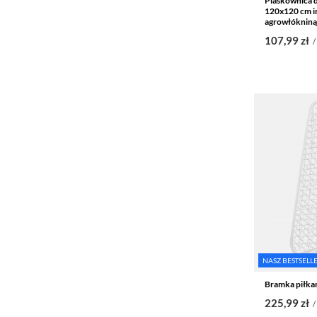
Piaskownica d
120x120 cm i
agrowłókniną
107,99 zł
/
NASZ BESTSELL
Bramka piłka
225,99 zł
/