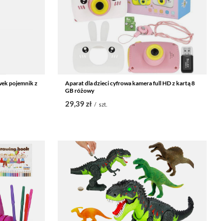
ek pojemnik z
Aparat dla dzieci cyfrowa kamera full HD z kartą 8
GB różowy
29,39 zł
/
szt.