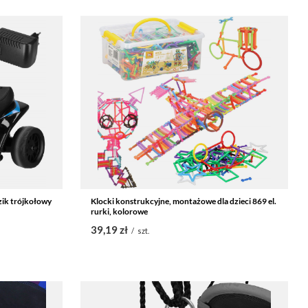
zik trójkołowy
Klocki konstrukcyjne, montażowe dla dzieci 869 el.
rurki, kolorowe
39,19 zł
/
szt.