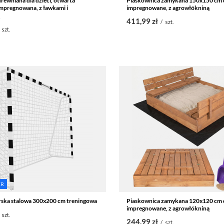
rewniana dla dzieci, otwarta
Piaskownica zamykana 150x150 cm
mpregnowana, z ławkami i
impregnowane, z agrowłókniną
411,99 zł
/
szt.
szt.
ER
rska stalowa 300x200 cm treningowa
Piaskownica zamykana 120x120 cm
impregnowane, z agrowłókniną
szt.
244,99 zł
/
szt.