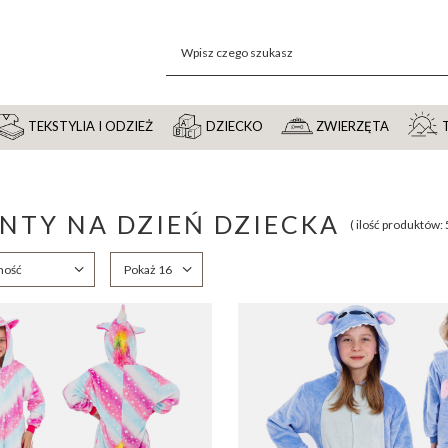
TEKSTYLIA I ODZIEŻ
DZIECKO
ZWIERZĘTA
NTY NA DZIEŃ DZIECKA
( ilość produktów:
anie
ność
Zmień ilość wyświetlanych produktów
Pokaż 16