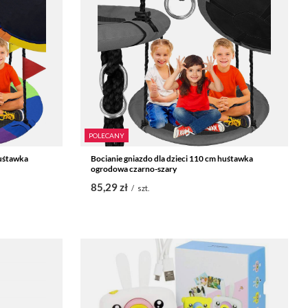
POLECANY
huśtawka
Bocianie gniazdo dla dzieci 110 cm huśtawka
ogrodowa czarno-szary
85,29 zł
/
szt.