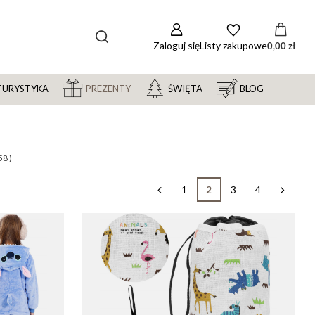
Zaloguj się
Listy zakupowe
0,00 zł
TURYSTYKA
PREZENTY
ŚWIĘTA
BLOG
58
)
1
2
3
4