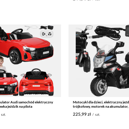
ulator Audi samochód elektryczny
Motocykl dla dzieci, elektryczny jeź
awka jeździk na pilota
trójkołowy, motorek na akumulator,
225,99 zł
szt.
/
szt.