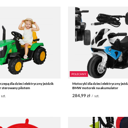
POLECANY
czepą dla dzieci elektryczny jeździk
Motocykl dla dzieci elektryczny jeźd
r sterowany pilotem
BMW motorek na akumulator
284,99 zł
szt.
/
szt.