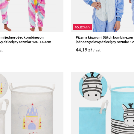
POLECANY
umi jednorożec kombinezon
Piżama kigurumi Stitch kombinezon
y dziecięcy rozmiar 130-140 cm
jednoczęściowy dziecięcy rozmiar 1
44,19 zł
zt.
/
szt.