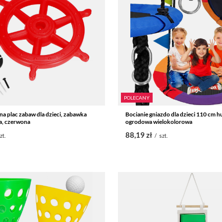
POLECANY
na plac zabaw dla dzieci, zabawka
Bocianie gniazdo dla dzieci 110 cm 
a, czerwona
ogrodowa wielokolorowa
88,19 zł
zt.
/
szt.