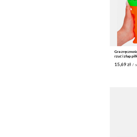
Gra zręczności
rzuć i złap pi
15,69 zł
/
s