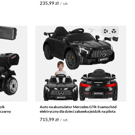
235,99 zł
/
szt.
dzik
Auto na akumulator Mercedes GTR-S samochód
 czarny
elektryczny dla dzieci zabawka jeździk na pilota
715,99 zł
/
szt.