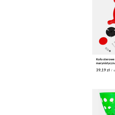
Koło sterowe 
marynistyczn
39,19 zł
/
s