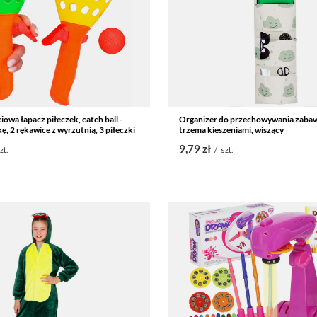
owa łapacz piłeczek, catch ball -
Organizer do przechowywania zabaw
łkę, 2 rękawice z wyrzutnią, 3 piłeczki
trzema kieszeniami, wiszący
9,79 zł
zt.
/
szt.