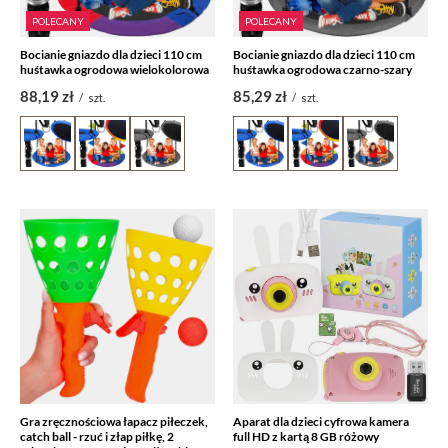
POLECANY
POLECANY
Bocianie gniazdo dla dzieci 110 cm
Bocianie gniazdo dla dzieci 110 cm
huśtawka ogrodowa wielokolorowa
huśtawka ogrodowa czarno-szary
88,19 zł
85,29 zł
/
szt.
/
szt.
Gra zręcznościowa łapacz piłeczek,
Aparat dla dzieci cyfrowa kamera
catch ball - rzuć i złap piłkę, 2
full HD z kartą 8 GB różowy