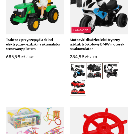
POLECANY
Traktor z przyczepą dla dzieci
Motocykl dla dzieci elektryczny
elektryczny jeździk na akumulator
jeździk trójkołowy BMW motorek
sterowany pilotem
na akumulator
685,99 zł
284,99 zł
/
szt.
/
szt.