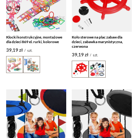
Klocki konstrukcyjne, montażowe
Koło sterowe na plac zabaw dla
dla dzieci 869 el. rurki, kolorowe
dzieci, zabawka marynistyczna,
czerwona
39,19 zł
/
szt.
39,19 zł
/
szt.