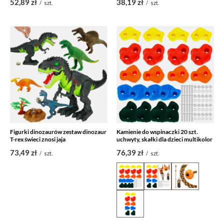
52,89 zł
38,19 zł
/
szt.
/
szt.
Figurki dinozaurów zestaw dinozaur
Kamienie do wspinaczki 20 szt.
T-rex świeci znosi jaja
uchwyty, skałki dla dzieci multikolor
73,49 zł
76,39 zł
/
szt.
/
szt.