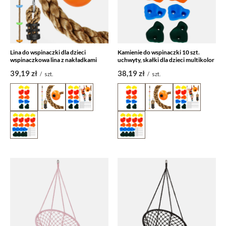
Lina do wspinaczki dla dzieci
Kamienie do wspinaczki 10 szt.
wspinaczkowa lina z nakładkami
uchwyty, skałki dla dzieci multikolor
39,19 zł
38,19 zł
/
szt.
/
szt.