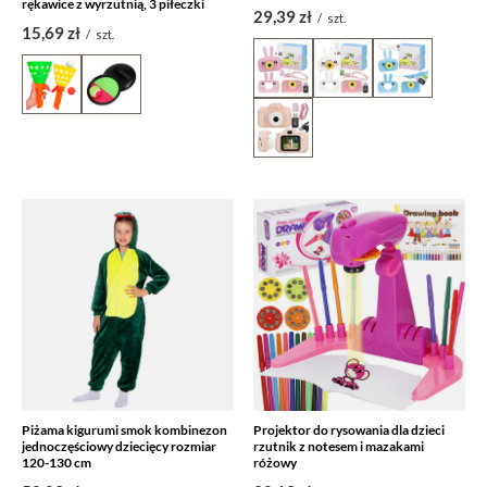
rękawice z wyrzutnią, 3 piłeczki
29,39 zł
/
szt.
15,69 zł
/
szt.
Piżama kigurumi smok kombinezon
Projektor do rysowania dla dzieci
jednoczęściowy dziecięcy rozmiar
rzutnik z notesem i mazakami
120-130 cm
różowy