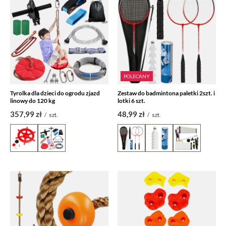
POLECANY
Tyrolka dla dzieci do ogrodu zjazd
Zestaw do badmintona paletki 2szt. i
linowy do 120 kg
lotki 6 szt.
357,99 zł
48,99 zł
/
szt.
/
szt.