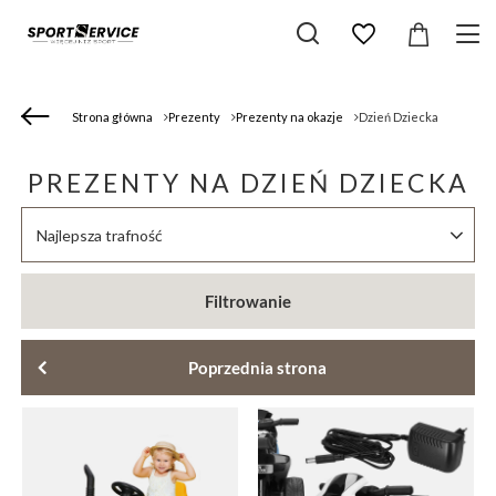
Strona główna
Prezenty
Prezenty na okazje
Dzień Dziecka
PREZENTY NA DZIEŃ DZIECKA
Zmień sortowanie
Najlepsza trafność
Filtrowanie
Poprzednia strona