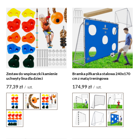
Zestaw do wspinaczki kamienie
Bramka piłkarska stalowa 240x170
uchwyty lina dla dzieci
cm z matą treningowa
77,39 zł
174,99 zł
/
szt.
/
szt.