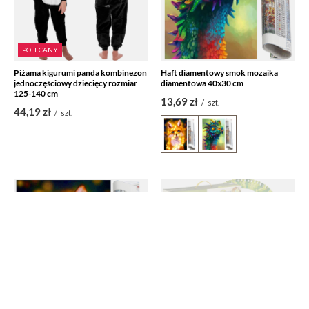
POLECANY
Piżama kigurumi panda kombinezon
Haft diamentowy smok mozaika
jednoczęściowy dziecięcy rozmiar
diamentowa 40x30 cm
125-140 cm
13,69 zł
/
szt.
44,19 zł
/
szt.
CHWILOWO NIEDOSTĘPNY