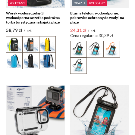
POLECANY
OKAZJA
POLECANY
Worek wodoszczelny 5l
Etui na telefon, wodoodporne,
wodoodporna saszetka podróżna,
pokrowiec ochronny do wody i na
torba turystyczna na kajaki, plażę
plażę
58,79 zł
24,31 zł
/
szt.
/
szt.
Cena regularna:
30,39 zł