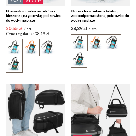
OKAZJA
POLECANY
Etui wodoszczelne na telefon z
Etui wodoszczelne na telefon,
kieszonką na gotówkę, pokrowiec
wodoodporna osłona, pokrowiec do
do wody i na plażę
wody i na plażę
30,55 zł
28,39 zł
/
szt.
/
szt.
Cena regularna:
38,19 zł