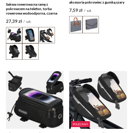
akcesoria pokrowiec z gumką szary
Sakwa rowerowa na ramę z
pokrowcem na telefon, torba
7,59 zł
/
szt.
rowerowa wodoodporna, czarna
27,39 zł
/
szt.
POLECANY