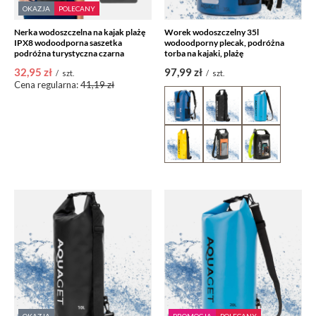
OKAZJA
POLECANY
Nerka wodoszczelna na kajak plażę
Worek wodoszczelny 35l
IPX8 wodoodporna saszetka
wodoodporny plecak, podróżna
podróżna turystyczna czarna
torba na kajaki, plażę
32,95 zł
97,99 zł
/
szt.
/
szt.
Cena regularna:
41,19 zł