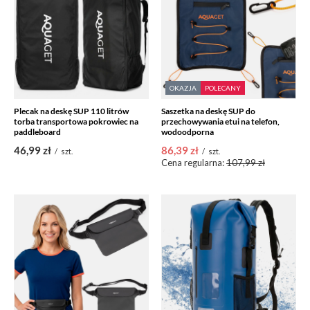
OKAZJA
POLECANY
Plecak na deskę SUP 110 litrów
Saszetka na deskę SUP do
torba transportowa pokrowiec na
przechowywania etui na telefon,
paddleboard
wodoodporna
46,99 zł
86,39 zł
/
szt.
/
szt.
Cena regularna:
107,99 zł