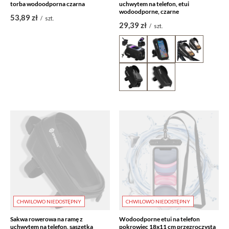
torba wodoodporna czarna
uchwytem na telefon, etui
wodoodporne, czarne
53,89 zł
/
szt.
29,39 zł
/
szt.
CHWILOWO NIEDOSTĘPNY
CHWILOWO NIEDOSTĘPNY
Sakwa rowerowa na ramę z
Wodoodporne etui na telefon
uchwytem na telefon, saszetka
pokrowiec 18x11 cm przezroczysta