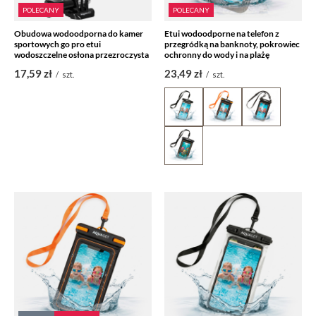
POLECANY
POLECANY
Obudowa wodoodporna do kamer
Etui wodoodporne na telefon z
sportowych go pro etui
przegródką na banknoty, pokrowiec
wodoszczelne osłona przezroczysta
ochronny do wody i na plażę
17,59 zł
23,49 zł
/
szt.
/
szt.