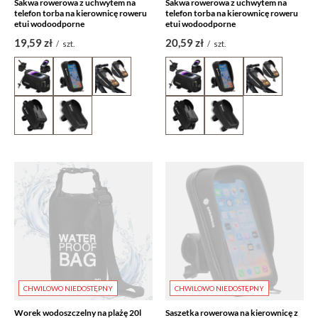
Sakwa rowerowa z uchwytem na
Sakwa rowerowa z uchwytem na
telefon torba na kierownicę roweru
telefon torba na kierownicę roweru
etui wodoodporne
etui wodoodporne
19,59 zł
20,59 zł
/
szt.
/
szt.
CHWILOWO NIEDOSTĘPNY
CHWILOWO NIEDOSTĘPNY
Worek wodoszczelny na plażę 20l
Saszetka rowerowa na kierownicę z