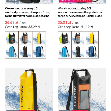
OKAZJA
PROMOCJA
POLECANY
Worek wodoszczelny 10l
Worek wodoszczelny 20l
wodoodporna saszetka podróżna,
wodoodporna saszetka podróżna,
torba turystyczna na plażę czarna
torba turystyczna na kajaki, plażę
26,63 zł
35,01 zł
/
szt.
/
szt.
Cena regularna:
33,29 zł
Cena regularna:
41,19 zł