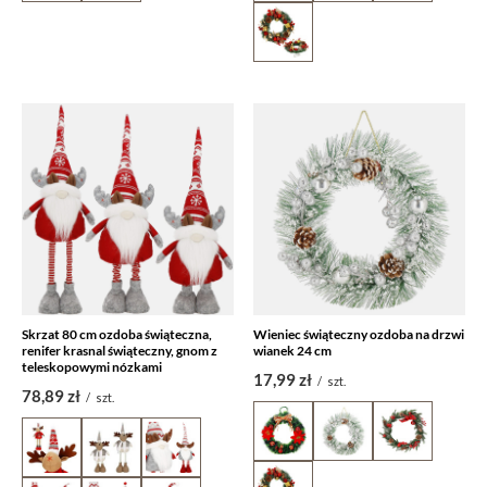
Skrzat 80 cm ozdoba świąteczna,
Wieniec świąteczny ozdoba na drzwi
renifer krasnal świąteczny, gnom z
wianek 24 cm
teleskopowymi nózkami
17,99 zł
/
szt.
78,89 zł
/
szt.