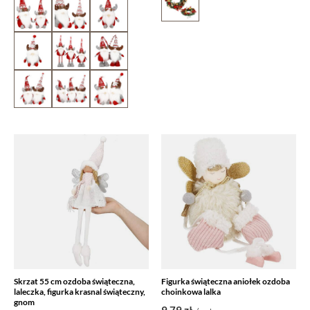
Skrzat 55 cm ozdoba świąteczna,
Figurka świąteczna aniołek ozdoba
laleczka, figurka krasnal świąteczny,
choinkowa lalka
gnom
9,79 zł