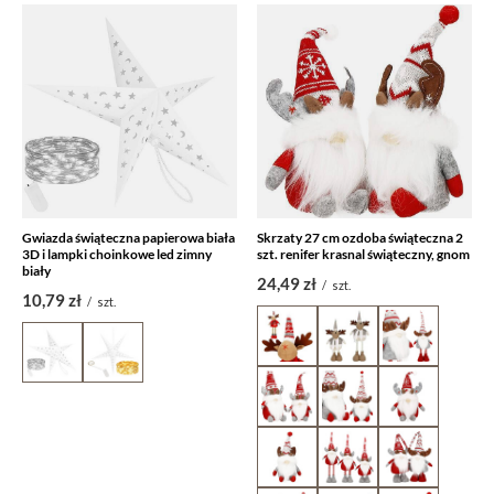
Gwiazda świąteczna papierowa biała
Skrzaty 27 cm ozdoba świąteczna 2
3D i lampki choinkowe led zimny
szt. renifer krasnal świąteczny, gnom
biały
24,49 zł
/
szt.
10,79 zł
/
szt.