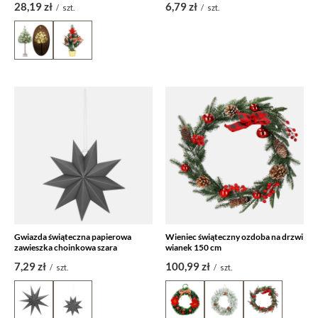
28,19 zł
6,79 zł
/
szt.
/
szt.
Gwiazda świąteczna papierowa
Wieniec świąteczny ozdoba na drzwi
zawieszka choinkowa szara
wianek 150 cm
7,29 zł
100,99 zł
/
szt.
/
szt.