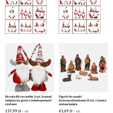
Skrzaty 80 cm renifer 2 szt. krasnal
Figurki do szopki
świąteczny, gnom z teleskopowymi
bożonarodzeniowej 10 szt. z żywicy
nózkami
zestaw święta
137,99 zł
61,69 zł
/
szt.
/
szt.