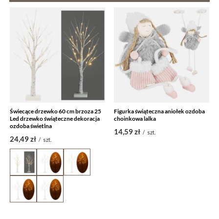
Świecące drzewko 60 cm brzoza 25
Figurka świąteczna aniołek ozdoba
Led drzewko świąteczne dekoracja
choinkowa lalka
ozdoba świetlna
14,59 zł
/
szt.
24,49 zł
/
szt.