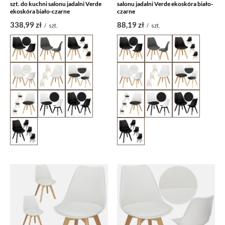
szt. do kuchni salonu jadalni Verde
salonu jadalni Verde ekoskóra biało-
ekoskóra biało-czarne
czarne
338,99 zł
88,19 zł
/
szt.
/
szt.