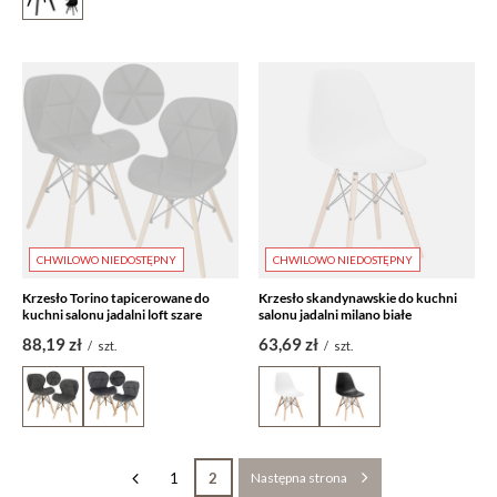
CHWILOWO NIEDOSTĘPNY
CHWILOWO NIEDOSTĘPNY
Krzesło Torino tapicerowane do
Krzesło skandynawskie do kuchni
kuchni salonu jadalni loft szare
salonu jadalni milano białe
88,19 zł
63,69 zł
/
szt.
/
szt.
1
2
Następna strona