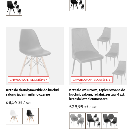
CHWILOWO NIEDOSTĘPNY
CHWILOWO NIEDOSTĘPNY
Krzesło skandynawskie do kuchni
Krzesło welurowe, tapicerowane do
salonu jadalni milano czarne
kuchni, salonu, jadalni, zestaw 4 szt.
krzesła loft ciemnoszare
68,59 zł
/
szt.
529,99 zł
/
szt.