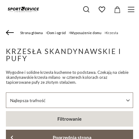
Strona główna
Dom i ogród
Wyposażenie domu
Krzesła
KRZESŁA SKANDYNAWSKIE I
PUFY
Wygodne i solidne krzesła kuchenne to podstawa. Czekają na ciebie
skandynawskie krzesła milano w czterech kolorach oraz
tapicerowane pufy ze złotym stelażem.
Zmień sortowanie
Najlepsza trafność
Filtrowanie
Poprzednia strona