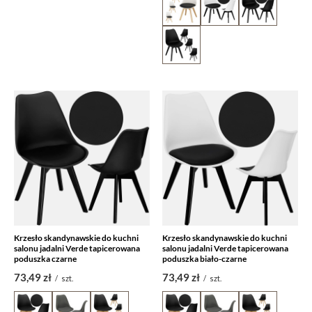
Krzesło skandynawskie do kuchni
Krzesło skandynawskie do kuchni
salonu jadalni Verde tapicerowana
salonu jadalni Verde tapicerowana
poduszka czarne
poduszka biało-czarne
73,49 zł
73,49 zł
/
szt.
/
szt.