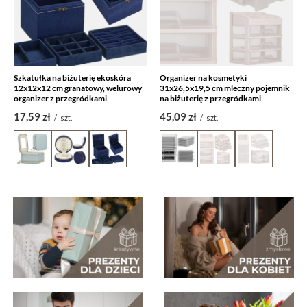
Szkatułka na biżuterię ekoskóra
Organizer na kosmetyki
12x12x12 cm granatowy, welurowy
31x26,5x19,5 cm mleczny pojemnik
organizer z przegródkami
na biżuterię z przegródkami
17,59 zł
45,09 zł
/
szt.
/
szt.