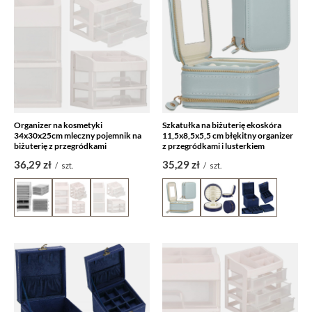
Organizer na kosmetyki
Szkatułka na biżuterię ekoskóra
34x30x25cm mleczny pojemnik na
11,5x8,5x5,5 cm błękitny organizer
biżuterię z przegródkami
z przegródkami i lusterkiem
36,29 zł
35,29 zł
/
szt.
/
szt.