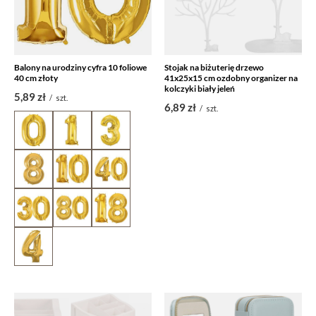
Balony na urodziny cyfra 10 foliowe
Stojak na biżuterię drzewo
40 cm złoty
41x25x15 cm ozdobny organizer na
kolczyki biały jeleń
5,89 zł
/
szt.
6,89 zł
/
szt.