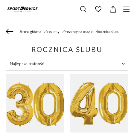
Strona główna
Prezenty
Prezenty na okazje
Rocznica ślubu
ROCZNICA ŚLUBU
Zmień sortowanie
Najlepsza trafność