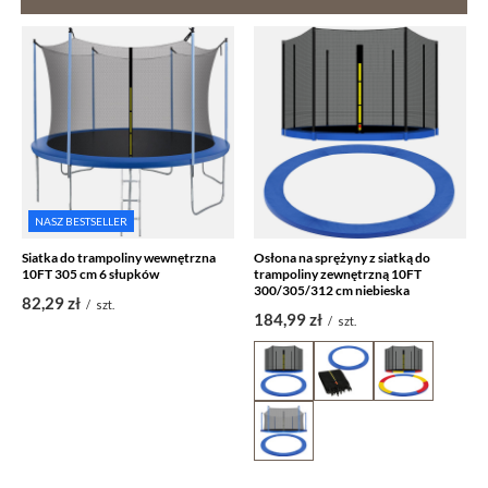
NASZ BESTSELLER
Siatka do trampoliny wewnętrzna
Osłona na sprężyny z siatką do
10FT 305 cm 6 słupków
trampoliny zewnętrzną 10FT
300/305/312 cm niebieska
82,29 zł
/
szt.
184,99 zł
/
szt.