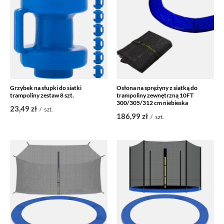
Grzybek na słupki do siatki
Osłona na sprężyny z siatką do
trampoliny zestaw 8 szt.
trampoliny zewnętrzną 10FT
300/305/312 cm niebieska
23,49 zł
/
szt.
186,99 zł
/
szt.