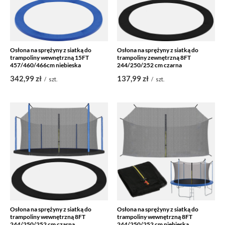
Osłona na sprężyny z siatką do
Osłona na sprężyny z siatką do
trampoliny wewnętrzną 15FT
trampoliny zewnętrzną 8FT
457/460/466cm niebieska
244/250/252 cm czarna
342,99 zł
137,99 zł
/
szt.
/
szt.
Osłona na sprężyny z siatką do
Osłona na sprężyny z siatką do
trampoliny wewnętrzną 8FT
trampoliny wewnętrzną 8FT
244/250/252 cm czarna
244/250/252 cm niebieska