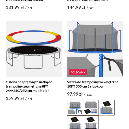
131,99 zł
144,99 zł
/
szt.
/
szt.
POLECANY
Osłona na sprężyny z siatką do
Siatka do trampoliny wewnętrzna
trampoliny zewnętrzną 8FT
10FT 305 cm 8 słupków
244/250/252 cm multikolor
97,99 zł
/
szt.
159,99 zł
/
szt.