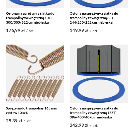
Osłona na sprężyny z siatką do
Osłona na sprężyny z siatką do
trampoliny wewnętrzną 10FT
trampoliny zewnętrzną 8FT
300/305/312 cm niebieska
244/250/252 cm niebieska
176,99 zł
149,99 zł
/
szt.
/
szt.
Sprężyna do trampoliny 165 mm
Osłona na sprężyny z siatką do
zestaw 10 szt.
trampoliny zewnętrzną 13FT
396/400/407cm niebieska
29,39 zł
/
szt.
242,99 zł
/
szt.