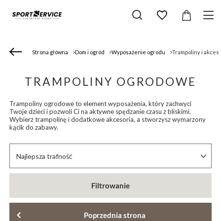
Strona główna
Dom i ogród
Wyposażenie ogrodu
Trampoliny i akces
TRAMPOLINY OGRODOWE
Trampoliny ogrodowe to element wyposażenia, który zachwyci
Twoje dzieci i pozwoli Ci na aktywne spędzanie czasu z bliskimi.
Wybierz trampolinę i dodatkowe akcesoria, a stworzysz wymarzony
kącik do zabawy.
Zmień sortowanie
Najlepsza trafność
Filtrowanie
Poprzednia strona