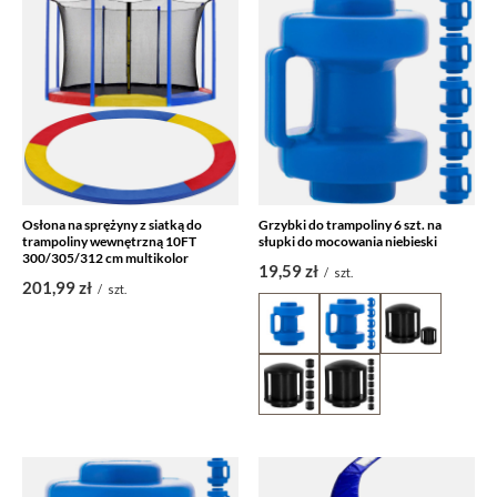
Osłona na sprężyny z siatką do
Grzybki do trampoliny 6 szt. na
trampoliny wewnętrzną 10FT
słupki do mocowania niebieski
300/305/312 cm multikolor
19,59 zł
/
szt.
201,99 zł
/
szt.