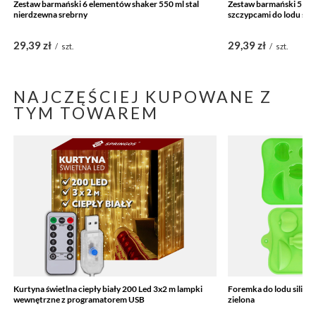
Zestaw barmański 6 elementów shaker 550 ml stal
Zestaw barmański 5 ele
nierdzewna srebrny
szczypcami do lodu sre
29,39 zł
29,39 zł
/
szt.
/
szt.
NAJCZĘŚCIEJ KUPOWANE Z
TYM TOWAREM
Kurtyna świetlna ciepły biały 200 Led 3x2 m lampki
Foremka do lodu siliko
wewnętrzne z programatorem USB
zielona