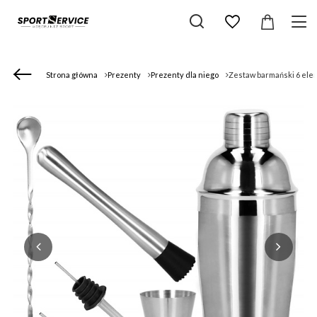
Strona główna
Prezenty
Prezenty dla niego
Zestaw barmański 6 ele