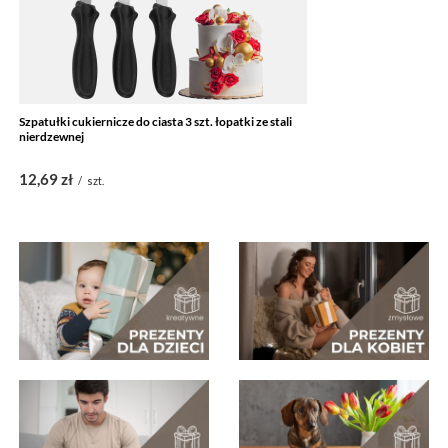
Szpatułki cukiernicze do ciasta 3 szt. łopatki ze stali
nierdzewnej
12,69 zł
/
szt.