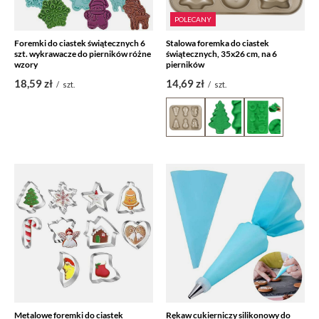
POLECANY
Foremki do ciastek świątecznych 6
Stalowa foremka do ciastek
szt. wykrawacze do pierników różne
świątecznych, 35x26 cm, na 6
wzory
pierników
18,59 zł
14,69 zł
/
szt.
/
szt.
Metalowe foremki do ciastek
Rękaw cukierniczy silikonowy do