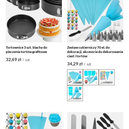
Tortownice 3 szt. blachy do
Zestaw cukierniczy 70 el. do
pieczenia tortów grafitowe
dekoracji, akcesoria do dekorowania
ciast i tortów
32,69 zł
/
szt.
34,29 zł
/
szt.