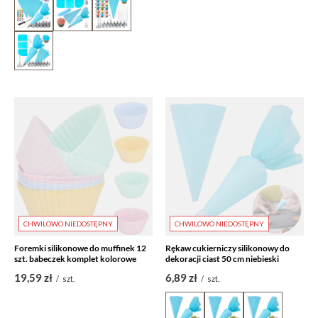
CHWILOWO NIEDOSTĘPNY
CHWILOWO NIEDOSTĘPNY
Foremki silikonowe do muffinek 12
Rękaw cukierniczy silikonowy do
szt. babeczek komplet kolorowe
dekoracji ciast 50 cm niebieski
19,59 zł
6,89 zł
/
szt.
/
szt.