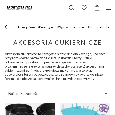
Strona główna
Dom i ogród
Wyposażenie domu
Akcesoria kuchenn
AKCESORIA CUKIERNICZE
Akcesoria cukiernicze to narzędzia niezbędne dla każdego, kto chce
przygotowywać perfekcyjne ciasta, babeczki i torty. Dzięki
odpowiednim przyborom pieczenie staje się prostsze i
przyjemniejsze, a efekty są naprawdę zachwycające. Z akcesoriami
cukierniczymi Springos przygotujesz znakomite ciasto oraz
udekorujesz torty i babeczki. Już teraz zamów rękawy cukiernicze,
foremki do pieczenia, tortownice i inne przydatne przyrządy!
Zmień sortowanie
Najlepsza trafność