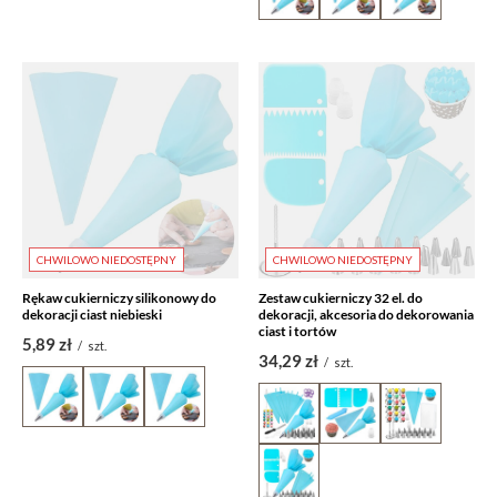
CHWILOWO NIEDOSTĘPNY
CHWILOWO NIEDOSTĘPNY
Rękaw cukierniczy silikonowy do
Zestaw cukierniczy 32 el. do
dekoracji ciast niebieski
dekoracji, akcesoria do dekorowania
ciast i tortów
5,89 zł
/
szt.
34,29 zł
/
szt.