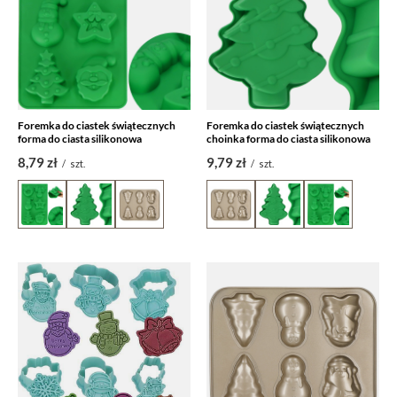
Foremka do ciastek świątecznych
Foremka do ciastek świątecznych
forma do ciasta silikonowa
choinka forma do ciasta silikonowa
8,79 zł
9,79 zł
/
szt.
/
szt.