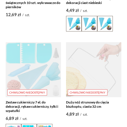
świątecznych 10 szt. wykrawacze do
dekoracji ciast niebieski
pierników
4,49 zł
/
szt.
12,69 zł
/
szt.
CHWILOWO NIEDOSTĘPNY
CHWILOWO NIEDOSTĘPNY
Zestaw cukierniczy 7 el. do
Duży nóż strunowy do cięcia
dekoracji, rękaw cukierniczy, tylki i
biszkoptu, ciasta 32 cm
szpatułki
4,89 zł
/
szt.
6,89 zł
/
szt.