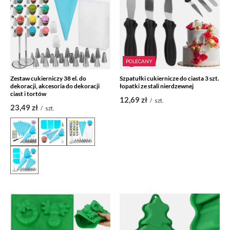
POLECANY
Zestaw cukierniczy 38 el. do
Szpatułki cukiernicze do ciasta 3 szt.
dekoracji, akcesoria do dekoracji
łopatki ze stali nierdzewnej
ciast i tortów
12,69 zł
/
szt.
23,49 zł
/
szt.