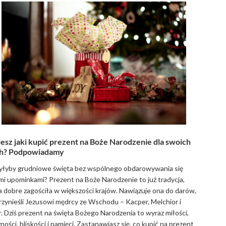
esz jaki kupić prezent na Boże Narodzenie dla swoich
ich? Podpowiadamy
yłyby grudniowe święta bez wspólnego obdarowywania się
i upominkami? Prezent na Boże Narodzenie to już tradycja,
a dobre zagościła w większości krajów. Nawiązuje ona do darów,
rzynieśli Jezusowi mędrcy ze Wschodu – Kacper, Melchior i
r. Dziś prezent na święta Bożego Narodzenia to wyraz miłości,
ności, bliskości i pamięci. Zastanawiasz się, co kupić na prezent