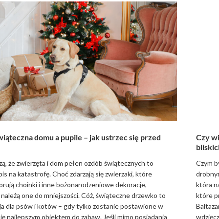
iąteczna domu a pupile – jak ustrzec się przed
Czy wi
blisk
ą, że zwierzęta i dom pełen ozdób świątecznych to
Czym b
is na katastrofę. Choć zdarzają się zwierzaki, które
drobnym
orują choinki i inne bożonarodzeniowe dekoracje,
która n
należą one do mniejszości. Cóż, świąteczne drzewko to
które p
cja dla psów i kotów – gdy tylko zostanie postawione w
Baltaza
 się najlepszym obiektem do zabaw. Jeśli mimo posiadania
wdzięcz