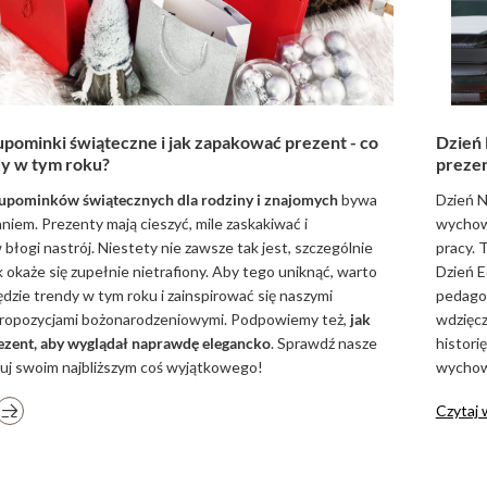
pominki świąteczne i jak zapakować prezent - co
Dzień 
dy w tym roku?
preze
upominków świątecznych dla rodziny i znajomych
bywa
Dzień N
niem. Prezenty mają cieszyć, mile zaskakiwać i
wychowa
łogi nastrój. Niestety nie zawsze tak jest, szczególnie
pracy. 
k okaże się zupełnie nietrafiony. Aby tego uniknąć, warto
Dzień E
ędzie trendy w tym roku i zainspirować się naszymi
pedagog
propozycjami bożonarodzeniowymi. Podpowiemy też,
jak
wdzięcz
zent, aby wyglądał naprawdę elegancko
. Sprawdź nasze
histori
ruj swoim najbliższym coś wyjątkowego!
wychowa
Czytaj 