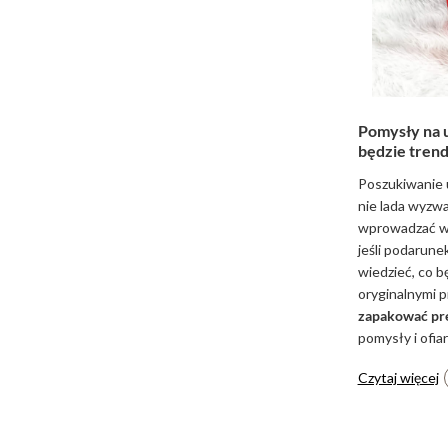
Pomysły na u
będzie tren
Poszukiwanie
nie lada wyzwa
wprowadzać w b
jeśli podarune
wiedzieć, co b
oryginalnymi 
zapakować pre
pomysły i ofia
Czytaj więcej