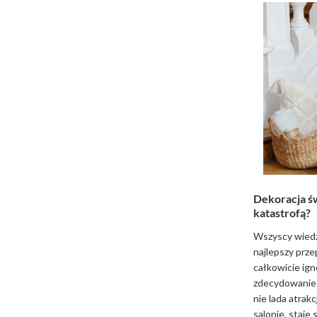
Dekoracja św
katastrofą?
Wszyscy wiedz
najlepszy przep
całkowicie ign
zdecydowanie 
nie lada atrak
salonie, staje