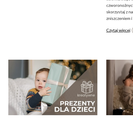
czworonożnych 
skorzystaj z 
zniszczeniem 
Czytaj więcej