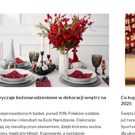
zwyczaje bożonarodzeniowe w dekoracji wnętrz na
Co kup
2025
przeprowadzonych badań, ponad 90% Polaków ozdabia
Święta 
h domów i mieszkań na Boże Narodzenie. Dekoracje
już ter
ają się nieodłącznym elementem, dzięki któremu można
Sportse
owy, magiczny klimat. Kupowanie, a następnie
dla uko