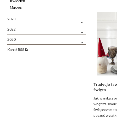
Kwiecień
Marzec
2023
2022
2020
Kanał RSS
Tradycje i 
święta
Jak wynika z 
wnętrza swoic
świąteczne st
poczuć wyjątk