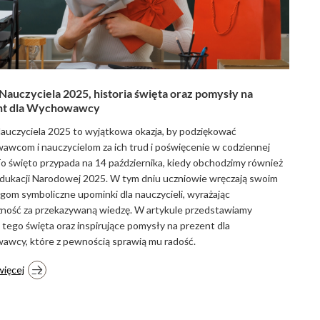
Nauczyciela 2025, historia święta oraz pomysły na
nt dla Wychowawcy
auczyciela 2025 to wyjątkowa okazja, by podziękować
wcom i nauczycielom za ich trud i poświęcenie w codziennej
To święto przypada na 14 października, kiedy obchodzimy również
dukacji Narodowej 2025. W tym dniu uczniowie wręczają swoim
om symboliczne upominki dla nauczycieli, wyrażając
ność za przekazywaną wiedzę. W artykule przedstawiamy
ę tego święta oraz inspirujące pomysły na prezent dla
wcy, które z pewnością sprawią mu radość.
więcej