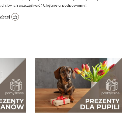
skich, by ich uszczęśliwić? Chętnie ci podpowiemy!
więcej