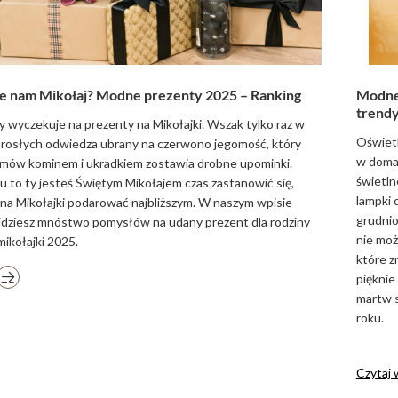
ie nam Mikołaj? Modne prezenty 2025 – Ranking
Modne 
trend
y wyczekuje na prezenty na Mikołajki. Wszak tylko raz w
Oświetl
dorosłych odwiedza ubrany na czerwono jegomość, który
w domac
mów kominem i ukradkiem zostawia drobne upominki.
świetln
ku to ty jesteś Świętym Mikołajem czas zastanowić się,
lampki 
 na Mikołajki podarować najbliższym. W naszym wpisie
grudnio
dziesz mnóstwo pomysłów na udany prezent dla rodziny
nie moż
 mikołajki 2025.
które z
pięknie
martw s
roku.
Czytaj 