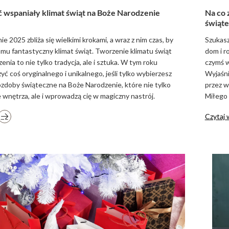
 wspaniały klimat świąt na Boże Narodzenie
Na co 
świąte
e 2025 zbliża się wielkimi krokami, a wraz z nim czas, by
Szukasz
u fantastyczny klimat świąt. Tworzenie klimatu świąt
dom i r
nia to nie tylko tradycja, ale i sztuka. W tym roku
czymś w
ć coś oryginalnego i unikalnego, jeśli tylko wybierzesz
Wyjaśni
zdoby świąteczne na Boże Narodzenie, które nie tylko
przez w
 wnętrza, ale i wprowadzą cię w magiczny nastrój.
Miłego 
Czytaj 