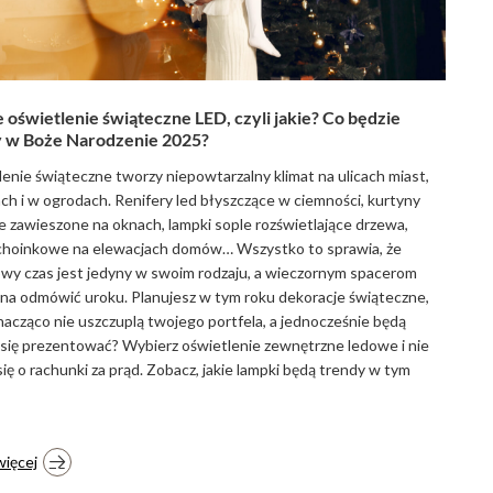
oświetlenie świąteczne LED, czyli jakie? Co będzie
y w Boże Narodzenie 2025?
enie świąteczne tworzy niepowtarzalny klimat na ulicach miast,
h i w ogrodach. Renifery led błyszczące w ciemności, kurtyny
e zawieszone na oknach, lampki sople rozświetlające drzewa,
choinkowe na elewacjach domów… Wszystko to sprawia, że
wy czas jest jedyny w swoim rodzaju, a wieczornym spacerom
na odmówić uroku. Planujesz w tym roku dekoracje świąteczne,
nacząco nie uszczuplą twojego portfela, a jednocześnie będą
 się prezentować? Wybierz oświetlenie zewnętrzne ledowe i nie
ię o rachunki za prąd. Zobacz, jakie lampki będą trendy w tym
więcej