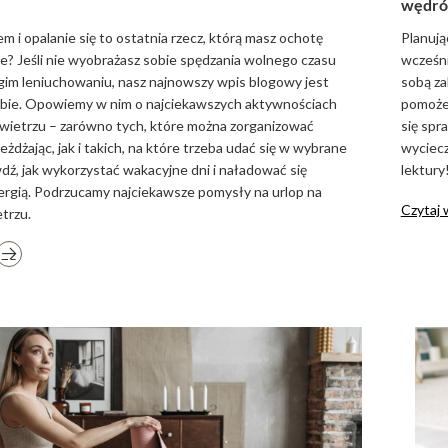
wędró
em i opalanie się to ostatnia rzecz, którą masz ochotę
Planują
e? Jeśli nie wyobrażasz sobie spędzania wolnego czasu
wcześni
gim leniuchowaniu, nasz najnowszy wpis blogowy jest
sobą za
iebie. Opowiemy w nim o najciekawszych aktywnościach
pomożem
wietrzu – zarówno tych, które można zorganizować
się spr
eżdżając, jak i takich, na które trzeba udać się w wybrane
wyciecz
dź, jak wykorzystać wakacyjne dni i naładować się
lektury
rgią. Podrzucamy najciekawsze pomysły na urlop na
Czytaj 
trzu.