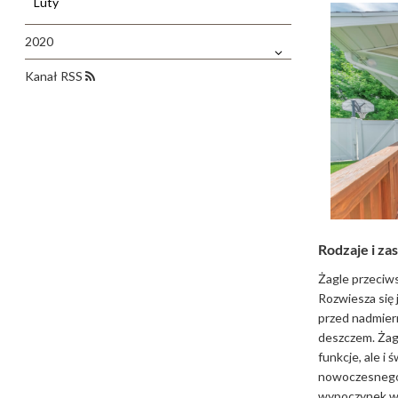
Luty
2020
Kanał RSS
Rodzaje i za
Żagle przeciws
Rozwiesza się 
przed nadmier
deszczem. Żag
funkcje, ale i 
nowoczesnego c
wypoczynek w p