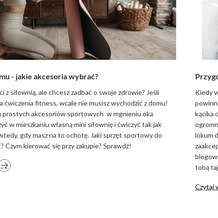
mu - jakie akcesoria wybrać?
Przygo
ci z siłownią, ale chcesz zadbać o swoje zdrowie? Jeśli
Kiedy w
 ćwiczenia fitness, wcale nie musisz wychodzić z domu!
powinno
u prostych akcesoriów sportowych w mgnieniu oka
kącika 
ć w mieszkaniu własną mini siłownię i ćwiczyć tak jak
ogromny
wtedy, gdy masz na to ochotę. Jaki sprzęt sportowy do
lokum d
ć? Czym kierować się przy zakupie? Sprawdź!
zaakcep
blogowy
tobą ta
Czytaj 