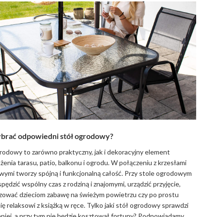
brać odpowiedni stół ogrodowy?
rodowy to zarówno praktyczny, jak i dekoracyjny element
enia tarasu, patio, balkonu i ogrodu. W połączeniu z krzesłami
ymi tworzy spójną i funkcjonalną całość. Przy stole ogrodowym
pędzić wspólny czas z rodziną i znajomymi, urządzić przyjęcie,
zować dzieciom zabawę na świeżym powietrzu czy po prostu
ię relaksowi z książką w ręce. Tylko jaki stół ogrodowy sprawdzi
lepiej, a przy tym nie będzie kosztował fortuny? Podpowiadamy,