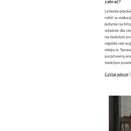
zabrać?
Leżenie placki
robić w wakacj
jedynie na bło
właśnie dla c
na świeżym po
nigdzie nie wyj
miejsce. Spraw
pozytywną ene
świeżym powie
Czytaj więcej