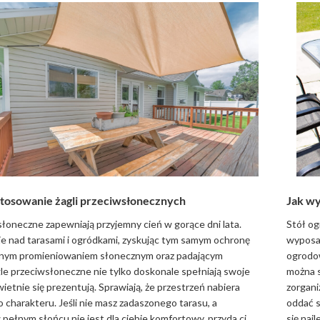
stosowanie żagli przeciwsłonecznych
Jak wy
łoneczne zapewniają przyjemny cień w gorące dni lata.
Stół og
je nad tarasami i ogródkami, zyskując tym samym ochronę
wyposaż
nym promieniowaniem słonecznym oraz padającym
ogrodow
le przeciwsłoneczne nie tylko doskonale spełniają swoje
można s
świetnie się prezentują. Sprawiają, że przestrzeń nabiera
zorgani
harakteru. Jeśli nie masz zadaszonego tarasu, a
oddać s
ełnym słońcu nie jest dla ciebie komfortowy, przyda ci
się naj