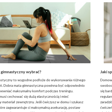
c gimnastyczny wybrać?
Jaki s
astyczny to wygodne podłoże do wykonywania różnego
Domowa 
eń. Dobra mata gimnastyczna powinna być odpowiednio
swobodę
apewniać maksymalny komfort podczas treningu.
się bar
usi cechować się dużą elastycznością i mieć
regular
 materiał zewnętrzny. Jeśli ćwiczysz w domu i szukasz
zaradzi
tóre zagwarantuje ci maksymalną asekurację, postaw
ćwiczeń