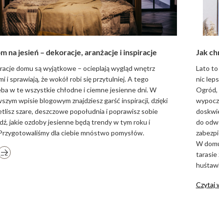
m na jesień – dekoracje, aranżacje i inspiracje
Jak ch
racje domu są wyjątkowe – ocieplają wygląd wnętrz
Lato to
 i sprawiają, że wokół robi się przytulniej. A tego
nic lep
ba w te wszystkie chłodne i ciemne jesienne dni. W
Ogród, 
zym wpisie blogowym znajdziesz garść inspiracji, dzięki
wypoczy
tlisz szare, deszczowe popołudnia i poprawisz sobie
doskwie
dź, jakie ozdoby jesienne będą trendy w tym roku i
do odwo
! Przygotowaliśmy dla ciebie mnóstwo pomysłów.
zabezpi
W domu 
tarasie
huśtawk
Czytaj 