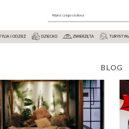
YLIA I ODZIEŻ
DZIECKO
ZWIERZĘTA
TURYSTYK
BLOG