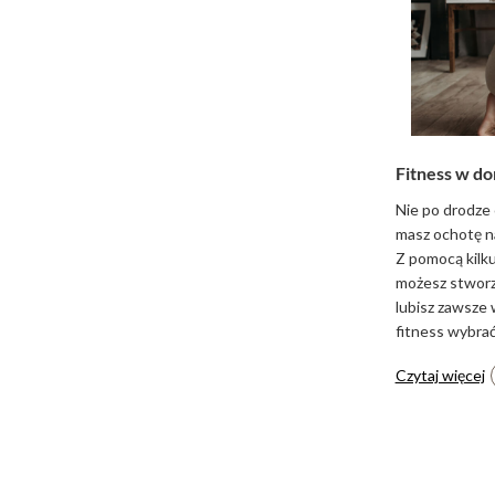
Fitness w do
Nie po drodze 
masz ochotę na
Z pomocą kilk
możesz stworzy
lubisz zawsze 
fitness wybra
Czytaj więcej