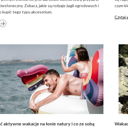
eciwsłoneczny. Zobacz, jakie są rodzaje żagli ogrodowych i
czym ki
o kupić tego typu akcesorium.
Czytaj 
ć aktywne wakacje na łonie natury i co ze sobą
Wakacy