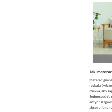
Jaki matera
Materac gimn
rodzaju ćwicz
miękka, aby z
Jednocześnie m
antypoślizgowy
akcesorium, k