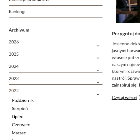
Rankingi
Archiwum
Przygotuj do
2026
Jesienne deko
jasnymi barwami
2025
właśnie potrze
naszym najnows
2024
którym rozświe
nastrój. Spraw
2023
zainspiruj się
2022
Czytaj więcej
Październik
Sierpień
Lipiec
Czerwiec
Marzec