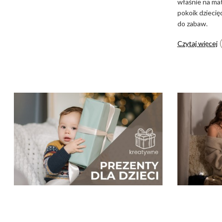
właśnie na ma
pokoik dziecię
do zabaw.
Czytaj więcej