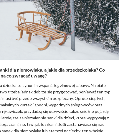
sanki dla niemowlaka, a jakie dla przedszkolaka? Co
i na co zwracać uwagę?
la dziecka to synonim wspaniałej, zimowej zabawy. Na białe
two trzeba jednak dobrze się przygotować, ponieważ ten typ
i musi być przede wszystkim bezpieczny. Oprócz ciepłych,
makalnych kurtek i spodni, wygodnych śniegowców oraz
 rękawiczek, przydadzą się oczywiście także śnieżne pojazdy.
larniejsze są niezmiennie sanki dla dzieci, które wygrywają z
lizgaczami, np. tzw. jabłuszkami. Jeśli zastanawiasz się nad
sanek dla niemowlaka lub starszej pociechy, ten właśnie