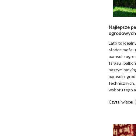
Najlepsze pa
ogrodowych
Lato to idealn
słońce może u
parasole ogr
tarasu i balk
naszym ranking
parasoli ogro
technicznych, 
wyboru tego 
Czytaj więcej