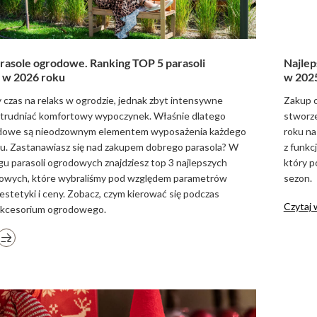
rasole ogrodowe. Ranking TOP 5 parasoli
Najlep
 w 2026 roku
w 202
y czas na relaks w ogrodzie, jednak zbyt intensywne
Zakup o
trudniać komfortowy wypoczynek. Właśnie dlatego
stworze
odowe są nieodzownym elementem wyposażenia każdego
roku na
onu. Zastanawiasz się nad zakupem dobrego parasola? W
z funkc
u parasoli ogrodowych znajdziesz top 3 najlepszych
który 
dowych, które wybraliśmy pod względem parametrów
sezon.
estetyki i ceny. Zobacz, czym kierować się podczas
Czytaj 
akcesorium ogrodowego.