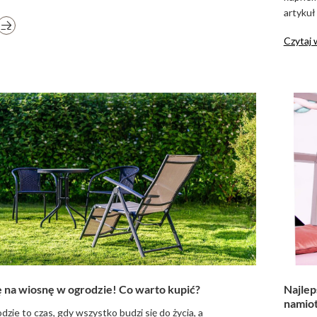
artykuł
Czytaj 
ę na wiosnę w ogrodzie! Co warto kupić?
Najlep
namiot
zie to czas, gdy wszystko budzi się do życia, a