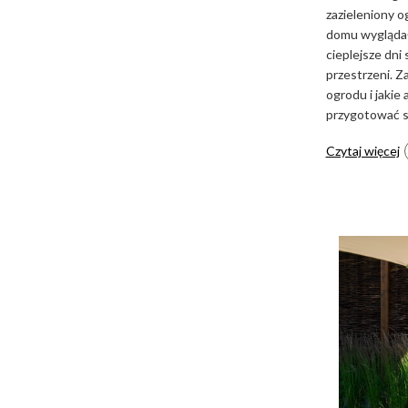
zazieleniony 
domu wyglądał
cieplejsze dn
przestrzeni. Z
ogrodu i jakie
przygotować s
Czytaj więcej