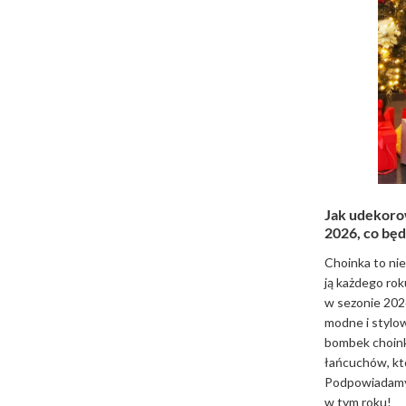
Jak udekoro
2026, co będ
Choinka to ni
ją każdego rok
w sezonie 2026
modne i stylo
bombek choink
łańcuchów, kt
Podpowiadamy, 
w tym roku!