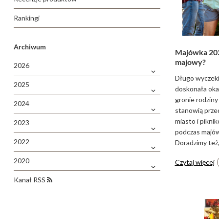
Rankingi
Archiwum
Majówka 202
majowy?
2026
Długo wyczeki
2025
doskonała okaz
gronie rodziny 
2024
stanowią prze
miasto i pikni
2023
podczas majów
2022
Doradzimy też,
2020
Czytaj więcej
Kanał RSS