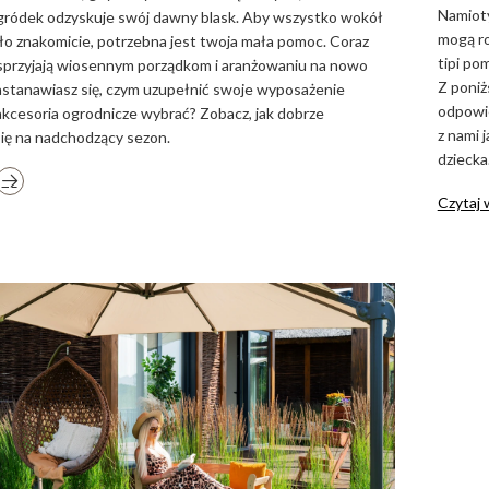
Namioty
ogródek odzyskuje swój dawny blask. Aby wszystko wokół
mogą ro
o znakomicie, potrzebna jest twoja mała pomoc. Coraz
tipi po
i sprzyjają wiosennym porządkom i aranżowaniu na nowo
Z poniż
astanawiasz się, czym uzupełnić swoje wyposażenie
odpowie
 akcesoria ogrodnicze wybrać? Zobacz, jak dobrze
z nami 
ię na nadchodzący sezon.
dziecka
Czytaj 