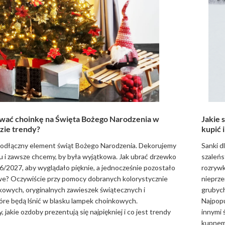
wać choinkę na Święta Bożego Narodzenia w
Jakie 
zie trendy?
kupić 
eodłączny element świąt Bożego Narodzenia. Dekorujemy
Sanki d
u i zawsze chcemy, by była wyjątkowa. Jak ubrać drzewko
szaleńs
/2027, aby wyglądało pięknie, a jednocześnie pozostało
rozrywk
we? Oczywiście przy pomocy dobranych kolorystycznie
nieprze
owych, oryginalnych zawieszek świątecznych i
grubych
óre będą lśnić w blasku lampek choinkowych.
Najpopu
jakie ozdoby prezentują się najpiękniej i co jest trendy
innymi ś
kupnem 