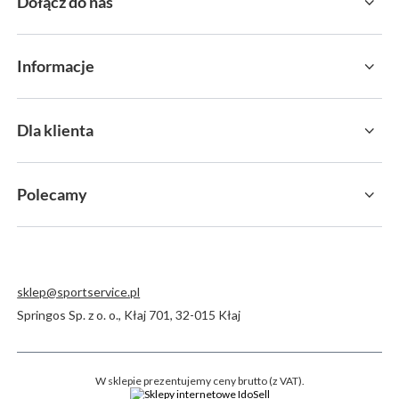
Dołącz do nas
Informacje
Dla klienta
Polecamy
sklep@sportservice.pl
Springos Sp. z o. o.
,
Kłaj 701
,
32-015
Kłaj
W sklepie prezentujemy ceny brutto (z VAT).