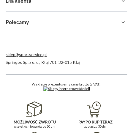
Dla klienta
Polecamy
sklep@sportservice.pl
Springos Sp. z o. o.
,
Kłaj 701
,
32-015
Kłaj
W sklepie prezentujemy ceny brutto (z VAT).
MOŻLIWOŚĆ ZWROTU
PAYPO KUP TERAZ
wszystkich towarów do 30 dni
zapłać za 30 dni