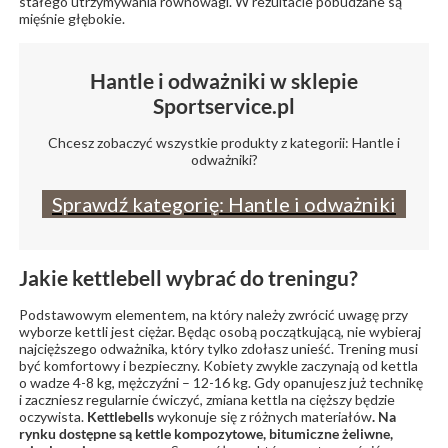
stałego utrzymywania równowagi. W rezultacie pobudzane są
mięśnie głębokie.
Hantle i odważniki w sklepie
Sportservice.pl
Chcesz zobaczyć wszystkie produkty z kategorii: Hantle i
odważniki?
Sprawdź kategorię: Hantle i odważniki
Jakie kettlebell wybrać do treningu?
Podstawowym elementem, na który należy zwrócić uwagę przy
wyborze kettli jest ciężar. Będąc osobą początkującą, nie wybieraj
najcięższego odważnika, który tylko zdołasz unieść. Trening musi
być komfortowy i bezpieczny. Kobiety zwykle zaczynają od kettla
o wadze 4-8 kg, mężczyźni – 12-16 kg. Gdy opanujesz już technikę
i zaczniesz regularnie ćwiczyć, zmiana kettla na cięższy będzie
oczywista.
Kettlebells
wykonuje się z różnych materiałów
. Na
rynku dostępne są kettle kompozytowe, bitumiczne żeliwne,