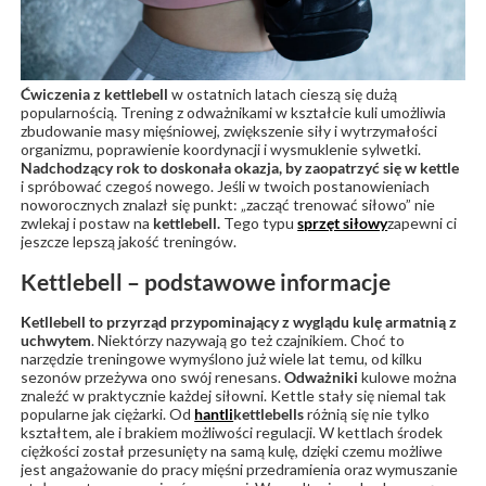
Ćwiczenia z kettlebell
w ostatnich latach cieszą się dużą
popularnością. Trening z odważnikami w kształcie kuli umożliwia
zbudowanie masy mięśniowej, zwiększenie siły i wytrzymałości
organizmu, poprawienie koordynacji i wysmuklenie sylwetki.
Nadchodzący rok to doskonała okazja, by zaopatrzyć się w kettle
i spróbować czegoś nowego. Jeśli w twoich postanowieniach
noworocznych znalazł się punkt: „zacząć trenować siłowo” nie
zwlekaj i postaw na
kettlebell.
Tego typu
sprzęt siłowy
zapewni ci
jeszcze lepszą jakość treningów.
Kettlebell – podstawowe informacje
Ketllebell to przyrząd przypominający z wyglądu kulę armatnią z
uchwytem
. Niektórzy nazywają go też czajnikiem. Choć to
narzędzie treningowe wymyślono już wiele lat temu, od kilku
sezonów przeżywa ono swój renesans.
Odważniki
kulowe można
znaleźć w praktycznie każdej siłowni. Kettle stały się niemal tak
popularne jak ciężarki. Od
hantli
kettlebells
różnią się nie tylko
kształtem, ale i brakiem możliwości regulacji. W kettlach środek
ciężkości został przesunięty na samą kulę, dzięki czemu możliwe
jest angażowanie do pracy mięśni przedramienia oraz wymuszanie