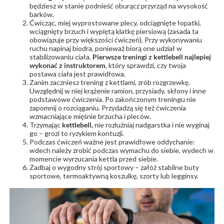
będziesz w stanie podnieść oburącz przyrząd na wysokość
barków.
Ćwicząc, miej wyprostowane plecy, odciągnięte łopatki,
wciągnięty brzuch i wypiętą klatkę piersiową (zasada ta
obowiązuje przy większości ćwiczeń). Przy wykonywaniu
ruchu napinaj biodra, ponieważ biorą one udział w
stabilizowaniu ciała.
Pierwsze treningi z kettlebell najlepiej
wykonać z instruktorem
, który sprawdzi, czy twoja
postawa ciała jest prawidłowa.
Zanim zaczniesz trening z kettlami, zrób rozgrzewkę.
Uwzględnij w niej krążenie ramion, przysiady, skłony i inne
podstawowe ćwiczenia. Po zakończonym treningu nie
zapomnij o rozciąganiu. Przydadzą się też ćwiczenia
wzmacniające mięśnie brzucha i pleców.
Trzymając
kettlebell,
nie rozluźniaj nadgarstka i nie wyginaj
go – grozi to ryzykiem kontuzji.
Podczas ćwiczeń ważne jest prawidłowe oddychanie:
wdech należy zrobić podczas wymachu do siebie, wydech w
momencie wyrzucania kettla przed siebie.
Zadbaj o wygodny strój sportowy – załóż stabilne buty
sportowe, termoaktywną koszulkę, szorty lub legginsy.