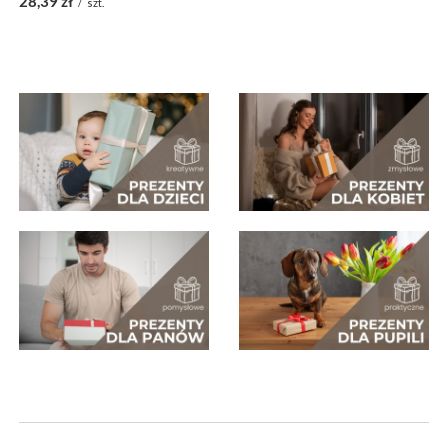
28,39 zł
/
szt.