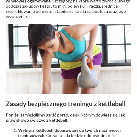
winylowe i ogumowane
. Szczegóły, na które warto zwrócić uwagę
podczas zakupów kettli , to m.in. odlew kuli i rączki, średnica i
wyprofilowanie uchwytu, stabilność kettla na podłożu oraz jego
wyważenie.
Zasady bezpiecznego treningu z kettlebell
Poniżej zamieściliśmy garść porad, dzięki którym dowiesz się,
jak
prawidłowo ćwiczyć z kettlebell
:
Wybierz kettlebell dopasowany do twoich możliwości
treningowych
. Ciężar kettla będzie odpowiedni, jeśli