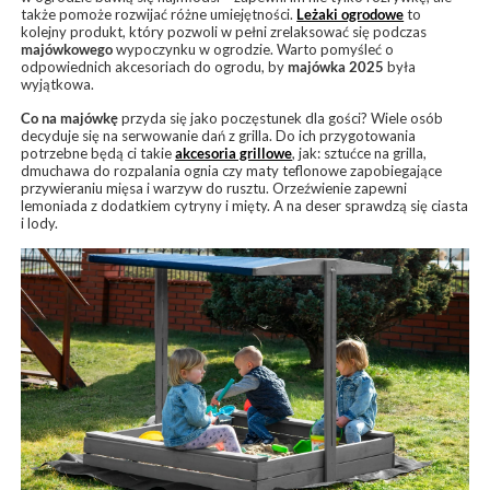
także pomoże rozwijać różne umiejętności.
Leżaki ogrodowe
to
kolejny produkt, który pozwoli w pełni zrelaksować się podczas
majówkowego
wypoczynku w ogrodzie. Warto pomyśleć o
odpowiednich akcesoriach do ogrodu, by
majówka 2025
była
wyjątkowa.
Co na majówkę
przyda się jako poczęstunek dla gości? Wiele osób
decyduje się na serwowanie dań z grilla. Do ich przygotowania
potrzebne będą ci takie
akcesoria grillowe
, jak: sztućce na grilla,
dmuchawa do rozpalania ognia czy maty teflonowe zapobiegające
przywieraniu mięsa i warzyw do rusztu. Orzeźwienie zapewni
lemoniada z dodatkiem cytryny i mięty. A na deser sprawdzą się ciasta
i lody.