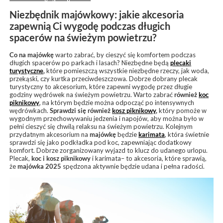
Niezbędnik majówkowy: jakie akcesoria
zapewnią Ci wygodę podczas długich
spacerów na świeżym powietrzu?
Co na majówkę
warto zabrać, by cieszyć się komfortem podczas
długich spacerów po parkach i lasach? Niezbędne będą
plecaki
turystyczne
,
które pomieszczą wszystkie niezbędne rzeczy, jak woda,
przekąski, czy kurtka przeciwdeszczowa. Dobrze dobrany plecak
turystyczny to akcesorium, które zapewni wygodę przez długie
godziny wędrówek na świeżym powietrzu. Warto zabrać
również
koc
piknikowy
, na którym będzie można odpocząć po intensywnych
wędrówkach.
Sprawdzi się również
kosz piknikowy
,
który pomoże w
wygodnym przechowywaniu jedzenia i napojów, aby można było w
pełni cieszyć się chwilą relaksu na świeżym powietrzu. Kolejnym
przydatnym akcesorium na
majówkę
będzie
karimata
, która świetnie
sprawdzi się jako podkładka pod koc, zapewniając dodatkowy
komfort. Dobrze zorganizowany wyjazd to klucz do udanego urlopu.
Plecak,
koc i kosz piknikowy
i karimata– to akcesoria, które sprawią,
że
majówka 2025
spędzona aktywnie będzie udana i pełna radości.