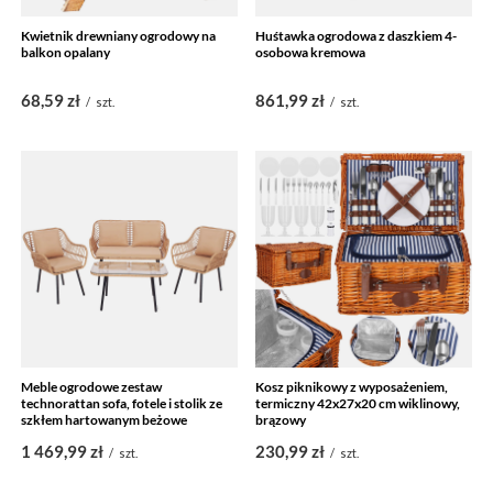
Kwietnik drewniany ogrodowy na
Huśtawka ogrodowa z daszkiem 4-
balkon opalany
osobowa kremowa
68,59 zł
861,99 zł
/
szt.
/
szt.
Meble ogrodowe zestaw
Kosz piknikowy z wyposażeniem,
technorattan sofa, fotele i stolik ze
termiczny 42x27x20 cm wiklinowy,
szkłem hartowanym beżowe
brązowy
1 469,99 zł
230,99 zł
/
szt.
/
szt.