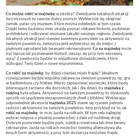
Co można robić w majówkę
w okolicy? Zwiedzanie lokalnych atrakcji
turystycznych to zawsze dobry pomysł. Wybierzcie się obejrzeć
zamek, pałac czy muzeum, które można odwiedzić w tym czasie.
Dzięki temu będziesz mieć okazję poznać ciekawe historie, podziwiać
architekturę i odkrywać nieznane zakątki swojego regionu. Zwiedzanie
lokalnych atrakcji jest również świetnym pomysłem na aktywność na
świeżym powietrzu, zwłaszcza jeśli wybierzesz się do miejsc z
pięknymi ogrodami lub terenami rekreacyjnymi.
Co na majówkę
może
być lepsze niż poznawanie historii, ciesząc się przy tym wiosenną
aurą? Z pewnością będzie to wyjątkowe doświadczenie, które
wzbogaci Twój dzień o nowe wspomnienia.
Co robić na majówkę
, by dzieci również miały frajdę? Idealnym
rozwiązaniem będzie wspólna zabawa na świeżym powietrzu, np. gra
w badmintona czy frisbee. Warto zaplanować wycieczki, które będą
interesujące zarówno dla dorosłych, jak i dla dzieci, by
majówka z
rodziną
była udana. Aktywności na świeżym powietrzu to doskonały
sposób na spędzenie niezapomnianych chwil z bliskimi. Wybierając
odpowiednie akcesoria
majówka 2025
stanie się czasem pełnym
radości i aktywności na świeżym powietrzu. Inny przykład na to,
co
robić na majówkę
, to m.in. jazda na rolkach. W tym celu najlepiej
wybrać miejsce o płaskiej powierzchni, z dala od ruchliwej drogi.
Dobrym pomysłem będzie park, ścieżka rowerowa lub inne tereny
rekreacyjne. Jazda na rolkach może być świetną alternatywą dla
innych form aktywności, a przy tym dostarcza mnóstwo frajdy.