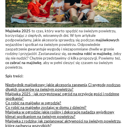
Majówka 2025
to czas, który warto spędzić na świeżym powietrzu,
korzystając z ciepłych, wiosennych dni. W tym artykule
podpowiadamy, jakie akcesoria sprawdzą się podczas
majówkowych
wyjazdów i spotkań na świeżym powietrzu. Odpowiednie
zaopatrzenie gwarantuje wygodę i niezapomniane chwile w gronie
rodziny i przyjaciół. Zastanawiasz się,
co można robić w majówkę
, żeby
się nie nudzić? Chętnie przedstawimy ci kilka propozycji. Powiemy też,
co zabrać na majówkę
, aby w pełni cieszyć się czasem na świeżym
powietrzu.
Spis treści:
Niezbędnik majówkowy: jakie akcesoria zapewnią Ci wygodę podczas
długich spacerów na świeżym powietrzu?
Majówka 2025 - jak przygotować ogród na przyjęcie gości i rodzinne
spotkania?
Co robić na majówkę w ogrodzie?
Co robić na majówkę zostając w domu z dziećmi?
Majówka w ogrodzie: jakie rośliny i dekoracje nadadzą wyjątkowy
klimat spotkaniom na świeżym powietrzu?
Majówka z rodziną: jak zaplanować aktywności na świeżym powietrzu,
które zachwycą wszystkich?