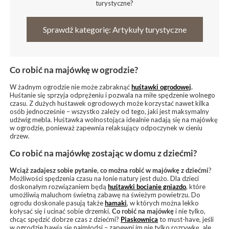
turystyczne?
Sprawdź kategorię: Artykuły turystyczne
Co robić na majówkę w ogrodzie?
W żadnym ogrodzie nie może zabraknąć
huśtawki ogrodowej
.
Huśtanie się sprzyja odprężeniu i pozwala na miłe spędzenie wolnego
czasu. Z dużych huśtawek ogrodowych może korzystać nawet kilka
osób jednocześnie – wszystko zależy od tego, jaki jest maksymalny
udźwig mebla. Huśtawka wolnostojąca idealnie nadają się na majówkę
w ogrodzie, ponieważ zapewnia relaksujący odpoczynek w cieniu
drzew.
Co robić na majówkę zostając w domu z dziećmi?
Wciąż zadajesz sobie pytanie, co można robić w majówkę z dziećmi
?
Możliwości spędzenia czasu na łonie natury jest dużo. Dla dzieci
doskonałym rozwiązaniem będą
huśtawki bocianie gniazdo
, które
umożliwią maluchom świetną zabawę na świeżym powietrzu. Do
ogrodu doskonale pasują także
hamaki
, w których można lekko
kołysać się i ucinać sobie drzemki.
Co robić na majówkę
i nie tylko,
chcąc spędzić dobrze czas z dziećmi?
Piaskownica
to must-have, jeśli
w ogrodzie bawią się najmłodsi – zapewni im nie tylko rozrywkę, ale