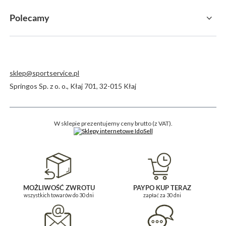
Polecamy
sklep@sportservice.pl
Springos Sp. z o. o.
,
Kłaj 701
,
32-015
Kłaj
W sklepie prezentujemy ceny brutto (z VAT).
MOŻLIWOŚĆ ZWROTU
PAYPO KUP TERAZ
wszystkich towarów do 30 dni
zapłać za 30 dni