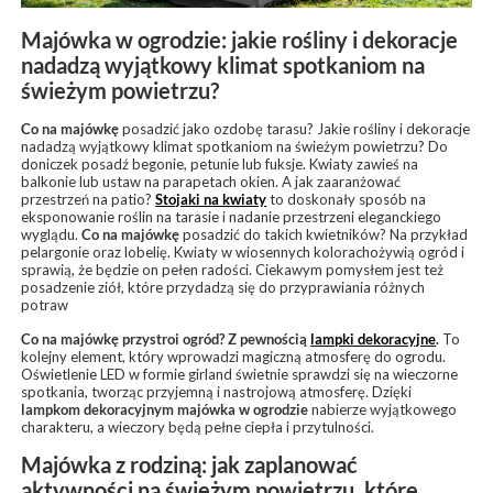
Majówka w ogrodzie: jakie rośliny i dekoracje
nadadzą wyjątkowy klimat spotkaniom na
świeżym powietrzu?
Co na majówkę
posadzić jako ozdobę tarasu? Jakie rośliny i dekoracje
nadadzą wyjątkowy klimat spotkaniom na świeżym powietrzu? Do
doniczek posadź begonie, petunie lub fuksje. Kwiaty zawieś na
balkonie lub ustaw na parapetach okien. A jak zaaranżować
przestrzeń na patio?
Stojaki na kwiaty
to doskonały sposób na
eksponowanie roślin na tarasie i nadanie przestrzeni eleganckiego
wyglądu.
Co na majówkę
posadzić do takich kwietników? Na przykład
pelargonie oraz lobelię. Kwiaty w wiosennych kolorachożywią ogród i
sprawią, że będzie on pełen radości. Ciekawym pomysłem jest też
posadzenie ziół, które przydadzą się do przyprawiania różnych
potraw
Co na majówkę
przystroi ogród? Z pewnością
lampki dekoracyjne
.
To
kolejny element, który wprowadzi magiczną atmosferę do ogrodu.
Oświetlenie LED w formie girland świetnie sprawdzi się na wieczorne
spotkania, tworząc przyjemną i nastrojową atmosferę. Dzięki
lampkom dekoracyjnym
majówka w ogrodzie
nabierze wyjątkowego
charakteru, a wieczory będą pełne ciepła i przytulności.
Majówka z rodziną: jak zaplanować
aktywności na świeżym powietrzu, które