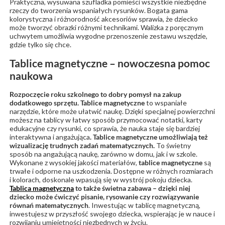
Praktyczna, wysuwana szufladka pomieści wszystkie niezbędne
rzeczy do tworzenia wspaniałych rysunków. Bogata gama
kolorystyczna i różnorodność akcesoriów sprawia, że dziecko
może tworzyć obrazki różnymi technikami. Walizka z poręcznym
uchwytem umożliwia wygodne przenoszenie zestawu wszędzie,
gdzie tylko się chce.
Tablice magnetyczne – nowoczesna pomoc
naukowa
Rozpoczęcie roku szkolnego to dobry pomysł na zakup
dodatkowego sprzętu. Tablice magnetyczne
to wspaniałe
narzędzie, które może ułatwić naukę. Dzięki specjalnej powierzchni
możesz na tablicy w łatwy sposób przymocować notatki, karty
edukacyjne czy rysunki, co sprawia, że nauka staje się bardziej
interaktywna i angażująca
. Tablice magnetyczne umożliwiają też
wizualizację trudnych zadań matematycznych.
To świetny
sposób na angażującą naukę, zarówno w domu, jak i w szkole.
Wykonane z wysokiej jakości materiałów,
tablice magnetyczne
są
trwałe i odporne na uszkodzenia. Dostępne w różnych rozmiarach
i kolorach, doskonale wpasują się w wystrój pokoju dziecka.
Tablica magnetyczna
to także świetna zabawa – dzięki niej
dziecko może ćwiczyć pisanie, rysowanie czy rozwiązywanie
równań matematycznych
. Inwestując w tablicę magnetyczną,
inwestujesz w przyszłość swojego dziecka, wspierając je w nauce i
rozwijaniu umiejętności niezbędnych w życiu.