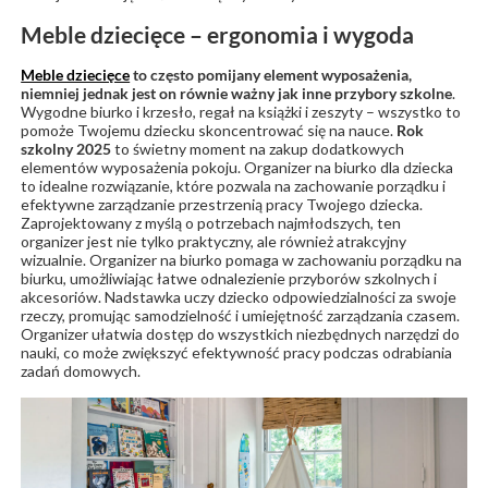
Meble dziecięce – ergonomia i wygoda
Meble dziecięce
to często pomijany element wyposażenia,
niemniej jednak jest on równie ważny jak inne
przybory szkolne
.
Wygodne biurko i krzesło, regał na książki i zeszyty – wszystko to
pomoże Twojemu dziecku skoncentrować się na nauce.
Rok
szkolny 2025
to świetny moment na zakup dodatkowych
elementów wyposażenia pokoju. Organizer na biurko dla dziecka
to idealne rozwiązanie, które pozwala na zachowanie porządku i
efektywne zarządzanie przestrzenią pracy Twojego dziecka.
Zaprojektowany z myślą o potrzebach najmłodszych, ten
organizer jest nie tylko praktyczny, ale również atrakcyjny
wizualnie. Organizer na biurko pomaga w zachowaniu porządku na
biurku, umożliwiając łatwe odnalezienie przyborów szkolnych i
akcesoriów. Nadstawka uczy dziecko odpowiedzialności za swoje
rzeczy, promując samodzielność i umiejętność zarządzania czasem.
Organizer ułatwia dostęp do wszystkich niezbędnych narzędzi do
nauki, co może zwiększyć efektywność pracy podczas odrabiania
zadań domowych.