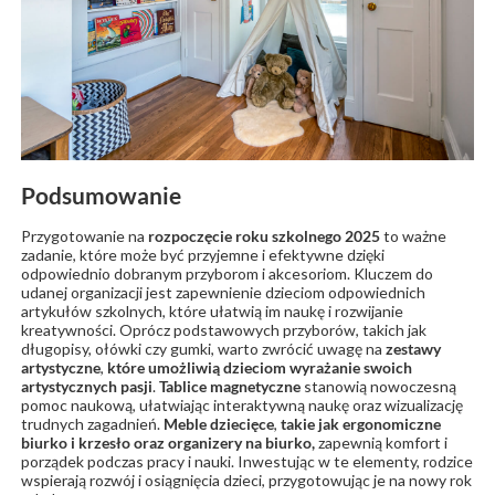
Podsumowanie
Przygotowanie na
rozpoczęcie roku szkolnego 2025
to ważne
zadanie, które może być przyjemne i efektywne dzięki
odpowiednio dobranym przyborom i akcesoriom. Kluczem do
udanej organizacji jest zapewnienie dzieciom odpowiednich
artykułów szkolnych, które ułatwią im naukę i rozwijanie
kreatywności. Oprócz podstawowych przyborów, takich jak
długopisy, ołówki czy gumki, warto zwrócić uwagę na
zestawy
artystyczne
,
które umożliwią dzieciom wyrażanie swoich
artystycznych pasji
.
Tablice magnetyczne
stanowią nowoczesną
pomoc naukową, ułatwiając interaktywną naukę oraz wizualizację
trudnych zagadnień.
Meble dziecięce
,
takie jak ergonomiczne
biurko i krzesło oraz organizery na biurko,
zapewnią komfort i
porządek podczas pracy i nauki. Inwestując w te elementy, rodzice
wspierają rozwój i osiągnięcia dzieci, przygotowując je na nowy rok