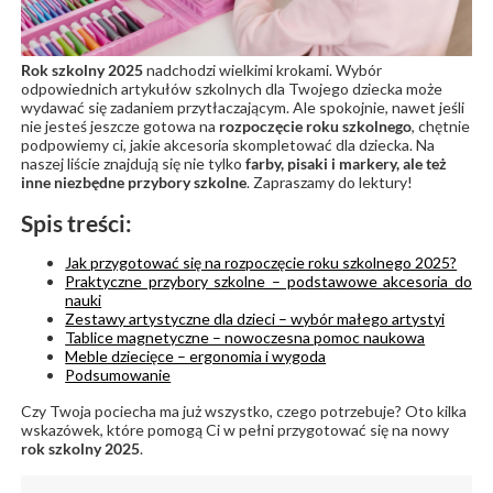
Rok szkolny 2025
nadchodzi wielkimi krokami. Wybór
odpowiednich artykułów szkolnych dla Twojego dziecka może
wydawać się zadaniem przytłaczającym. Ale spokojnie, nawet jeśli
nie jesteś jeszcze gotowa na
rozpoczęcie roku szkolnego
, chętnie
podpowiemy ci, jakie akcesoria skompletować dla dziecka. Na
naszej liście znajdują się nie tylko
farby, pisaki i markery, ale też
inne niezbędne przybory szkolne
. Zapraszamy do lektury!
Spis treści:
Jak przygotować się na rozpoczęcie roku szkolnego 2025?
Praktyczne przybory szkolne – podstawowe akcesoria do
nauki
Zestawy artystyczne dla dzieci – wybór małego artystyi
Tablice magnetyczne – nowoczesna pomoc naukowa
Meble dziecięce – ergonomia i wygoda
Podsumowanie
Czy Twoja pociecha ma już wszystko, czego potrzebuje? Oto kilka
wskazówek, które pomogą Ci w pełni przygotować się na nowy
rok
szkolny 2025
.