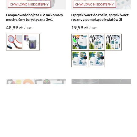
CHWILOWO NIEDOSTĘPNY
CHWILOWO NIEDOSTĘPNY
Lampa owadobójcza UV na komary,
Opryskiwacz do roślin, spryskiwacz
muchy, ćmy turystyczna 3w1
ręczny z pompką do kwiatów 3l
48,99 zł
19,59 zł
/
szt.
/
szt.
CHWILOWO NIEDOSTĘPNY
CHWILOWO NIEDOSTĘPNY