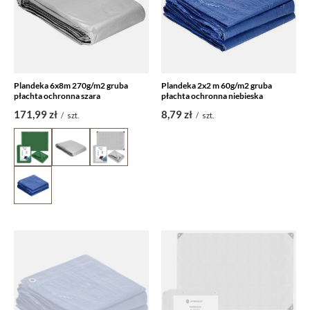
Plandeka 6x8m 270g/m2 gruba
Plandeka 2x2 m 60g/m2 gruba
płachta ochronna szara
płachta ochronna niebieska
171,99 zł
8,79 zł
/
szt.
/
szt.