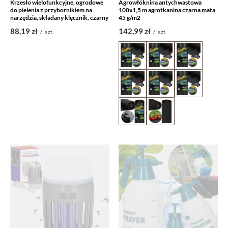
Krzesło wielofunkcyjne, ogrodowe
Agrowłóknina antychwastowa
do pielenia z przybornikiem na
100x1,5 m agrotkanina czarna mata
narzędzia, składany klęcznik, czarny
45 g/m2
88,19 zł
142,99 zł
/
szt.
/
szt.