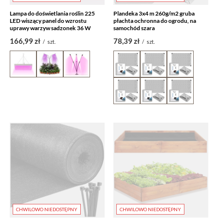
Lampa do doświetlania roślin 225
Plandeka 3x4 m 260g/m2 gruba
LED wiszący panel do wzrostu
płachta ochronna do ogrodu, na
uprawy warzyw sadzonek 36 W
samochód szara
166,99 zł
78,39 zł
/
szt.
/
szt.
CHWILOWO NIEDOSTĘPNY
CHWILOWO NIEDOSTĘPNY