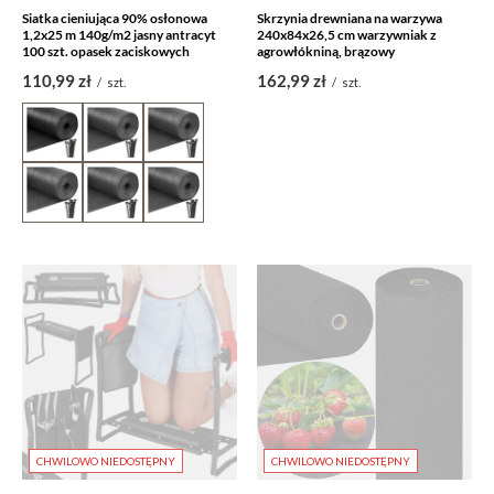
Siatka cieniująca 90% osłonowa
Skrzynia drewniana na warzywa
1,2x25 m 140g/m2 jasny antracyt
240x84x26,5 cm warzywniak z
100 szt. opasek zaciskowych
agrowłókniną, brązowy
110,99 zł
162,99 zł
/
szt.
/
szt.
CHWILOWO NIEDOSTĘPNY
CHWILOWO NIEDOSTĘPNY