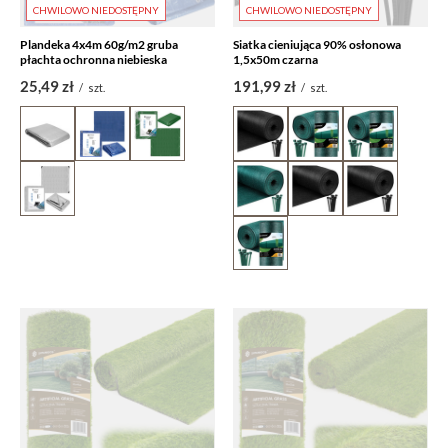
CHWILOWO NIEDOSTĘPNY
CHWILOWO NIEDOSTĘPNY
Plandeka 4x4m 60g/m2 gruba
Siatka cieniująca 90% osłonowa
płachta ochronna niebieska
1,5x50m czarna
25,49 zł
191,99 zł
/
szt.
/
szt.