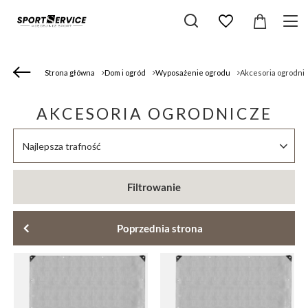
Strona główna
Dom i ogród
Wyposażenie ogrodu
Akcesoria ogrodni
AKCESORIA OGRODNICZE
Zmień sortowanie
Najlepsza trafność
Filtrowanie
Poprzednia strona