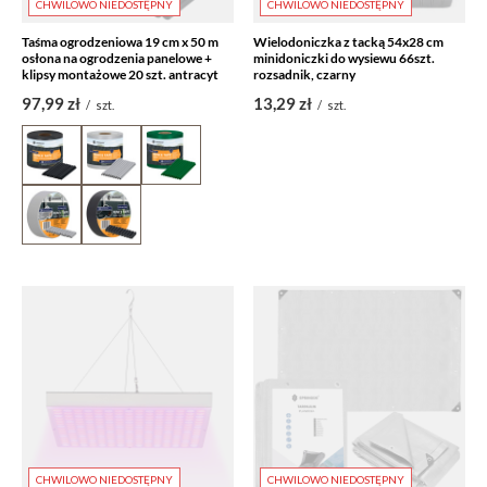
CHWILOWO NIEDOSTĘPNY
CHWILOWO NIEDOSTĘPNY
Taśma ogrodzeniowa 19 cm x 50 m
Wielodoniczka z tacką 54x28 cm
osłona na ogrodzenia panelowe +
minidoniczki do wysiewu 66szt.
klipsy montażowe 20 szt. antracyt
rozsadnik, czarny
97,99 zł
13,29 zł
/
szt.
/
szt.
CHWILOWO NIEDOSTĘPNY
CHWILOWO NIEDOSTĘPNY