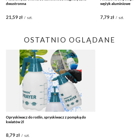
dwustronna
wężyk aluminiowe
21,59 zł
7,79 zł
/
szt.
/
szt.
OSTATNIO OGLĄDANE
Opryskiwacz do roślin, spryskiwacz z pompką do
kwiatów 2l
8,79 zł
/
szt.