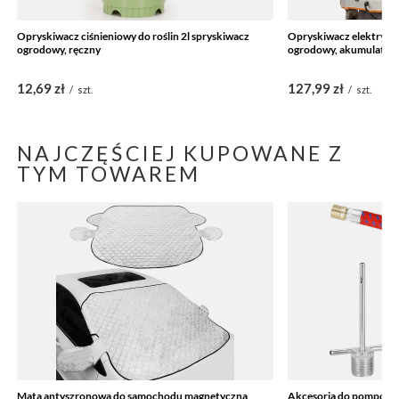
Opryskiwacz ciśnieniowy do roślin 2l spryskiwacz
Opryskiwacz elektryczn
ogrodowy, ręczny
ogrodowy, akumulator
12,69 zł
127,99 zł
/
szt.
/
szt.
NAJCZĘŚCIEJ KUPOWANE Z
TYM TOWAREM
Mata antyszronowa do samochodu magnetyczna
Akcesoria do pompowani