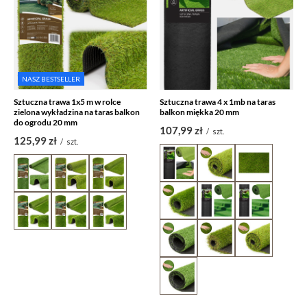
NASZ BESTSELLER
Sztuczna trawa 1x5 m w rolce
Sztuczna trawa 4 x 1mb na taras
zielona wykładzina na taras balkon
balkon miękka 20 mm
do ogrodu 20 mm
107,99 zł
/
szt.
125,99 zł
/
szt.