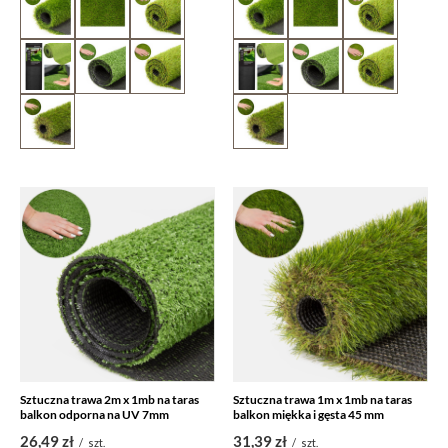
Sztuczna trawa 2m x 1mb na taras
Sztuczna trawa 1m x 1mb na taras
balkon odporna na UV 7mm
balkon miękka i gęsta 45 mm
26,49 zł
31,39 zł
/
szt.
/
szt.