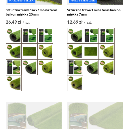
NASZ BESTSELLER
NASZ BESTSELLER
Sztuczna trawa 1m x 1mb na taras
Sztuczna trawa 1 m na taras balkon
balkon miękka 20mm
miękka 7mm
26,49 zł
12,69 zł
/
szt.
/
szt.