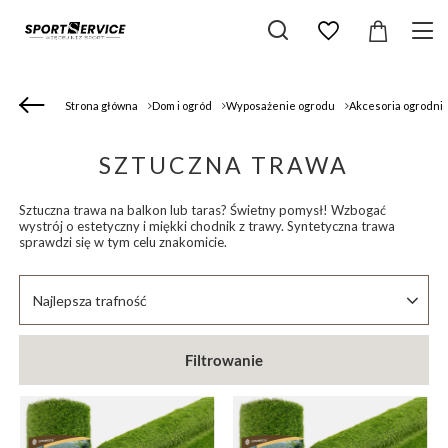
Strona główna
Dom i ogród
Wyposażenie ogrodu
Akcesoria ogrodni
SZTUCZNA TRAWA
Sztuczna trawa na balkon lub taras? Świetny pomysł! Wzbogać
wystrój o estetyczny i miękki chodnik z trawy. Syntetyczna trawa
sprawdzi się w tym celu znakomicie.
Zmień sortowanie
Najlepsza trafność
Filtrowanie