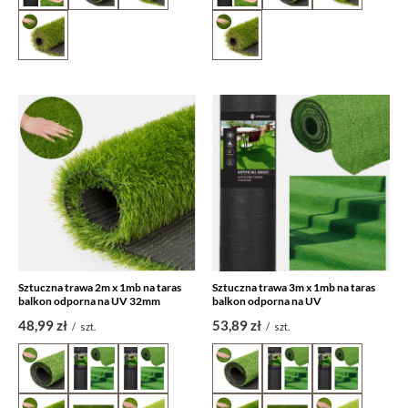
Sztuczna trawa 2m x 1mb na taras
Sztuczna trawa 3m x 1mb na taras
balkon odporna na UV 32mm
balkon odporna na UV
48,99 zł
53,89 zł
/
szt.
/
szt.