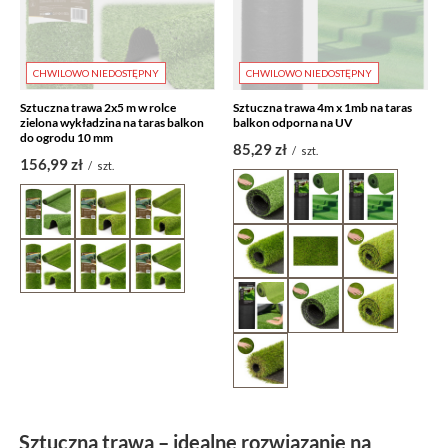
CHWILOWO NIEDOSTĘPNY
CHWILOWO NIEDOSTĘPNY
Sztuczna trawa 2x5 m w rolce
Sztuczna trawa 4m x 1mb na taras
zielona wykładzina na taras balkon
balkon odporna na UV
do ogrodu 10 mm
85,29 zł
/
szt.
156,99 zł
/
szt.
Sztuczna trawa – idealne rozwiązanie na