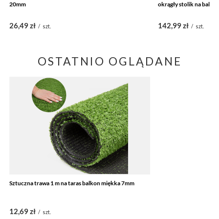
20mm
okrągły stolik na balko
26,49 zł
142,99 zł
/
szt.
/
szt.
OSTATNIO OGLĄDANE
Sztuczna trawa 1 m na taras balkon miękka 7mm
12,69 zł
/
szt.