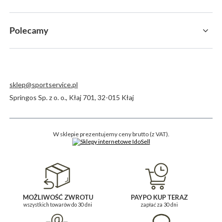
Polecamy
sklep@sportservice.pl
Springos Sp. z o. o.
,
Kłaj 701
,
32-015
Kłaj
W sklepie prezentujemy ceny brutto (z VAT).
MOŻLIWOŚĆ ZWROTU
PAYPO KUP TERAZ
wszystkich towarów do 30 dni
zapłać za 30 dni