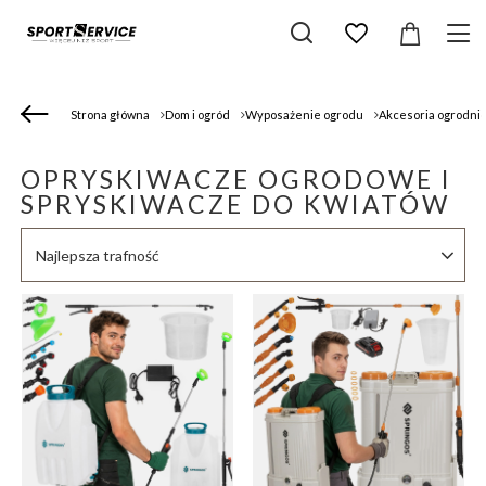
Strona główna
Dom i ogród
Wyposażenie ogrodu
Akcesoria ogrodni
OPRYSKIWACZE OGRODOWE I
SPRYSKIWACZE DO KWIATÓW
Zmień sortowanie
Najlepsza trafność