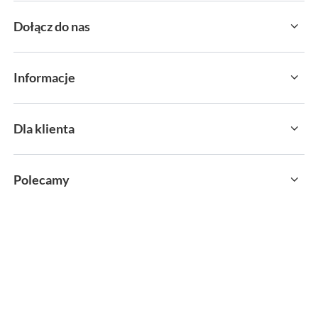
Dołącz do nas
Informacje
Dla klienta
Polecamy
sklep@sportservice.pl
Springos Sp. z o. o.
,
Kłaj 701
,
32-015
Kłaj