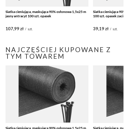
Siatka cieniująca, maskująca 90% osłonowa 1,5x25 m
Siatka cieniująca 90% 
jasny antracyt 100 szt. opasek
100 szt. opasek zacisk
107,99 zł
39,19 zł
/
szt.
/
szt.
NAJCZĘŚCIEJ KUPOWANE Z
TYM TOWAREM
Siatka cieniująca, maskująca 90% osłonowa 1,5x25 m
Siatka cieniująca, mas