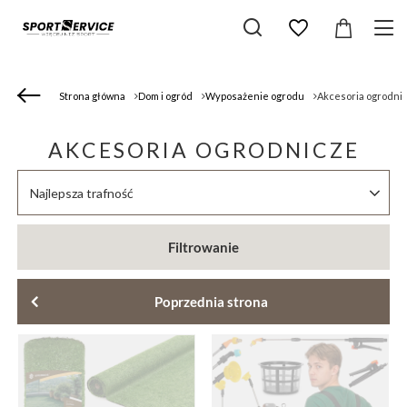
Strona główna
Dom i ogród
Wyposażenie ogrodu
Akcesoria ogrodni
AKCESORIA OGRODNICZE
Zmień sortowanie
Najlepsza trafność
Filtrowanie
Poprzednia strona