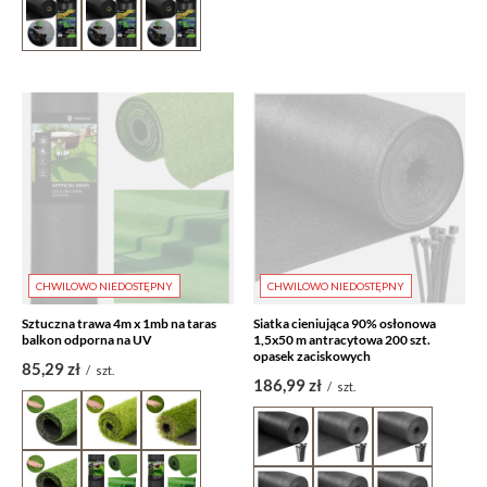
CHWILOWO NIEDOSTĘPNY
CHWILOWO NIEDOSTĘPNY
Sztuczna trawa 4m x 1mb na taras
Siatka cieniująca 90% osłonowa
balkon odporna na UV
1,5x50 m antracytowa 200 szt.
opasek zaciskowych
85,29 zł
/
szt.
186,99 zł
/
szt.