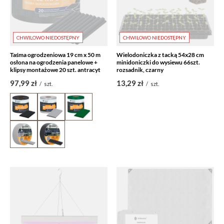
CHWILOWO NIEDOSTĘPNY
CHWILOWO NIEDOSTĘPNY
Taśma ogrodzeniowa 19 cm x 50 m
Wielodoniczka z tacką 54x28 cm
osłona na ogrodzenia panelowe +
minidoniczki do wysiewu 66szt.
klipsy montażowe 20 szt. antracyt
rozsadnik, czarny
97,99 zł
13,29 zł
/
szt.
/
szt.