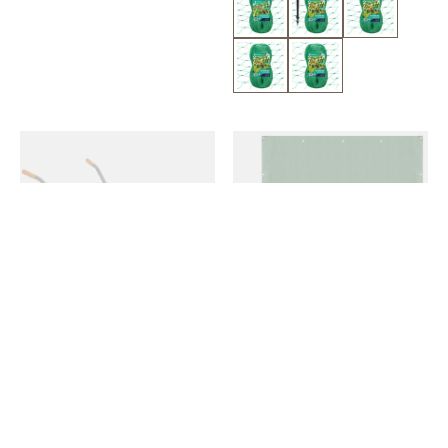
CHWILOWO NIEDOSTĘPNY
CHWILOWO NIEDOSTĘPNY
Taczka ogrodowa stal ocynkowana
Plandeka 6x9m 120g/m2 gruba
65 L
płachta ochronna zielona
95,09 zł
88,19 zł
/
szt.
/
szt.