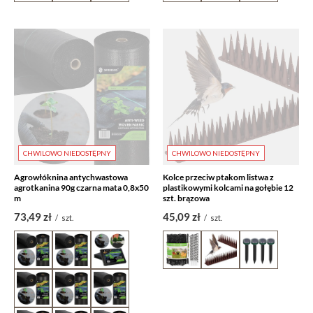
CHWILOWO NIEDOSTĘPNY
CHWILOWO NIEDOSTĘPNY
Agrowłóknina antychwastowa
Kolce przeciw ptakom listwa z
agrotkanina 90g czarna mata 0,8x50
plastikowymi kolcami na gołębie 12
m
szt. brązowa
73,49 zł
45,09 zł
/
szt.
/
szt.