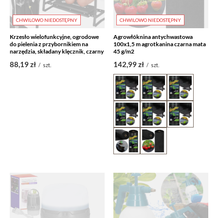
CHWILOWO NIEDOSTĘPNY
CHWILOWO NIEDOSTĘPNY
Krzesło wielofunkcyjne, ogrodowe
Agrowłóknina antychwastowa
do pielenia z przybornikiem na
100x1,5 m agrotkanina czarna mata
narzędzia, składany klęcznik, czarny
45 g/m2
88,19 zł
142,99 zł
/
szt.
/
szt.