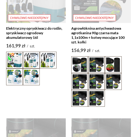
CHWILOWO NIEDOSTĘPNY
CHWILOWO NIEDOSTĘPNY
Elektryczny opryskiwacz do roślin,
Agrowłóknina antychwastowa
spryskiwacz ogrodowy
agrotkanina 90g czarna mata
akumulatorowy 16l
1,1x100m + kotwy mocujące 100
szt. kołki
161,99 zł
/
szt.
156,99 zł
/
szt.