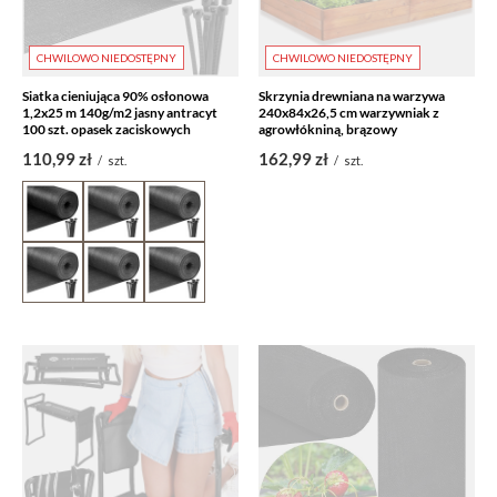
CHWILOWO NIEDOSTĘPNY
CHWILOWO NIEDOSTĘPNY
Siatka cieniująca 90% osłonowa
Skrzynia drewniana na warzywa
1,2x25 m 140g/m2 jasny antracyt
240x84x26,5 cm warzywniak z
100 szt. opasek zaciskowych
agrowłókniną, brązowy
110,99 zł
162,99 zł
/
szt.
/
szt.