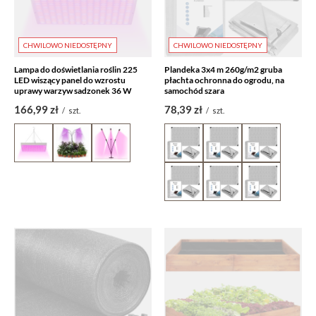
CHWILOWO NIEDOSTĘPNY
CHWILOWO NIEDOSTĘPNY
Lampa do doświetlania roślin 225
Plandeka 3x4 m 260g/m2 gruba
LED wiszący panel do wzrostu
płachta ochronna do ogrodu, na
uprawy warzyw sadzonek 36 W
samochód szara
166,99 zł
78,39 zł
/
szt.
/
szt.