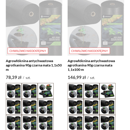
CHWILOWO NIEDOSTĘPNY
CHWILOWO NIEDOSTĘPNY
Agrowłóknina antychwastowa
Agrowłóknina antychwastowa
agrotkanina 90g czarna mata 1,1x50
agrotkanina 90g czarna mata
m
1,1x100 m
78,39 zł
146,99 zł
/
szt.
/
szt.