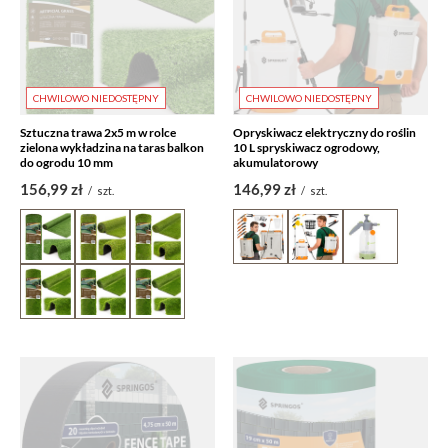
CHWILOWO NIEDOSTĘPNY
CHWILOWO NIEDOSTĘPNY
Sztuczna trawa 2x5 m w rolce
Opryskiwacz elektryczny do roślin
zielona wykładzina na taras balkon
10 L spryskiwacz ogrodowy,
do ogrodu 10 mm
akumulatorowy
156,99 zł
146,99 zł
/
szt.
/
szt.