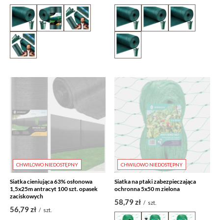
CHWILOWO NIEDOSTĘPNY
CHWILOWO NIEDOSTĘPNY
Siatka cieniująca 63% osłonowa
Siatka na ptaki zabezpieczająca
1,5x25m antracyt 100 szt. opasek
ochronna 5x50 m zielona
zaciskowych
58,79 zł
/
szt.
56,79 zł
/
szt.