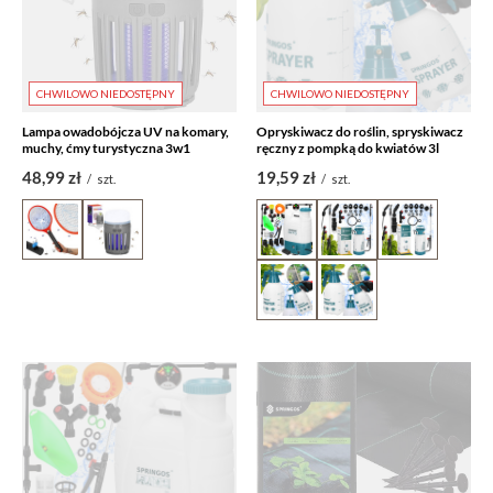
CHWILOWO NIEDOSTĘPNY
CHWILOWO NIEDOSTĘPNY
Lampa owadobójcza UV na komary,
Opryskiwacz do roślin, spryskiwacz
muchy, ćmy turystyczna 3w1
ręczny z pompką do kwiatów 3l
48,99 zł
19,59 zł
/
szt.
/
szt.