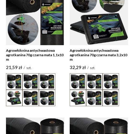
Agrowłóknina antychwastowa
Agrowłóknina antychwastowa
agrotkanina 70g czarna mata 1,1x10
agrotkanina 70g czarna mata 3,2x10
m
m
21,59 zł
32,29 zł
/
szt.
/
szt.