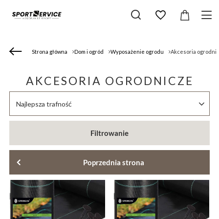
Strona główna
Dom i ogród
Wyposażenie ogrodu
Akcesoria ogrodni
AKCESORIA OGRODNICZE
Zmień sortowanie
Najlepsza trafność
Filtrowanie
Poprzednia strona