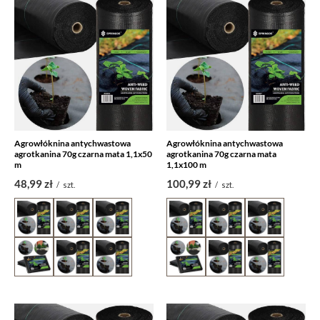
Agrowłóknina antychwastowa
Agrowłóknina antychwastowa
agrotkanina 70g czarna mata 1,1x50
agrotkanina 70g czarna mata
m
1,1x100 m
48,99 zł
100,99 zł
/
szt.
/
szt.