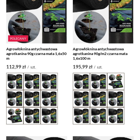
POLECANY
Agrowłóknina antychwastowa
Agrowłóknina antychwastowa
agrotkanina 90g czarna mata 1,6x50
agrotkanina 90g/m2 czarna mata
m
1,6x100 m
112,99 zł
195,99 zł
/
szt.
/
szt.