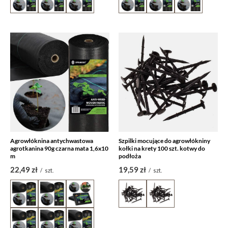
Agrowłóknina antychwastowa
Szpilki mocujące do agrowłókniny
agrotkanina 90g czarna mata 1,6x10
kołki na krety 100 szt. kotwy do
m
podłoża
22,49 zł
19,59 zł
/
szt.
/
szt.