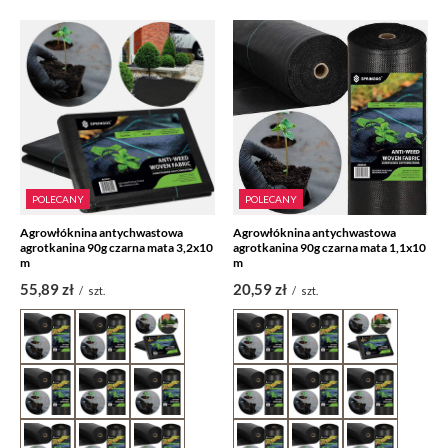
POLECANY
POLECANY
Agrowłóknina antychwastowa
Agrowłóknina antychwastowa
agrotkanina 90g czarna mata 3,2x10
agrotkanina 90g czarna mata 1,1x10
m
m
55,89 zł
20,59 zł
/
szt.
/
szt.