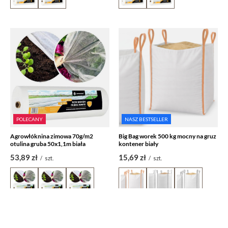
POLECANY
NASZ BESTSELLER
Agrowłóknina zimowa 70g/m2
Big Bag worek 500 kg mocny na gruz
otulina gruba 50x1,1m biała
kontener biały
53,89 zł
15,69 zł
/
szt.
/
szt.