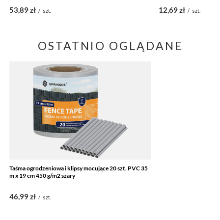
53,89 zł
12,69 zł
/
szt.
/
szt.
OSTATNIO OGLĄDANE
Taśma ogrodzeniowa i klipsy mocujące 20 szt. PVC 35
m x 19 cm 450 g/m2 szary
46,99 zł
/
szt.