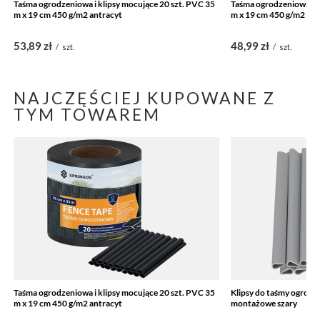
Taśma ogrodzeniowa i klipsy mocujące 20 szt. PVC 35
Taśma ogrodzeniowa i k
m x 19 cm 450 g/m2 antracyt
m x 19 cm 450 g/m2 cie
53,89 zł
48,99 zł
/
szt.
/
szt.
NAJCZĘŚCIEJ KUPOWANE Z
TYM TOWAREM
Taśma ogrodzeniowa i klipsy mocujące 20 szt. PVC 35
Klipsy do taśmy ogrodz
m x 19 cm 450 g/m2 antracyt
montażowe szary