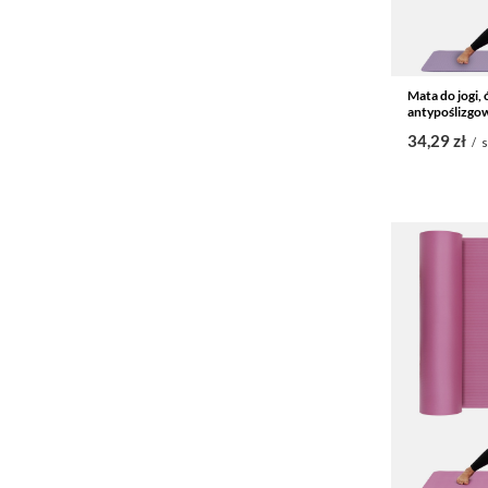
Mata do jogi,
antypoślizgow
34,29 zł
/
s