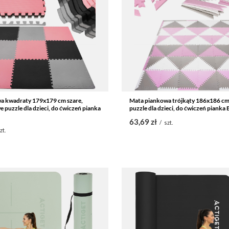
a kwadraty 179x179 cm szare,
Mata piankowa trójkąty 186x186 c
 puzzle dla dzieci, do ćwiczeń pianka
puzzle dla dzieci, do ćwiczeń pianka
63,69 zł
/
szt.
zt.