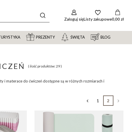
Zaloguj się
Listy zakupowe
0,00 zł
TURYSTYKA
PREZENTY
ŚWIĘTA
BLOG
ICZEŃ
( ilość produktów:
29
)
y i materace do ćwiczeń dostępne są w różnych rozmiarach i
1
2