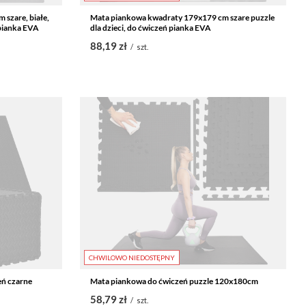
szare, białe,
Mata piankowa kwadraty 179x179 cm szare puzzle
 pianka EVA
dla dzieci, do ćwiczeń pianka EVA
88,19 zł
/
szt.
CHWILOWO NIEDOSTĘPNY
ń czarne
Mata piankowa do ćwiczeń puzzle 120x180cm
58,79 zł
/
szt.