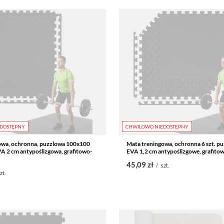
DOSTĘPNY
CHWILOWO NIEDOSTĘPNY
owa, ochronna, puzzlowa 100x100
Mata treningowa, ochronna 6 szt. puz
VA 2 cm antypoślizgowa, grafitowo-
EVA 1,2 cm antypoślizgowe, grafito
45,09 zł
/
szt.
zt.