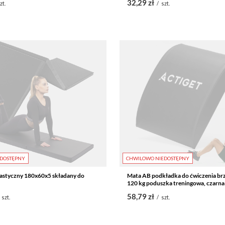
32,29 zł
zt.
/
szt.
DOSTĘPNY
CHWILOWO NIEDOSTĘPNY
astyczny 180x60x5 składany do
Mata AB podkładka do ćwiczenia br
120 kg poduszka treningowa, czarna
58,79 zł
szt.
/
szt.