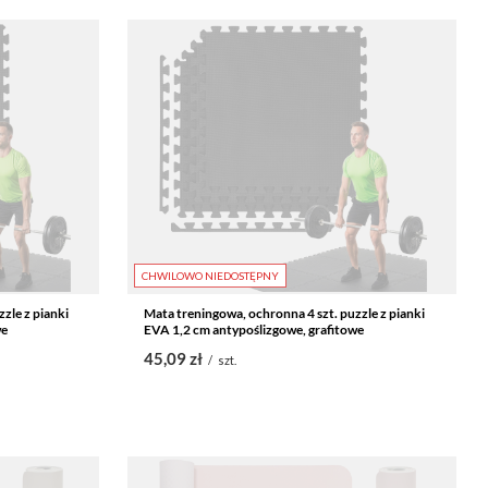
CHWILOWO NIEDOSTĘPNY
zle z pianki
Mata treningowa, ochronna 4 szt. puzzle z pianki
we
EVA 1,2 cm antypoślizgowe, grafitowe
45,09 zł
/
szt.