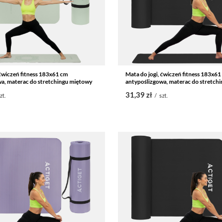
 ćwiczeń fitness 183x61 cm
Mata do jogi, ćwiczeń fitness 183x61
a, materac do stretchingu miętowy
antypoślizgowa, materac do stretchi
31,39 zł
zt.
/
szt.