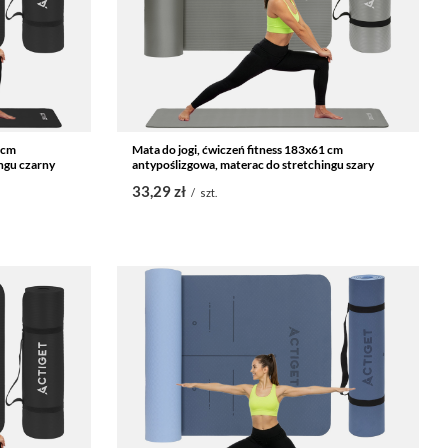
 cm
Mata do jogi, ćwiczeń fitness 183x61 cm
ngu czarny
antypoślizgowa, materac do stretchingu szary
33,29 zł
/
szt.