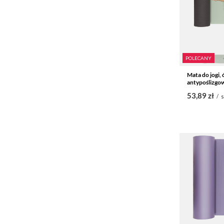
POLECANY
Mata do jogi,
antypoślizgow
53,89 zł
/
s