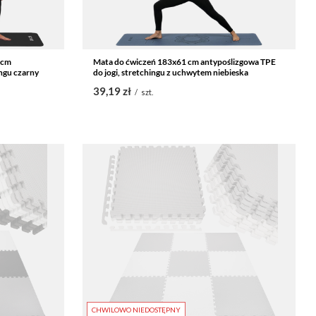
 cm
Mata do ćwiczeń 183x61 cm antypoślizgowa TPE
ngu czarny
do jogi, stretchingu z uchwytem niebieska
39,19 zł
/
szt.
CHWILOWO NIEDOSTĘPNY