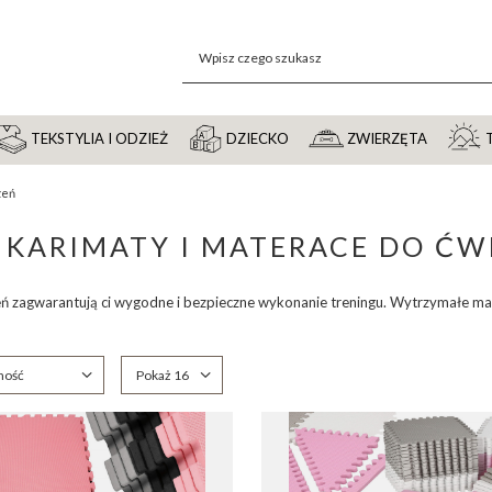
TEKSTYLIA I ODZIEŻ
DZIECKO
ZWIERZĘTA
zeń
 KARIMATY I MATERACE DO ĆW
ń zagwarantują ci wygodne i bezpieczne wykonanie treningu. Wytrzymałe mat
anie
ność
Zmień ilość wyświetlanych produktów
Pokaż 16