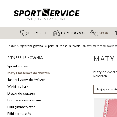
PROMOCJE
DOM I OGRÓD
SPORT
Jesteś tutaj:
Strona główna
Sport
Fitness i siłownia
Maty i materace do ćwic
MATY,
FITNESS I SIŁOWNIA
Sprzęt siłowy
Maty do ćwicze
Maty i materace do ćwiczeń
kolorach.
Taśmy i gumy do ćwiczeń
Wałki i rollery
Zmień sortow
Najlepsza traf
Drążki do ćwiczeń
Poduszki sensoryczne
Piłki gimnastyczne
Piłki do masażu