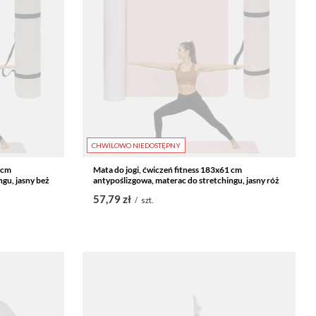
CHWILOWO NIEDOSTĘPNY
 cm
Mata do jogi, ćwiczeń fitness 183x61 cm
gu, jasny beż
antypoślizgowa, materac do stretchingu, jasny róż
57,79 zł
/
szt.