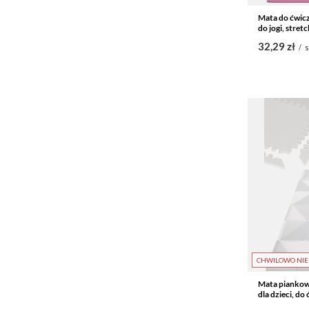
Mata do ćwic
do jogi, stre
32,29 zł
/
s
CHWILOWO NIE
Mata piankowa
dla dzieci, d