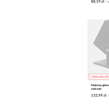
88,19 zł
/
s
CHWILOWO NIE
Materac gimn
ćwiczeń
132,99 zł
/