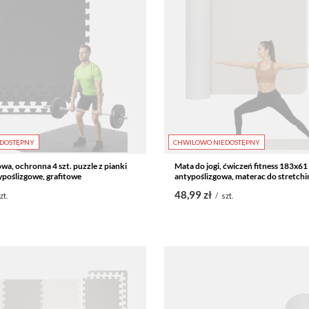
DOSTĘPNY
CHWILOWO NIEDOSTĘPNY
wa, ochronna 4 szt. puzzle z pianki
Mata do jogi, ćwiczeń fitness 183x61
poślizgowe, grafitowe
antypoślizgowa, materac do stretchin
48,99 zł
zt.
/
szt.