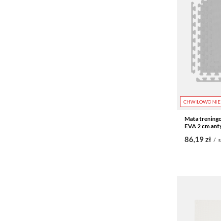
CHWILOWO NIE
Mata treningo
EVA 2 cm anty
86,19 zł
/
s