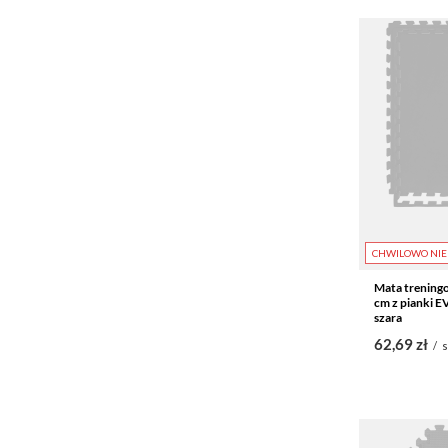
CHWILOWO NIE
Mata trening
cm z pianki E
szara
62,69 zł
/
s