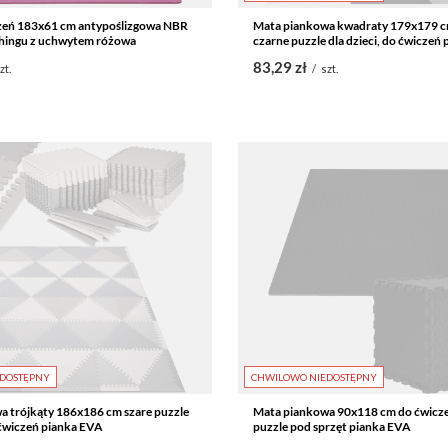
zeń 183x61 cm antypoślizgowa NBR
Mata piankowa kwadraty 179x179 cm 
tchingu z uchwytem różowa
czarne puzzle dla dzieci, do ćwiczeń
83,29 zł
zt.
/
szt.
DOSTĘPNY
CHWILOWO NIEDOSTĘPNY
 trójkąty 186x186 cm szare puzzle
Mata piankowa 90x118 cm do ćwicze
o ćwiczeń pianka EVA
puzzle pod sprzęt pianka EVA