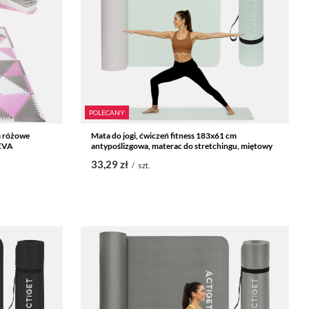
POLECANY
m różowe
Mata do jogi, ćwiczeń fitness 183x61 cm
 EVA
antypoślizgowa, materac do stretchingu, miętowy
33,29 zł
/
szt.