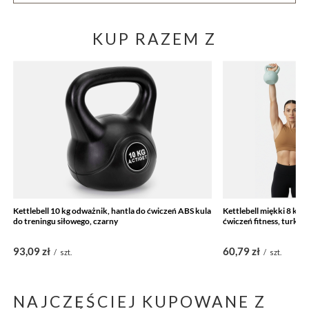
KUP RAZEM Z
Kettlebell 10 kg odważnik, hantla do ćwiczeń ABS kula
Kettlebell miękki 8 kg 
do treningu siłowego, czarny
ćwiczeń fitness, turku
93,09 zł
60,79 zł
/
szt.
/
szt.
NAJCZĘŚCIEJ KUPOWANE Z