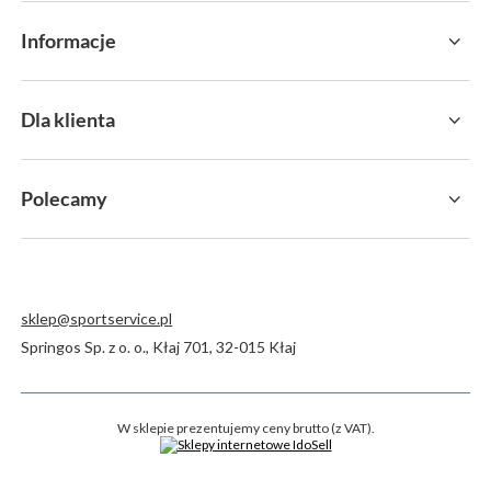
Informacje
Dla klienta
Polecamy
sklep@sportservice.pl
Springos Sp. z o. o.
,
Kłaj 701
,
32-015
Kłaj
W sklepie prezentujemy ceny brutto (z VAT).