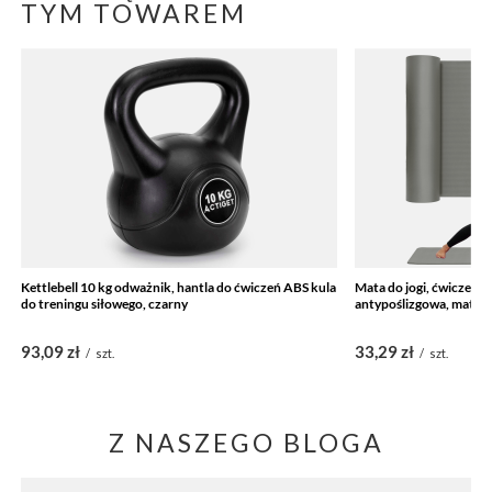
TYM TOWAREM
Kettlebell 10 kg odważnik, hantla do ćwiczeń ABS kula
Mata do jogi, ćwiczeń f
do treningu siłowego, czarny
antypoślizgowa, matera
93,09 zł
33,29 zł
/
szt.
/
szt.
Z NASZEGO BLOGA