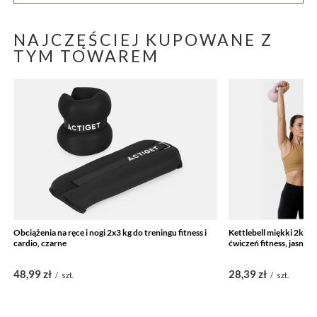
NAJCZĘŚCIEJ KUPOWANE Z
TYM TOWAREM
Obciążenia na ręce i nogi 2x3 kg do treningu fitness i
Kettlebell miękki 2kg k
cardio, czarne
ćwiczeń fitness, jasno
48,99 zł
28,39 zł
/
szt.
/
szt.