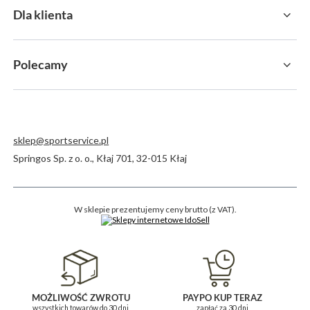
Dla klienta
Polecamy
sklep@sportservice.pl
Springos Sp. z o. o.
,
Kłaj 701
,
32-015
Kłaj
W sklepie prezentujemy ceny brutto (z VAT).
MOŻLIWOŚĆ ZWROTU
PAYPO KUP TERAZ
wszystkich towarów do 30 dni
zapłać za 30 dni