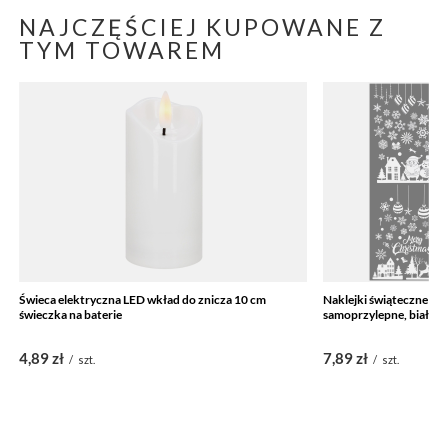
NAJCZĘŚCIEJ KUPOWANE Z
TYM TOWAREM
Świeca elektryczna LED wkład do znicza 10 cm
Naklejki świąteczne na
świeczka na baterie
samoprzylepne, białe
4,89 zł
7,89 zł
/
szt.
/
szt.