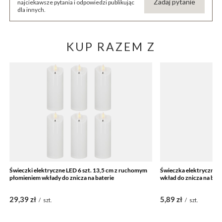
Zadaj pytanie
najciekawsze pytania i odpowiedzi publikując
dla innych.
KUP RAZEM Z
Świeczki elektryczne LED 6 szt. 13,5 cm z ruchomym
Świeczka elektryczna 
płomieniem wkłady do znicza na baterie
wkład do znicza na bate
29,39 zł
5,89 zł
/
szt.
/
szt.