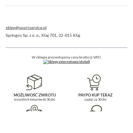
sklep@sportservice.pl
Springos Sp. z o. o.
,
Kłaj 701
,
32-015
Kłaj
W sklepie prezentujemy ceny brutto (z VAT).
MOŻLIWOŚĆ ZWROTU
PAYPO KUP TERAZ
wszystkich towarów do 30 dni
zapłać za 30 dni
BĄDŹ NA BIEŻĄCO
POMOC I KONTAKT
i zapisz się do newslettera