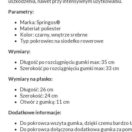
uszkodzenia, nawet przy intensywnym użytkowaniu.
Parametry:
Marka: Springos®
Materiał: poliester
Kolor: czarny, wnętrze srebrne
Typ: pokrowiec na siodełko rowerowe
Wymiary:
Długość po rozciągnięciu gumki max: 35 cm
Szerokość po rozciągnięciu gumki max: 33 cm
Wymiary na płasko:
Długość: 26 cm
Szerokość: 24 cm
Otwór z gumką: 11 cm
Dodatkowe informacje:
Do pokrowca wszyta gumka, dzięki czemu bardzo 
Do pokrowca dołączona dodatkowa gumka za pomoc