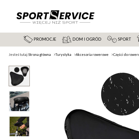
PROMOCJE
DOM I OGRÓD
SPORT
Jesteś tutaj:
Strona główna
Turystyka
Akcesoria rowerowe
Części do rower