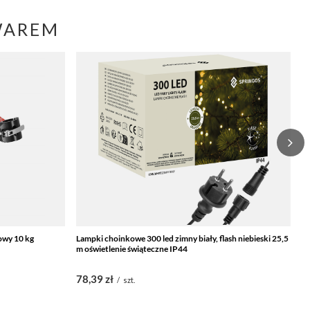
WAREM
owy 10 kg
Lampki choinkowe 300 led zimny biały, flash niebieski 25,5
Sa
m oświetlenie świąteczne IP44
ki
78,39 zł
2
/
szt.