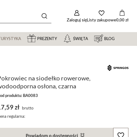
Zaloguj się
Listy zakupowe
0,00 zł
TURYSTYKA
PREZENTY
ŚWIĘTA
BLOG
Pokrowiec na siodełko rowerowe,
wodoodporna osłona, czarna
od produktu: BA0083
7,59 zł
brutto
ena regularna:
Powiadom o dostępności