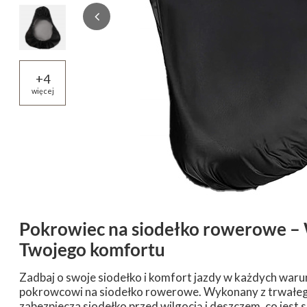
+
4
więcej
Pokrowiec na siodełko rowerowe –
Twojego komfortu
Zadbaj o swoje siodełko i komfort jazdy w każdych w
pokrowcowi na siodełko rowerowe. Wykonany z trwałeg
zabezpiecza siodełko przed wilgocią i deszczem, co jes