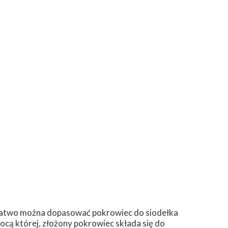
łatwo można dopasować pokrowiec do siodełka
ą której, złożony pokrowiec składa się do