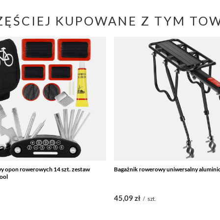
ZĘŚCIEJ KUPOWANE Z TYM TO
y opon rowerowych 14 szt. zestaw
Bagażnik rowerowy uniwersalny alumini
ool
45,09 zł
/
szt.