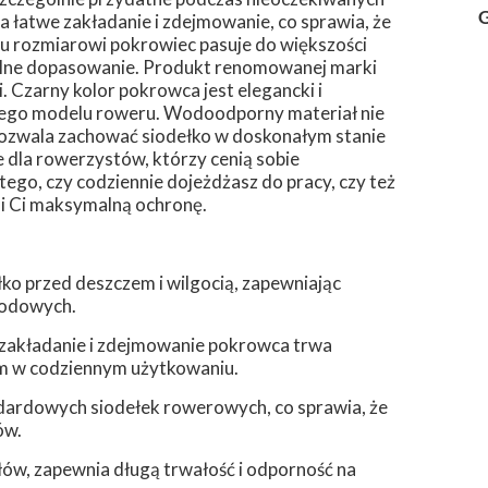
G
łatwe zakładanie i zdejmowanie, co sprawia, że
mu rozmiarowi pokrowiec pasuje do większości
alne dopasowanie. Produkt renomowanej marki
. Czarny kolor pokrowca jest elegancki i
dego modelu roweru. Wodoodporny materiał nie
o pozwala zachować siodełko w doskonałym stanie
e dla rowerzystów, którzy cenią sobie
 tego, czy codziennie dojeżdżasz do pracy, czy też
ni Ci maksymalną ochronę.
o przed deszczem i wilgocią, zapewniając
godowych.
 zakładanie i zdejmowanie pokrowca trwa
nym w codziennym użytkowaniu.
dardowych siodełek rowerowych, co sprawia, że
ów.
ów, zapewnia długą trwałość i odporność na