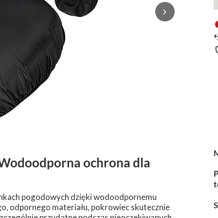
 Wodoodporna ochrona dla
P
t
arunkach pogodowych dzięki wodoodpornemu
o, odpornego materiału, pokrowiec skutecznie
t szczególnie przydatne podczas nieoczekiwanych