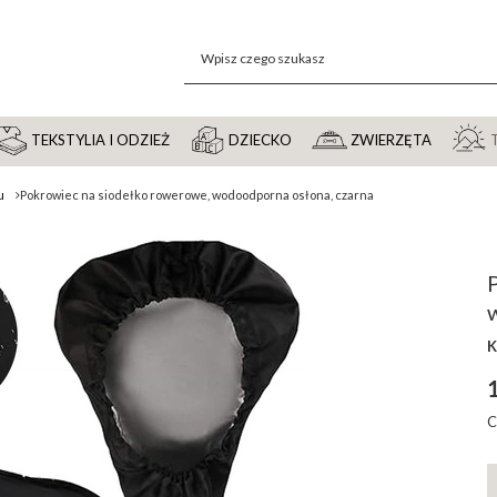
TEKSTYLIA I ODZIEŻ
DZIECKO
ZWIERZĘTA
u
Pokrowiec na siodełko rowerowe, wodoodporna osłona, czarna
K
1
C