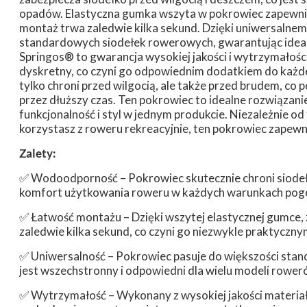
opadów. Elastyczna gumka wszyta w pokrowiec zapewnia 
montaż trwa zaledwie kilka sekund. Dzięki uniwersalne
standardowych siodełek rowerowych, gwarantując ide
Springos® to gwarancja wysokiej jakości i wytrzymałości
dyskretny, co czyni go odpowiednim dodatkiem do każ
tylko chroni przed wilgocią, ale także przed brudem, c
przez dłuższy czas. Ten pokrowiec to idealne rozwiązani
funkcjonalność i styl w jednym produkcie. Niezależnie od
korzystasz z roweru rekreacyjnie, ten pokrowiec zapew
Zalety:
✅ Wodoodporność – Pokrowiec skutecznie chroni siodełk
komfort użytkowania roweru w każdych warunkach po
✅ Łatwość montażu – Dzięki wszytej elastycznej gumce,
zaledwie kilka sekund, co czyni go niezwykle praktycz
✅ Uniwersalność – Pokrowiec pasuje do większości stan
jest wszechstronny i odpowiedni dla wielu modeli rower
✅ Wytrzymałość – Wykonany z wysokiej jakości materiał