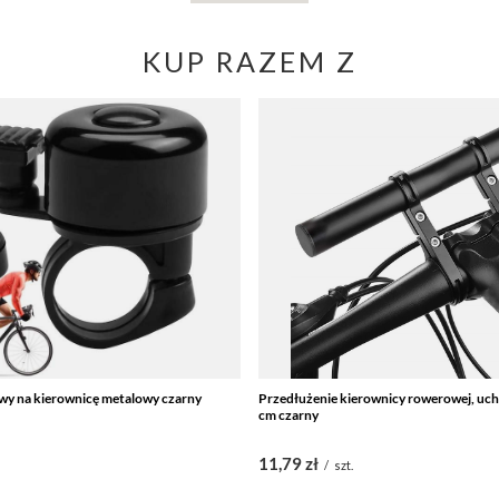
KUP RAZEM Z
y na kierownicę metalowy czarny
Przedłużenie kierownicy rowerowej, uch
cm czarny
11,79 zł
/
szt.